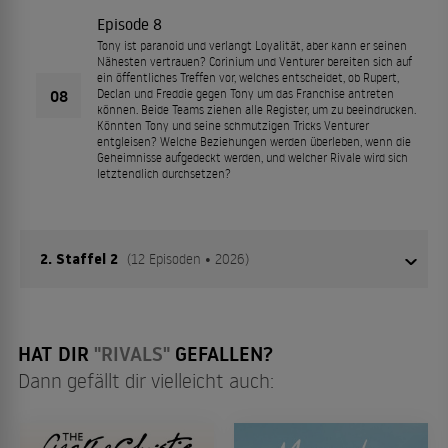
Episode 8
Tony ist paranoid und verlangt Loyalität, aber kann er seinen
Nähesten vertrauen? Corinium und Venturer bereiten sich auf
ein öffentliches Treffen vor, welches entscheidet, ob Rupert,
08
Declan und Freddie gegen Tony um das Franchise antreten
können. Beide Teams ziehen alle Register, um zu beeindrucken.
Könnten Tony und seine schmutzigen Tricks Venturer
entgleisen? Welche Beziehungen werden überleben, wenn die
Geheimnisse aufgedeckt werden, und welcher Rivale wird sich
letztendlich durchsetzen?
2. Staffel 2
(12 Episoden • 2026)
In der gnadenlosen TV-Welt der 80er Jahre, in der die
HAT DIR
"RIVALS"
GEFALLEN?
Schulterpolster groß und die Ambitionen noch größer
Dann gefällt dir vielleicht auch:
sind, gerät eine jahrelange Rivalität außer Kontrolle. In
diesem preisgekrönten Drama, das die Freuden, die
Exzesse und das dreiste Streben nach Macht der