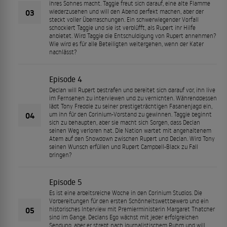
ihres Sohnes macht. Taggie freut sich darauf, eine alte Flamme
03
wiederzusehen und will den Abend perfekt machen, aber der
steckt voller Überraschungen. Ein schwerwiegender Vorfall
schockiert Taggie und sie ist verblüfft, als Rupert ihr Hilfe
anbietet. Wird Taggie die Entschuldigung von Rupert annehmen?
Wie wird es für alle Beteiligten weitergehen, wenn der Kater
nachlässt?
Episode 4
Declan will Rupert bestrafen und bereitet sich darauf vor, ihn live
im Fernsehen zu interviewen und zu vernichten. Währenddessen
lädt Tony Freddie zu seiner prestigeträchtigen Fasanenjagd ein,
04
um ihn für den Corinium-Vorstand zu gewinnen. Taggie beginnt
sich zu behaupten, aber sie macht sich Sorgen, dass Declan
seinen Weg verloren hat. Die Nation wartet mit angehaltenem
Atem auf den Showdown zwischen Rupert und Declan. Wird Tony
seinen Wunsch erfüllen und Rupert Campbell-Black zu Fall
bringen?
Episode 5
Es ist eine arbeitsreiche Woche in den Corinium Studios. Die
Vorbereitungen für den ersten Schönheitswettbewerb und ein
05
historisches Interview mit Premierministerin Margaret Thatcher
sind im Gange. Declans Ego wächst mit jeder erfolgreichen
Sendung, aber er strebt nach journalistischem Ruhm und will