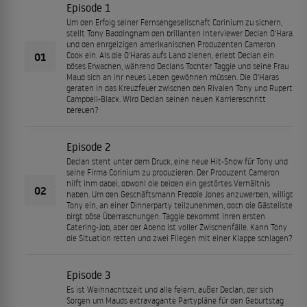
Episode 1
Um den Erfolg seiner Fernsehgesellschaft Corinium zu sichern,
stellt Tony Baddingham den brillanten Interviewer Declan O'Hara
und den ehrgeizigen amerikanischen Produzenten Cameron
01
Cook ein. Als die O'Haras aufs Land ziehen, erlebt Declan ein
böses Erwachen, während Declans Tochter Taggie und seine Frau
Maud sich an ihr neues Leben gewöhnen müssen. Die O'Haras
geraten in das Kreuzfeuer zwischen den Rivalen Tony und Rupert
Campbell-Black. Wird Declan seinen neuen Karriereschritt
bereuen?
Episode 2
Declan steht unter dem Druck, eine neue Hit-Show für Tony und
seine Firma Corinium zu produzieren. Der Produzent Cameron
hilft ihm dabei, obwohl die beiden ein gestörtes Verhältnis
02
haben. Um den Geschäftsmann Freddie Jones anzuwerben, willigt
Tony ein, an einer Dinnerparty teilzunehmen, doch die Gästeliste
birgt böse Überraschungen. Taggie bekommt ihren ersten
Catering-Job, aber der Abend ist voller Zwischenfälle. Kann Tony
die Situation retten und zwei Fliegen mit einer Klappe schlagen?
Episode 3
Es ist Weihnachtszeit und alle feiern, außer Declan, der sich
Sorgen um Mauds extravagante Partypläne für den Geburtstag