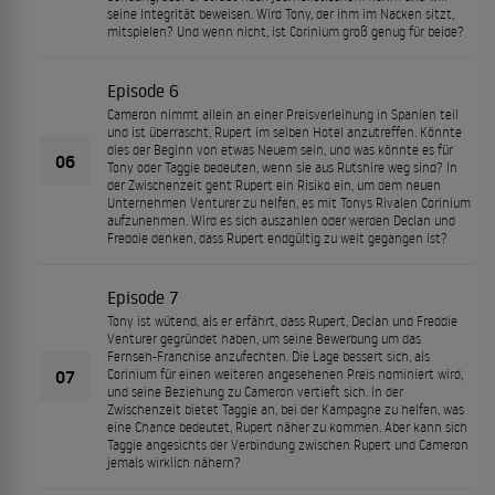
seine Integrität beweisen. Wird Tony, der ihm im Nacken sitzt,
mitspielen? Und wenn nicht, ist Corinium groß genug für beide?
Episode 6
Cameron nimmt allein an einer Preisverleihung in Spanien teil
und ist überrascht, Rupert im selben Hotel anzutreffen. Könnte
dies der Beginn von etwas Neuem sein, und was könnte es für
06
Tony oder Taggie bedeuten, wenn sie aus Rutshire weg sind? In
der Zwischenzeit geht Rupert ein Risiko ein, um dem neuen
Unternehmen Venturer zu helfen, es mit Tonys Rivalen Corinium
aufzunehmen. Wird es sich auszahlen oder werden Declan und
Freddie denken, dass Rupert endgültig zu weit gegangen ist?
Episode 7
Tony ist wütend, als er erfährt, dass Rupert, Declan und Freddie
Venturer gegründet haben, um seine Bewerbung um das
Fernseh-Franchise anzufechten. Die Lage bessert sich, als
07
Corinium für einen weiteren angesehenen Preis nominiert wird,
und seine Beziehung zu Cameron vertieft sich. In der
Zwischenzeit bietet Taggie an, bei der Kampagne zu helfen, was
eine Chance bedeutet, Rupert näher zu kommen. Aber kann sich
Taggie angesichts der Verbindung zwischen Rupert und Cameron
jemals wirklich nähern?