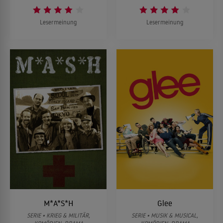
Lesermeinung
Lesermeinung
07
Episode 7
08
Episode 8
09
Episode 9
10
Episode 10
ALLES ZEIGEN ↓
M*A*S*H
Glee
SERIE • KRIEG & MILITÄR,
SERIE • MUSIK & MUSICAL,