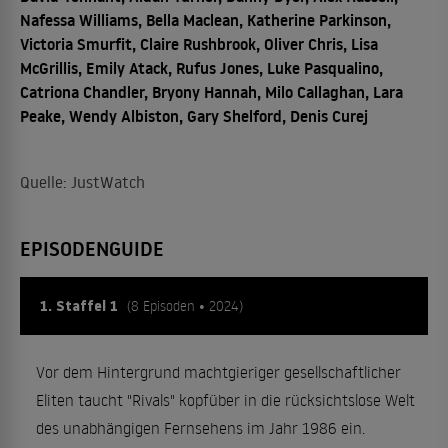
Nafessa Williams, Bella Maclean, Katherine Parkinson,
Victoria Smurfit, Claire Rushbrook, Oliver Chris, Lisa
McGrillis, Emily Atack, Rufus Jones, Luke Pasqualino,
Catriona Chandler, Bryony Hannah, Milo Callaghan, Lara
Peake, Wendy Albiston, Gary Shelford, Denis Curej
Quelle: JustWatch
EPISODENGUIDE
1. Staffel 1
(8 Episoden • 2024)
Vor dem Hintergrund machtgieriger gesellschaftlicher
Eliten taucht "Rivals" kopfüber in die rücksichtslose Welt
des unabhängigen Fernsehens im Jahr 1986 ein.