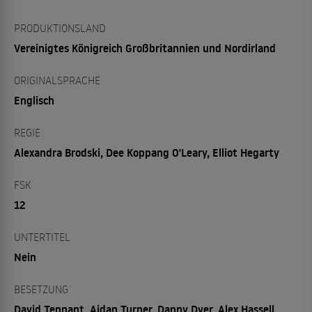
PRODUKTIONSLAND
Vereinigtes Königreich Großbritannien und Nordirland
ORIGINALSPRACHE
Englisch
REGIE
Alexandra Brodski, Dee Koppang O'Leary, Elliot Hegarty
FSK
12
UNTERTITEL
Nein
BESETZUNG
David Tennant, Aidan Turner, Danny Dyer, Alex Hassell,