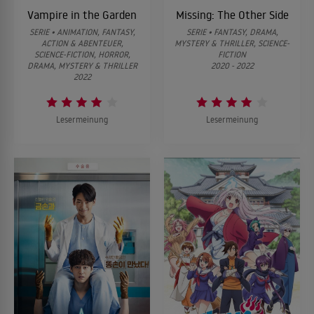
Vampire in the Garden
Missing: The Other Side
SERIE • ANIMATION, FANTASY,
SERIE • FANTASY, DRAMA,
ACTION & ABENTEUER,
MYSTERY & THRILLER, SCIENCE-
SCIENCE-FICTION, HORROR,
FICTION
DRAMA, MYSTERY & THRILLER
2020 - 2022
2022
Lesermeinung
Lesermeinung