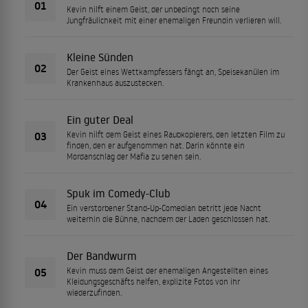
01
Kevin hilft einem Geist, der unbedingt noch seine
Jungfräulichkeit mit einer ehemaligen Freundin verlieren will.
Kleine Sünden
02
Der Geist eines Wettkampfessers fängt an, Speisekanülen im
Krankenhaus auszustecken.
Ein guter Deal
03
Kevin hilft dem Geist eines Raubkopierers, den letzten Film zu
finden, den er aufgenommen hat. Darin könnte ein
Mordanschlag der Mafia zu sehen sein.
Spuk im Comedy-Club
04
Ein verstorbener Stand-Up-Comedian betritt jede Nacht
weiterhin die Bühne, nachdem der Laden geschlossen hat.
Der Bandwurm
05
Kevin muss dem Geist der ehemaligen Angestellten eines
Kleidungsgeschäfts helfen, explizite Fotos von ihr
wiederzufinden.