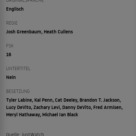
ORIGINALSPRACHE
Englisch
REGIE
Josh Greenbaum, Heath Cullens
FSK
16
UNTERTITEL
Nein
BESETZUNG
Tyler Labine, Kal Penn, Cat Deeley, Brandon T. Jackson,
Lucy DeVito, Zachary Levi, Danny DeVito, Fred Armisen,
Meryl Hathaway, Michael Ian Black
Quelle: JustWatch