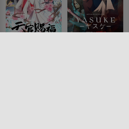
Heaven Official's
Yasuke
Blessing
SERIE • FANTASY, ACTION &
ABENTEUER, ANIMATION,
SERIE • ANIMATION, KRIEG &
DRAMA, HISTORISCH, MYSTERY
MILITÄR, FANTASY, ACTION &
& THRILLER, SCIENCE-FICTION
ABENTEUER, KOMÖDIEN,
2021
SCIENCE-FICTION, DRAMA,
HISTORISCH
2020 - 2023
Lesermeinung
Lesermeinung