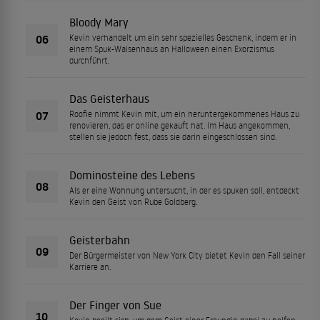
Bloody Mary
06
Kevin verhandelt um ein sehr spezielles Geschenk, indem er in
einem Spuk-Waisenhaus an Halloween einen Exorzismus
durchführt.
Das Geisterhaus
07
Roofie nimmt Kevin mit, um ein heruntergekommenes Haus zu
renovieren, das er online gekauft hat. Im Haus angekommen,
stellen sie jedoch fest, dass sie darin eingeschlossen sind.
Dominosteine des Lebens
08
Als er eine Wohnung untersucht, in der es spuken soll, entdeckt
Kevin den Geist von Rube Goldberg.
Geisterbahn
09
Der Bürgermeister von New York City bietet Kevin den Fall seiner
Karriere an.
Der Finger von Sue
10