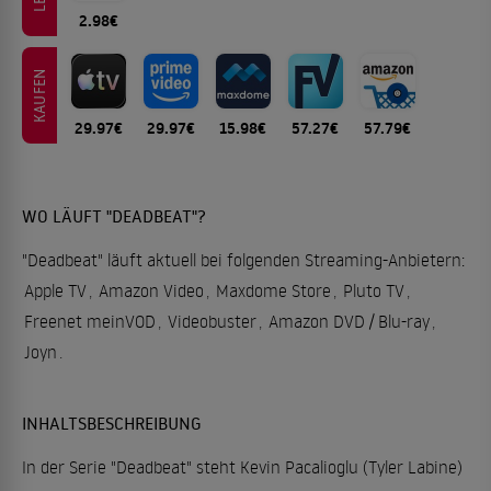
2.98€
KAUFEN
29.97€
29.97€
15.98€
57.27€
57.79€
WO LÄUFT "DEADBEAT"?
"Deadbeat" läuft aktuell bei folgenden Streaming-Anbietern:
Apple TV
,
Amazon Video
,
Maxdome Store
,
Pluto TV
,
Freenet meinVOD
,
Videobuster
,
Amazon DVD / Blu-ray
,
Joyn
.
INHALTSBESCHREIBUNG
In der Serie "Deadbeat" steht Kevin Pacalioglu (Tyler Labine)