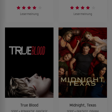
Lesermeinung
Lesermeinung
True Blood
Midnight, Texas
SERIE • ROMANTIK, FANTASY,
SERIE • FANTASY, DRAMA,