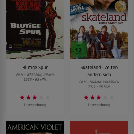
Blutige Spur
Skateland - Zeiten
ändern sich
FILM • WESTERN, DRAMA
1969 • 98 MIN.
FILM • DRAMA, KOMÖDIEN
2011 • 98 MIN.
Lesermeinung
Lesermeinung