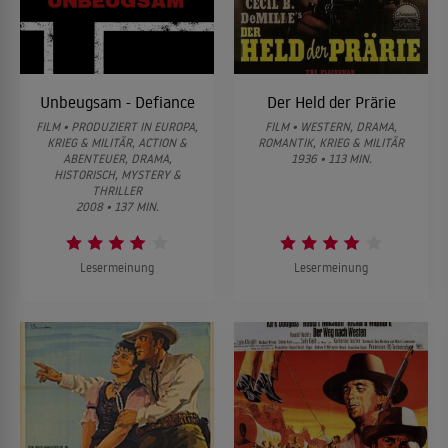
Unbeugsam - Defiance
Der Held der Prärie
FILM • PRODUZIERT IN EUROPA,
FILM • WESTERN, DRAMA,
KRIEG & MILITÄR, ACTION &
ROMANTIK, KRIEG & MILITÄR
ABENTEUER, DRAMA,
1936 • 113 MIN.
HISTORISCH, MYSTERY &
THRILLER
2008 • 137 MIN.
Lesermeinung
Lesermeinung