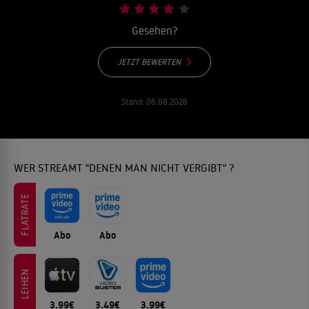
Gesehen?
JETZT BEWERTEN
Stand:
06.08.2026
WER STREAMT "DENEN MAN NICHT VERGIBT" ?
FLATRATE
Abo
Abo
LEIHEN
3.99€
3.49€
3.99€