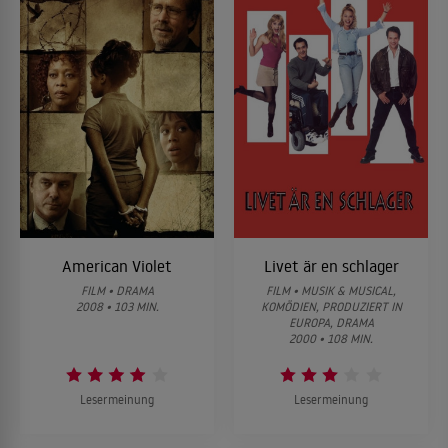
American Violet
Livet är en schlager
FILM • DRAMA
FILM • MUSIK & MUSICAL,
2008 • 103 MIN.
KOMÖDIEN, PRODUZIERT IN
EUROPA, DRAMA
2000 • 108 MIN.
Lesermeinung
Lesermeinung