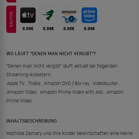
KAUFEN
9.99€
8.99€
8.86€
9.99€
WO LÄUFT "DENEN MAN NICHT VERGIBT"?
"Denen man nicht vergibt" läuft aktuell bei folgenden
Streaming-Anbietern:
Apple TV
,
Thalia
,
Amazon DVD / Blu-ray
,
Videobuster
,
Amazon Video
,
Amazon Prime Video with Ads
,
Amazon
Prime Video
.
INHALTSBESCHREIBUNG
Mathilda Zachary und ihre Kinder bewirtschaften eine kleine