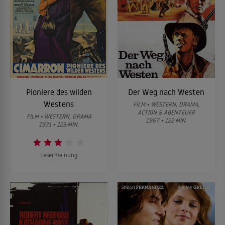
Pioniere des wilden
Der Weg nach Westen
Westens
FILM • WESTERN, DRAMA,
ACTION & ABENTEUER
FILM • WESTERN, DRAMA
1967 • 122 MIN.
1931 • 123 MIN.
Lesermeinung