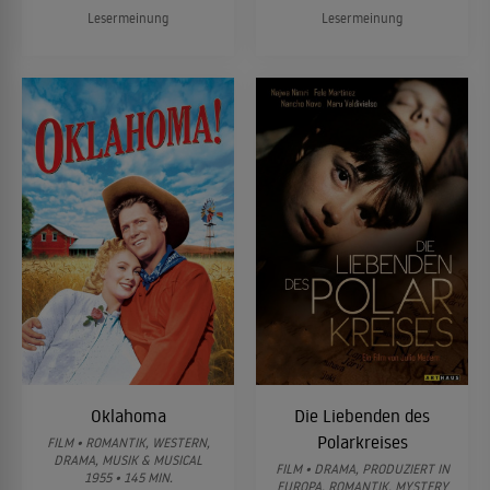
Lesermeinung
Lesermeinung
Oklahoma
Die Liebenden des
Polarkreises
FILM • ROMANTIK, WESTERN,
DRAMA, MUSIK & MUSICAL
FILM • DRAMA, PRODUZIERT IN
1955 • 145 MIN.
EUROPA, ROMANTIK, MYSTERY