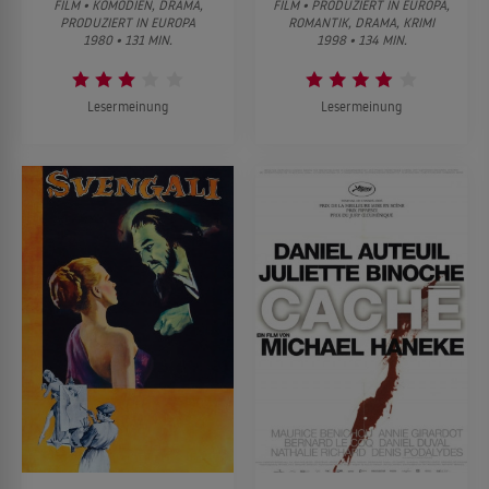
FILM • KOMÖDIEN, DRAMA,
FILM • PRODUZIERT IN EUROPA,
PRODUZIERT IN EUROPA
ROMANTIK, DRAMA, KRIMI
1980 • 131 MIN.
1998 • 134 MIN.
Lesermeinung
Lesermeinung