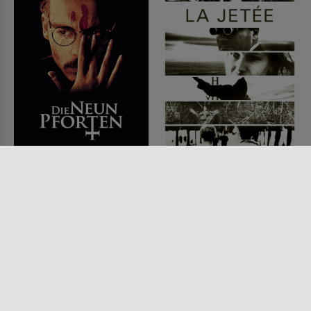
Die neun Pforten
Am Rande des Rollfelds
FILM • MYSTERY & THRILLER,
FILM • PRODUZIERT IN EUROPA,
PRODUZIERT IN EUROPA,
DRAMA, SCIENCE-FICTION,
HORROR
ROMANTIK
1999 • 133 MIN.
1962 • 29 MIN.
Lesermeinung
Lesermeinung