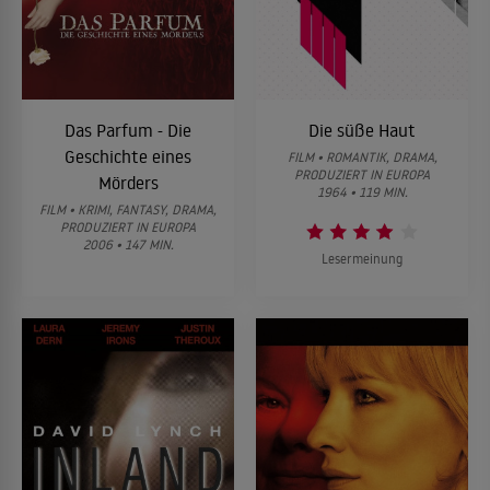
Das Parfum - Die
Die süße Haut
Geschichte eines
FILM • ROMANTIK, DRAMA,
PRODUZIERT IN EUROPA
Mörders
1964 • 119 MIN.
FILM • KRIMI, FANTASY, DRAMA,
PRODUZIERT IN EUROPA
2006 • 147 MIN.
Lesermeinung