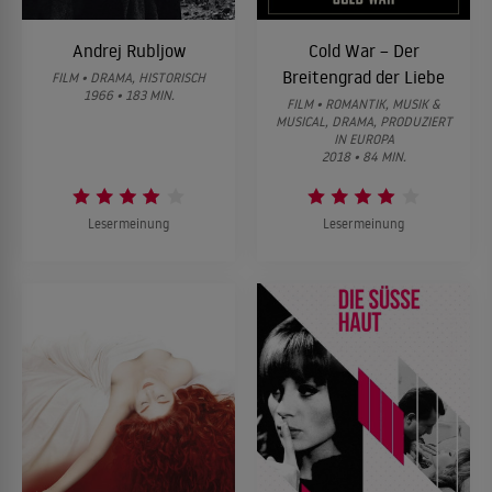
Andrej Rubljow
Cold War – Der
Breitengrad der Liebe
FILM • DRAMA, HISTORISCH
1966 • 183 MIN.
FILM • ROMANTIK, MUSIK &
MUSICAL, DRAMA, PRODUZIERT
IN EUROPA
2018 • 84 MIN.
Lesermeinung
Lesermeinung