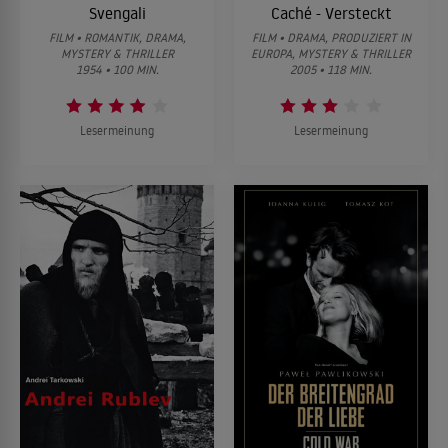
Svengali
Caché - Versteckt
FILM • ROMANTIK, DRAMA,
FILM • DRAMA, PRODUZIERT IN
MYSTERY & THRILLER
EUROPA, MYSTERY & THRILLER
1954 • 100 MIN.
2005 • 118 MIN.
Lesermeinung
Lesermeinung