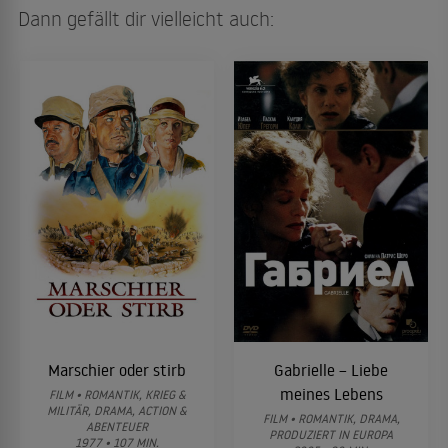
Dann gefällt dir vielleicht auch:
Marschier oder stirb
Gabrielle – Liebe
meines Lebens
FILM • ROMANTIK, KRIEG &
MILITÄR, DRAMA, ACTION &
FILM • ROMANTIK, DRAMA,
ABENTEUER
PRODUZIERT IN EUROPA
1977 • 107 MIN.