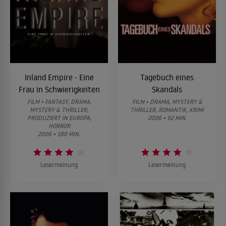
Inland Empire - Eine
Tagebuch eines
Frau in Schwierigkeiten
Skandals
FILM • FANTASY, DRAMA,
FILM • DRAMA, MYSTERY &
MYSTERY & THRILLER,
THRILLER, ROMANTIK, KRIMI
PRODUZIERT IN EUROPA,
2006 • 92 MIN.
HORROR
2006 • 180 MIN.
Lesermeinung
Lesermeinung