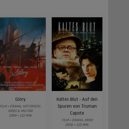
Glory
Kaltes Blut - Auf den
Spuren von Truman
FILM • DRAMA, HISTORISCH,
KRIEG & MILITÄR
Capote
1989 • 122 MIN.
FILM • DRAMA, KRIMI
2006 • 110 MIN.