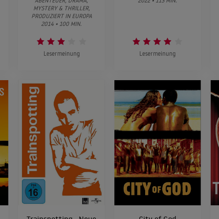
ABENTEUER, DRAMA,
2022 • 113 MIN.
MYSTERY & THRILLER,
PRODUZIERT IN EUROPA
2014 • 100 MIN.
Lesermeinung
Lesermeinung