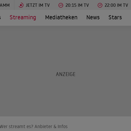
RAMM
JETZT IM TV
20:15 IM TV
22:00 IM TV
s
Streaming
Mediatheken
News
Stars
: Wer streamt es? Anbieter & Infos