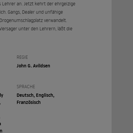
s Lehrer an. Jetzt kehrt der ehrgeizige
ich. Gangs, Dealer und unfähige
n Drogenumschlagplatz verwandelt.
 Versager unter den Lehrern, läßt die
REGIE
John G. Avildsen
SPRACHE
ly
Deutsch, Englisch,
,
Französisch
,
a
in