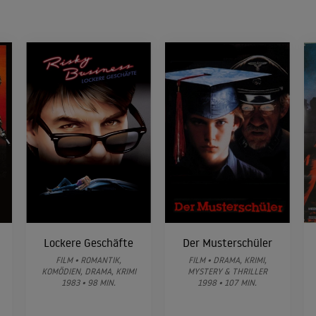
Lockere Geschäfte
Der Musterschüler
FILM • ROMANTIK,
FILM • DRAMA, KRIMI,
KOMÖDIEN, DRAMA, KRIMI
MYSTERY & THRILLER
1983 • 98 MIN.
1998 • 107 MIN.