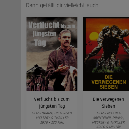
Dann gefällt dir vielleicht auch:
Verflucht bis zum
Die verwegenen
jüngsten Tag
Sieben
FILM • DRAMA, HISTORISCH,
FILM • ACTION &
MYSTERY & THRILLER
ABENTEUER, DRAMA,
1970 • 120 MIN.
MYSTERY & THRILLER,
KRIEG & MILITÄR