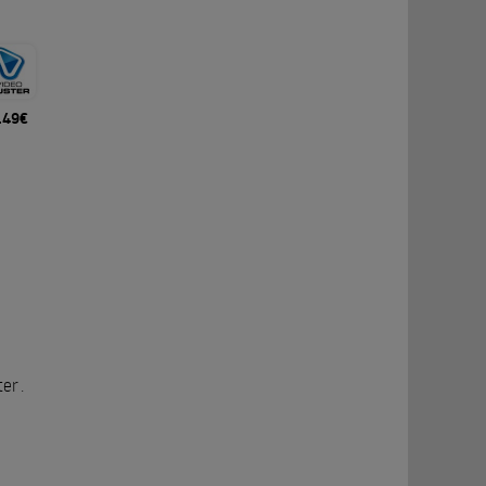
.49€
ter
.