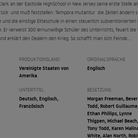
lark an der Eastside HighSchool in New Jersey seine erste Stelle al
ück ­ und muß feststellen: Tempora mutantur ­ die Zeiten ändern s
 und die einstige Eliteschule in einen steuerlich subventionierte
e. Er verweist 300 lernunwillige Schüler des Unterrichts, feuert die
 erklärt den Dealern den Krieg. So schafft man sich Feinde....
PRODUKTIONSLAND
ORIGINALSPRACHE
Vereinigte Staaten von
Englisch
Amerika
UNTERTITEL
BESETZUNG
Deutsch, Englisch,
Morgan Freeman, Bever
Französisch
Todd, Robert Guillaume
Ethan Phillips, Lynne
Thigpen, Michael Beach
Tony Todd, Karen Malin
White, Alan North, Rob