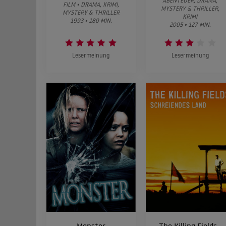
ABENTEUER, DRAMA,
FILM • DRAMA, KRIMI,
MYSTERY & THRILLER,
MYSTERY & THRILLER
KRIMI
1993 • 180 MIN.
2005 • 127 MIN.
Lesermeinung
Lesermeinung