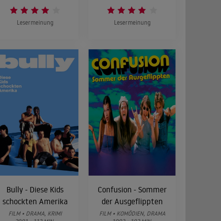
Lesermeinung
Lesermeinung
Bully - Diese Kids
Confusion - Sommer
schockten Amerika
der Ausgeflippten
FILM • DRAMA, KRIMI
FILM • KOMÖDIEN, DRAMA