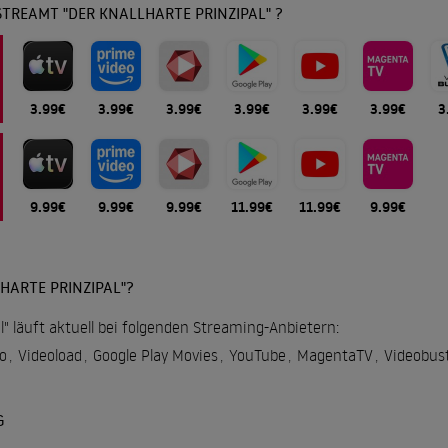
TREAMT "DER KNALLHARTE PRINZIPAL" ?
3.99€
3.99€
3.99€
3.99€
3.99€
3.99€
3
9.99€
9.99€
9.99€
11.99€
11.99€
9.99€
HARTE PRINZIPAL"?
al" läuft aktuell bei folgenden Streaming-Anbietern:
o
,
Videoload
,
Google Play Movies
,
YouTube
,
MagentaTV
,
Videobus
G