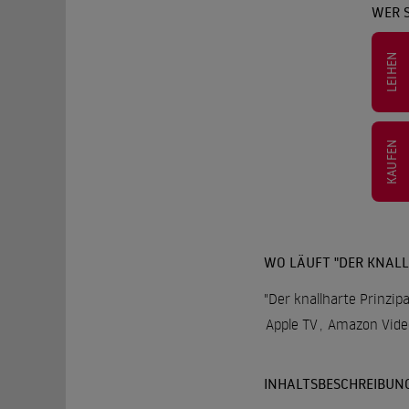
WER S
LEIHEN
KAUFEN
WO LÄUFT "DER KNALL
"Der knallharte Prinzip
Apple TV
,
Amazon Vide
INHALTSBESCHREIBUN