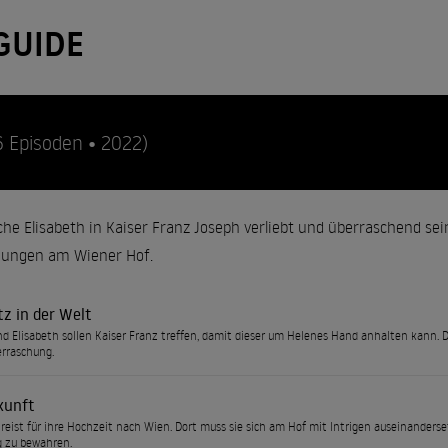
GUIDE
6 Episoden • 2022)
ische Elisabeth in Kaiser Franz Joseph verliebt und überraschend sei
nungen am Wiener Hof.
tz in der Welt
d Elisabeth sollen Kaiser Franz treffen, damit dieser um Helenes Hand anhalten kann. Do
rraschung.
kunft
 reist für ihre Hochzeit nach Wien. Dort muss sie sich am Hof mit Intrigen auseinanders
g zu bewahren.