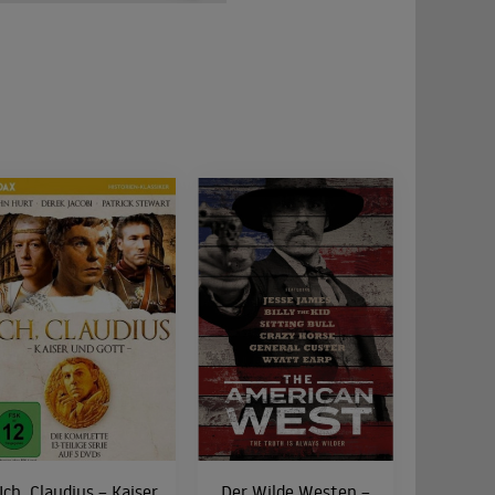
 Für Franz und Elisabeth endet ein Besuch in
Franz eine bessere Frau zu finden.
 zusammenhalten. Sophie erkennt, was sie
Ich, Claudius – Kaiser
Der Wilde Westen –