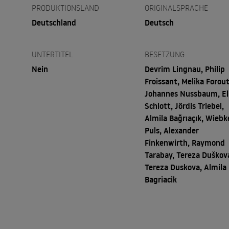
PRODUKTIONSLAND
ORIGINALSPRACHE
Deutschland
Deutsch
UNTERTITEL
BESETZUNG
Nein
Devrim Lingnau, Philip
Froissant, Melika Forou
Johannes Nussbaum, El
Schlott, Jördis Triebel,
Almila Bağrıaçık, Wiebk
Puls, Alexander
Finkenwirth, Raymond
Tarabay, Tereza Duškov
Tereza Duskova, Almila
Bagriacik