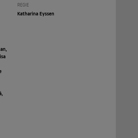
REGIE
Katharina Eyssen
tan,
isa
e
á,