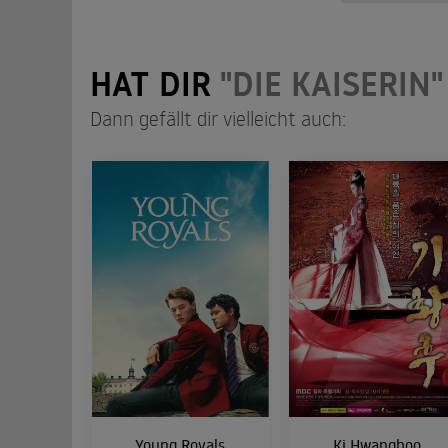
Als Leont
Ungarn in
HAT DIR
"DIE KAISERIN"
Der Wa
05
Elisabeth
Dann gefällt dir vielleicht auch:
Alles 
06
Während d
angericht
Young Royals
Ki Hwanghoo