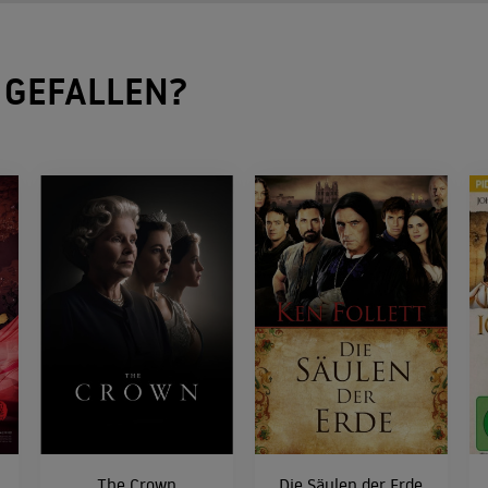
ine Alexander bittet, mit ihm durchzubrennen, macht er eine schockierende Entdeckung.
 einer Tragödie.
GEFALLEN?
ld in uns
 zieht sich zu ihrer Familie in Bayern zurück. Sophie nutzt die Gunst der Stunde, um für 
was wir tun können
er Krieg über das österreichische Kaiserreich hereinbricht, muss Elisabeth die Familie
et hat.
The Crown
Die Säulen der Erde