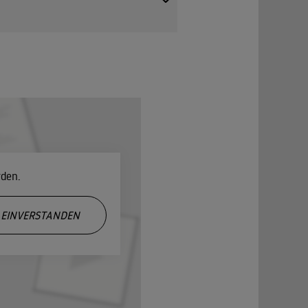
th müssen für einen Thronerben
eines Staatsbesuchs kommt es zu einem Vorfall.
rden.
. Sophie spinnt Intrigen und will Elisabeth die
EINVERSTANDEN
bt Maximilian die Gelegenheit, seine Loyalität