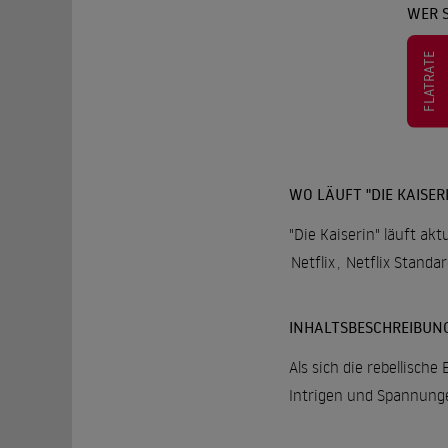
WER S
FLATRATE
WO LÄUFT "DIE KAISER
"Die Kaiserin" läuft ak
Netflix
,
Netflix Standa
INHALTSBESCHREIBUN
Als sich die rebellische
Intrigen und Spannung