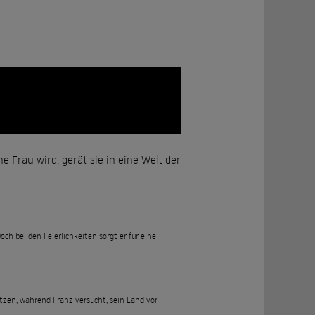
ne Frau wird, gerät sie in eine Welt der
ch bei den Feierlichkeiten sorgt er für eine
etzen, während Franz versucht, sein Land vor