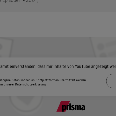
hischen Kaiserreich ziehen dunkle Wolken auf. Franz und Elisabe
e auf die Probe stellt.
ronfolger
ngere Elisabeth steht unter Druck: Sie soll die männliche Thronfolge sichern. Während 
aum
 damit einverstanden, dass mir Inhalte von YouTube angezeigt we
ickt Maximilian auf eine diplomatische Mission, um Napoleon III. auf seine Seite zu ziehen
egnehmen.
zogene Daten können an Drittplattformen übermittelt werden.
 in unserer
Datenschutzerklärung.
ef der Kaiserin
 begibt sich auf eine Charme-Offensive durch das Königreich Lombardo-Venetien. Franz gi
en.
erne am Tag