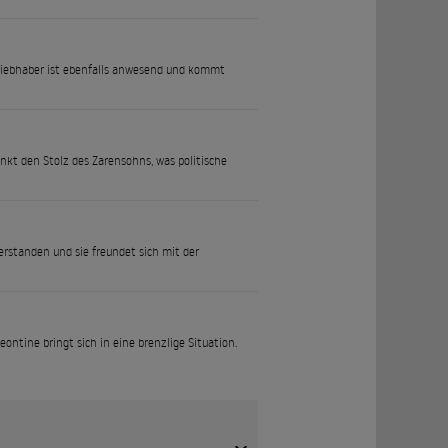
r Liebhaber ist ebenfalls anwesend und kommt
änkt den Stolz des Zarensohns, was politische
erstanden und sie freundet sich mit der
eontine bringt sich in eine brenzlige Situation.