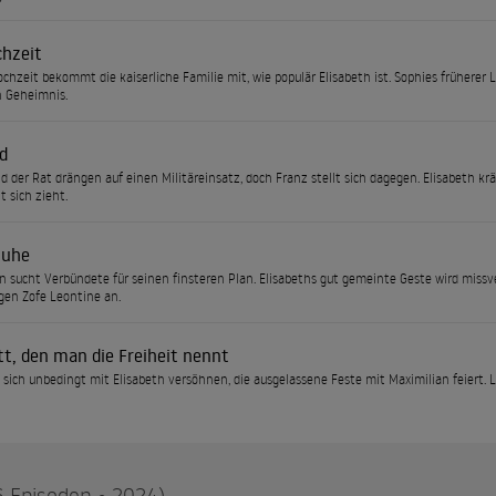
chzeit
ochzeit bekommt die kaiserliche Familie mit, wie populär Elisabeth ist. Sophies frühere
n Geheimnis.
d
d der Rat drängen auf einen Militäreinsatz, doch Franz stellt sich dagegen. Elisabeth kr
t sich zieht.
huhe
n sucht Verbündete für seinen finsteren Plan. Elisabeths gut gemeinte Geste wird missv
gen Zofe Leontine an.
tt, den man die Freiheit nennt
l sich unbedingt mit Elisabeth versöhnen, die ausgelassene Feste mit Maximilian feiert. L
6 Episoden • 2024)