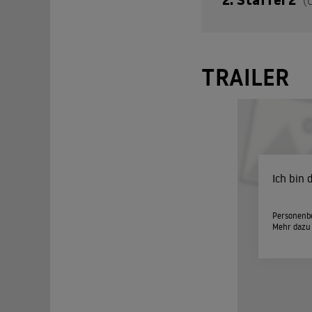
Über dem österreic
TRAILER
sorgen, was ihre Eh
Ein Th
01
Die schwa
Der Tr
Ich bin
02
Franz sch
Kinder w
Personenbe
Mehr dazu
Ein Bri
03
Elisabeth
zu beweis
Die St
04