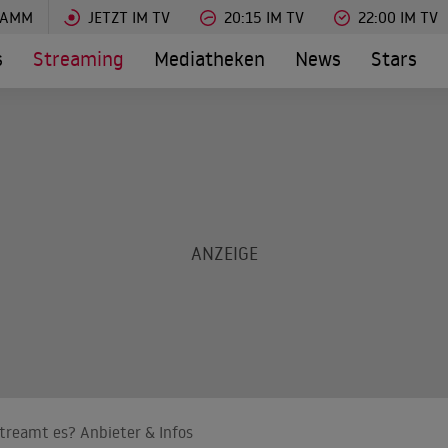
RAMM
JETZT IM TV
20:15 IM TV
22:00 IM TV
s
Streaming
Mediatheken
News
Stars
streamt es? Anbieter & Infos