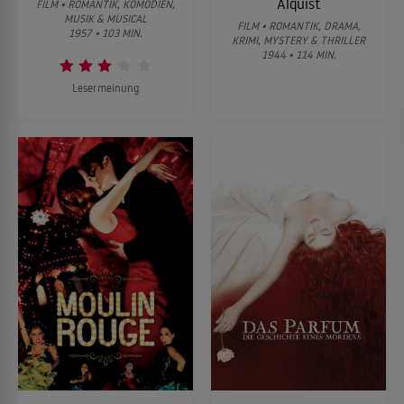
Alquist
FILM • ROMANTIK, KOMÖDIEN,
MUSIK & MUSICAL
FILM • ROMANTIK, DRAMA,
1957 • 103 MIN.
KRIMI, MYSTERY & THRILLER
1944 • 114 MIN.
Lesermeinung