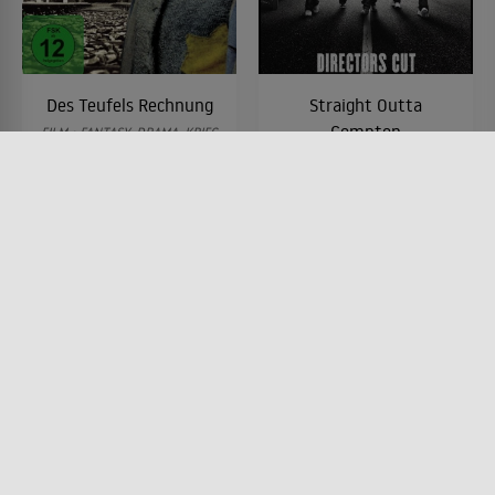
Des Teufels Rechnung
Straight Outta
Compton
FILM • FANTASY, DRAMA, KRIEG
& MILITÄR, MYSTERY &
FILM • MUSIK & MUSICAL,
THRILLER
DRAMA, HISTORISCH
1999 • 95 MIN.
2015 • 147 MIN.
Lesermeinung
Lesermeinung