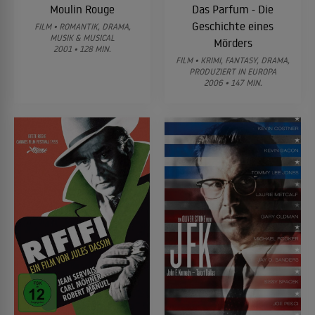
Moulin Rouge
Das Parfum - Die
Geschichte eines
FILM • ROMANTIK, DRAMA,
MUSIK & MUSICAL
Mörders
2001 • 128 MIN.
FILM • KRIMI, FANTASY, DRAMA,
PRODUZIERT IN EUROPA
2006 • 147 MIN.