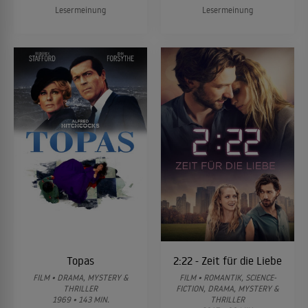
Lesermeinung
Lesermeinung
Topas
2:22 - Zeit für die Liebe
FILM • DRAMA, MYSTERY &
FILM • ROMANTIK, SCIENCE-
THRILLER
FICTION, DRAMA, MYSTERY &
1969 • 143 MIN.
THRILLER