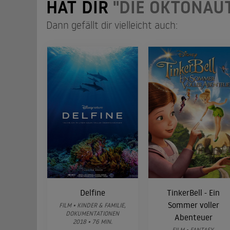
HAT DIR
"DIE OKTONAU
Dann gefällt dir vielleicht auch:
Delfine
TinkerBell - Ein
Sommer voller
FILM • KINDER & FAMILIE,
DOKUMENTATIONEN
Abenteuer
2018 • 76 MIN.
FILM • FANTASY,