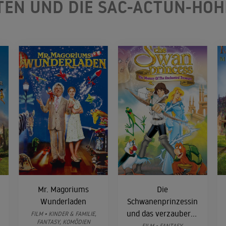
TEN UND DIE SAC-ACTUN-HÖH
Mr. Magoriums
Die
Wunderladen
Schwanenprinzessin
und das verzauberte
FILM • KINDER & FAMILIE,
FANTASY, KOMÖDIEN
Königreich
FILM • FANTASY,