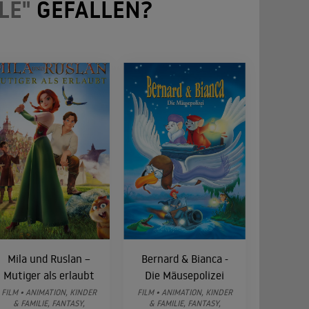
LE"
GEFALLEN?
Mila und Ruslan –
Bernard & Bianca -
Mutiger als erlaubt
Die Mäusepolizei
FILM • ANIMATION, KINDER
FILM • ANIMATION, KINDER
& FAMILIE, FANTASY,
& FAMILIE, FANTASY,