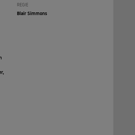
REGIE
Blair Simmons
h
r,