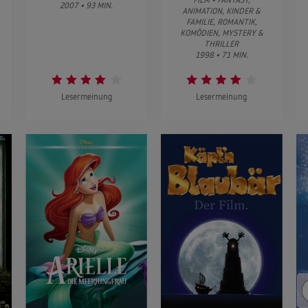
2007 • 93 MIN.
ANIMATION, KINDER &
FAMILIE, ROMANTIK,
KOMÖDIEN, MYSTERY &
THRILLER
1998 • 71 MIN.
Lesermeinung
Lesermeinung