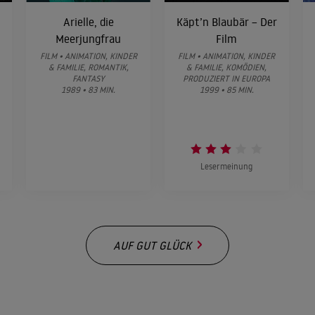
Arielle, die
Käpt’n Blaubär – Der
Meerjungfrau
Film
FILM • ANIMATION, KINDER
FILM • ANIMATION, KINDER
& FAMILIE, ROMANTIK,
& FAMILIE, KOMÖDIEN,
FANTASY
PRODUZIERT IN EUROPA
1989 • 83 MIN.
1999 • 85 MIN.
Lesermeinung
AUF GUT GLÜCK