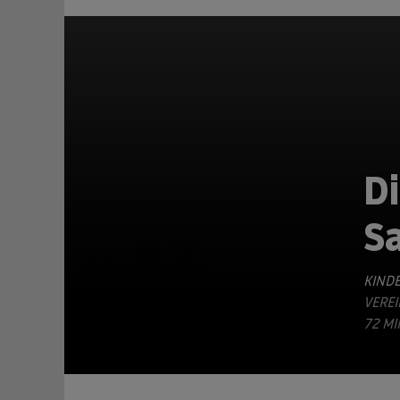
D
S
TEILEN
KINDE
VEREI
2 MI