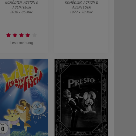
KOMÖDIEN, ACTION &
KOMÖDIEN, ACTION &
ABENTEUER
ABENTEUER
2018 • 85 MIN.
1977 • 78 MIN.
Lesermeinung