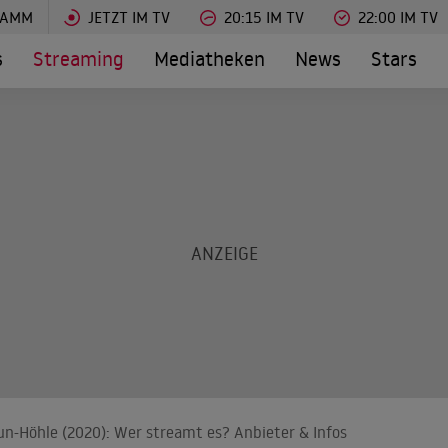
RAMM
JETZT IM TV
20:15 IM TV
22:00 IM TV
s
Streaming
Mediatheken
News
Stars
un-Höhle (2020): Wer streamt es? Anbieter & Infos