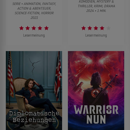
KOMÖDIEN, MYSTERY &
SERIE • ANIMATION, FANTASY,
THRILLER, KRIMI, DRAMA
ACTION & ABENTEUER,
2024 • 1 MIN.
SCIENCE-FICTION, HORROR
2021
Lesermeinung
Lesermeinung