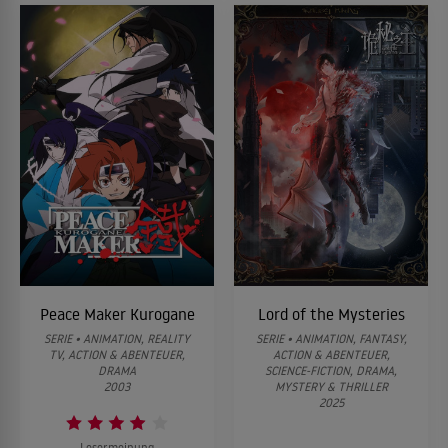
Peace Maker Kurogane
Lord of the Mysteries
SERIE • ANIMATION, REALITY
SERIE • ANIMATION, FANTASY,
TV, ACTION & ABENTEUER,
ACTION & ABENTEUER,
DRAMA
SCIENCE-FICTION, DRAMA,
2003
MYSTERY & THRILLER
2025
Lesermeinung