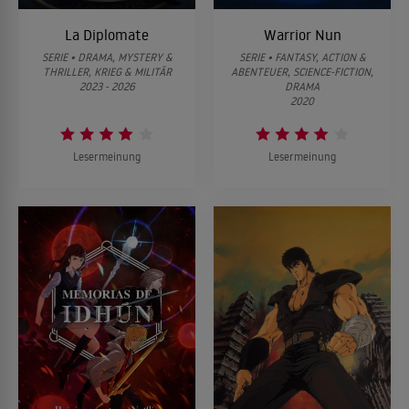
La Diplomate
Warrior Nun
SERIE • DRAMA, MYSTERY &
SERIE • FANTASY, ACTION &
THRILLER, KRIEG & MILITÄR
ABENTEUER, SCIENCE-FICTION,
2023 - 2026
DRAMA
2020
Lesermeinung
Lesermeinung