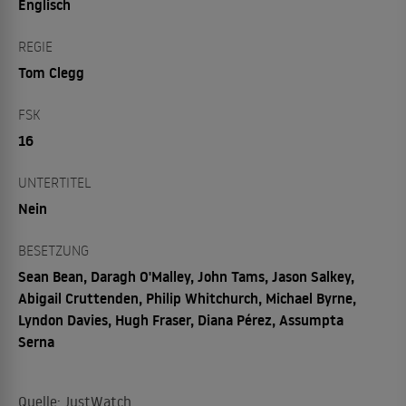
Englisch
REGIE
Tom Clegg
FSK
16
UNTERTITEL
Nein
BESETZUNG
Sean Bean, Daragh O'Malley, John Tams, Jason Salkey,
Abigail Cruttenden, Philip Whitchurch, Michael Byrne,
Lyndon Davies, Hugh Fraser, Diana Pérez, Assumpta
Serna
Quelle: JustWatch