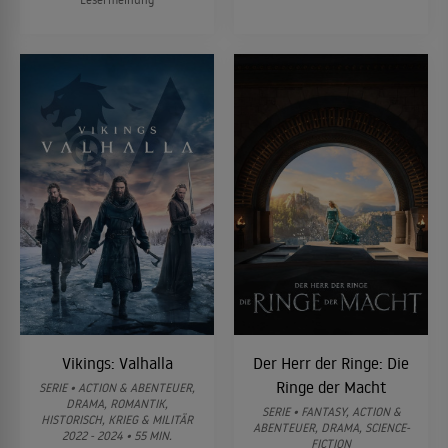
Vikings: Valhalla
Der Herr der Ringe: Die
Ringe der Macht
SERIE • ACTION & ABENTEUER,
DRAMA, ROMANTIK,
SERIE • FANTASY, ACTION &
HISTORISCH, KRIEG & MILITÄR
ABENTEUER, DRAMA, SCIENCE-
2022 - 2024 • 55 MIN.
FICTION