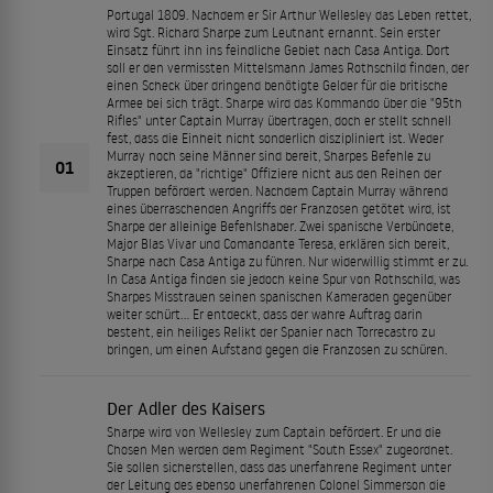
Portugal 1809. Nachdem er Sir Arthur Wellesley das Leben rettet,
wird Sgt. Richard Sharpe zum Leutnant ernannt. Sein erster
Einsatz führt ihn ins feindliche Gebiet nach Casa Antiga. Dort
soll er den vermissten Mittelsmann James Rothschild finden, der
einen Scheck über dringend benötigte Gelder für die britische
Armee bei sich trägt. Sharpe wird das Kommando über die "95th
Rifles" unter Captain Murray übertragen, doch er stellt schnell
fest, dass die Einheit nicht sonderlich diszipliniert ist. Weder
Murray noch seine Männer sind bereit, Sharpes Befehle zu
01
akzeptieren, da "richtige" Offiziere nicht aus den Reihen der
Truppen befördert werden. Nachdem Captain Murray während
eines überraschenden Angriffs der Franzosen getötet wird, ist
Sharpe der alleinige Befehlshaber. Zwei spanische Verbündete,
Major Blas Vivar und Comandante Teresa, erklären sich bereit,
Sharpe nach Casa Antiga zu führen. Nur widerwillig stimmt er zu.
In Casa Antiga finden sie jedoch keine Spur von Rothschild, was
Sharpes Misstrauen seinen spanischen Kameraden gegenüber
weiter schürt… Er entdeckt, dass der wahre Auftrag darin
besteht, ein heiliges Relikt der Spanier nach Torrecastro zu
bringen, um einen Aufstand gegen die Franzosen zu schüren.
Der Adler des Kaisers
Sharpe wird von Wellesley zum Captain befördert. Er und die
Chosen Men werden dem Regiment "South Essex" zugeordnet.
Sie sollen sicherstellen, dass das unerfahrene Regiment unter
der Leitung des ebenso unerfahrenen Colonel Simmerson die