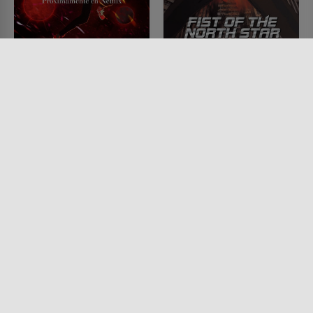
Geheime Welt Idhún
Fist of the North Star
SERIE • ACTION & ABENTEUER,
SERIE • ANIMATION, ACTION &
ANIMATION, SCIENCE-FICTION,
ABENTEUER, SCIENCE-FICTION,
FANTASY
DRAMA, FANTASY
2020 - 2021
1984 - 1987
Lesermeinung
Lesermeinung