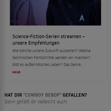
Science-Fiction-Serien streamen –
unsere Empfehlungen
Wie könnte unsere Zukunft aussehen? Welche
technischen Fortschritte werden wir machen?
Gibt es außerirdisches Leben? Das Genre
Science-Fiction übt auf viele Menschen eine
MEHR
unfassbare Faszination aus. Hier finden Sie
unsere Streaming...
HAT DIR
"COWBOY BEBOP"
GEFALLEN?
Dann gefällt dir vielleicht auch: