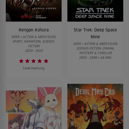
Kengan Ashura
Star Trek: Deep Space
Nine
SERIE • ACTION & ABENTEUER,
SPORT, ANIMATION, SCIENCE-
SERIE • ACTION & ABENTEUER,
FICTION
SCIENCE-FICTION, DRAMA,
2019 - 2023
MYSTERY & THRILLER
1993 - 1998 • 46 MIN.
Lesermeinung