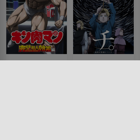
Kinnikuman Perfect
Ketzer - Tödliches
Origin Arc
Wissen über die
Bewegungen der Erde
SERIE • ANIMATION, FANTASY,
ACTION & ABENTEUER,
SERIE • ANIMATION, SCIENCE-
KOMÖDIEN, SPORT, SCIENCE-
FICTION, DRAMA, HISTORISCH
FICTION
2024
2024 - 2025
Lesermeinung
Lesermeinung