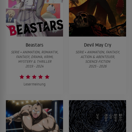
Beastars
Devil May Cry
SERIE • ANIMATION, ROMANTIK,
SERIE • ANIMATION, FANTASY,
FANTASY, DRAMA, KRIMI,
ACTION & ABENTEUER,
MYSTERY & THRILLER
SCIENCE-FICTION
2019 - 2024
2025 - 2026
Lesermeinung