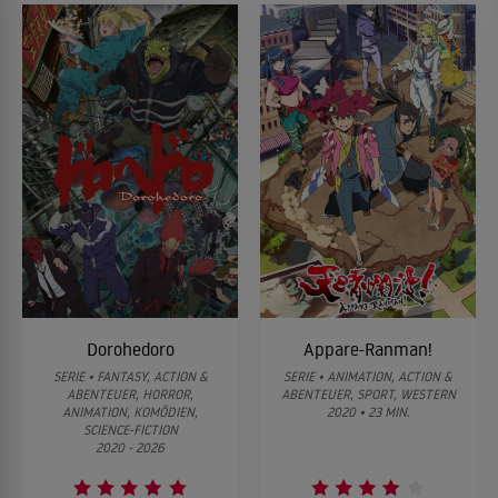
Dorohedoro
Appare-Ranman!
SERIE • FANTASY, ACTION &
SERIE • ANIMATION, ACTION &
ABENTEUER, HORROR,
ABENTEUER, SPORT, WESTERN
ANIMATION, KOMÖDIEN,
2020 • 23 MIN.
SCIENCE-FICTION
2020 - 2026