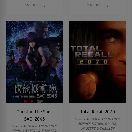
Lesermeinung
Lesermeinung
Ghost in the Shell
Total Recall 2070
SAC_2045
SERIE • ACTION & ABENTEUER,
SCIENCE-FICTION, DRAMA,
SERIE • ACTION & ABENTEUER,
MYSTERY & THRILLER
KRIMI, MYSTERY & THRILLER,