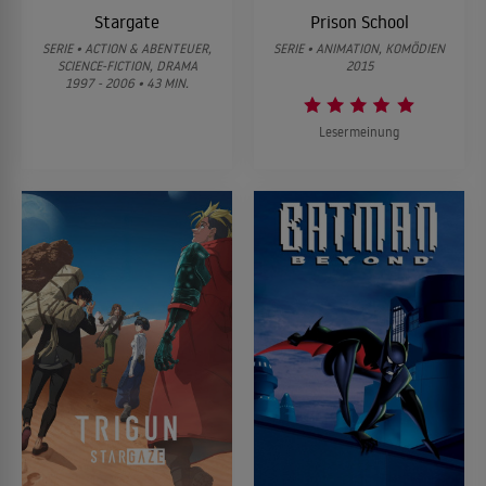
Stargate
Prison School
SERIE • ACTION & ABENTEUER,
SERIE • ANIMATION, KOMÖDIEN
SCIENCE-FICTION, DRAMA
2015
1997 - 2006 • 43 MIN.
Lesermeinung