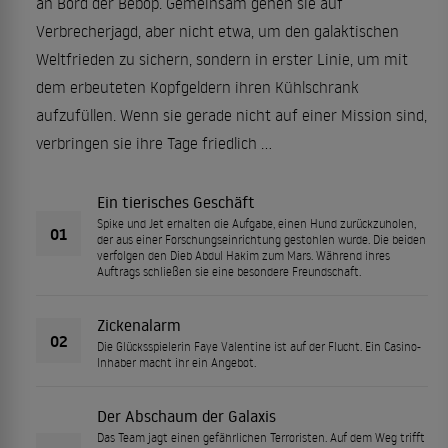
an Bord der Bebop. Gemeinsam gehen sie auf
Verbrecherjagd, aber nicht etwa, um den galaktischen
Weltfrieden zu sichern, sondern in erster Linie, um mit
dem erbeuteten Kopfgeldern ihren Kühlschrank
aufzufüllen. Wenn sie gerade nicht auf einer Mission sind,
verbringen sie ihre Tage friedlich …
Ein tierisches Geschäft
Spike und Jet erhalten die Aufgabe, einen Hund zurückzuholen,
01
der aus einer Forschungseinrichtung gestohlen wurde. Die beiden
verfolgen den Dieb Abdul Hakim zum Mars. Während ihres
Auftrags schließen sie eine besondere Freundschaft.
Zickenalarm
02
Die Glücksspielerin Faye Valentine ist auf der Flucht. Ein Casino-
Inhaber macht ihr ein Angebot.
Der Abschaum der Galaxis
Das Team jagt einen gefährlichen Terroristen. Auf dem Weg trifft