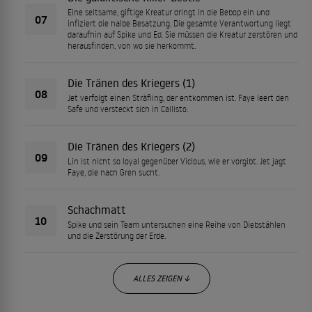
Eine seltsame, giftige Kreatur dringt in die Bebop ein und
07
infiziert die halbe Besatzung. Die gesamte Verantwortung liegt
daraufhin auf Spike und Ed. Sie müssen die Kreatur zerstören und
herausfinden, von wo sie herkommt.
Die Tränen des Kriegers (1)
08
Jet verfolgt einen Sträfling, der entkommen ist. Faye leert den
Safe und versteckt sich in Callisto.
Die Tränen des Kriegers (2)
09
Lin ist nicht so loyal gegenüber Vicious, wie er vorgibt. Jet jagt
Faye, die nach Gren sucht.
Schachmatt
10
Spike und sein Team untersuchen eine Reihe von Diebstählen
und die Zerstörung der Erde.
ALLES ZEIGEN ↓