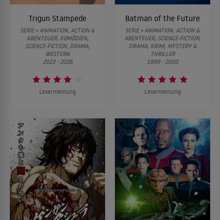
Trigun Stampede
Batman of the Future
SERIE • ANIMATION, ACTION &
SERIE • ANIMATION, ACTION &
ABENTEUER, KOMÖDIEN,
ABENTEUER, SCIENCE-FICTION,
SCIENCE-FICTION, DRAMA,
DRAMA, KRIMI, MYSTERY &
WESTERN
THRILLER
2023 - 2026
1999 - 2000
Lesermeinung
Lesermeinung