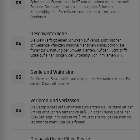
03
Spike auf die Frachterpilotin VT und die beiden werden schnell
Freunde. Doch dann findet sie heraus, dass Spike ein
Kopfgeldjäger ist. Sie müssen zusammenarbeiten, um zu
überleben.
Geschwisterliebe
Die Crew verfolgt einen Schurken auf Venus. Dort machen
04
schwebende Pflanzen manche Menschen krank, obwohl sie
früher zur Erhaltung der Umwelt dienten. Auf der Flucht trifft
Spike auf einen Jungen, der unbedingt von ihm lernen will.
Genie und Wahnsinn
05
Die Crew der Bebop stößt auf eine geniale Hackerin namens Ed,
die der Crew beitreten will.
Verloren und verlassen
Die Bebop landet auf Ganymede zum ersten Mal, seitdem Jet den
06
Ort vor acht Jahren hinter sich ließ. Ein alter Freund aus seiner
ISSP-Zeit sagt ihm, dass er weiß, wo Jets ehemalige Freundin ist.
Jet möchte mehr über sie erfahren.
Die galaktische Killer-Bestie