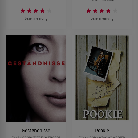
Lesermeinung
Lesermeinung
Geständnisse
Pookie
FILM • PRODUZIERT IN EUROPA,
FILM • ROMANTIK, KOMÖDIEN,