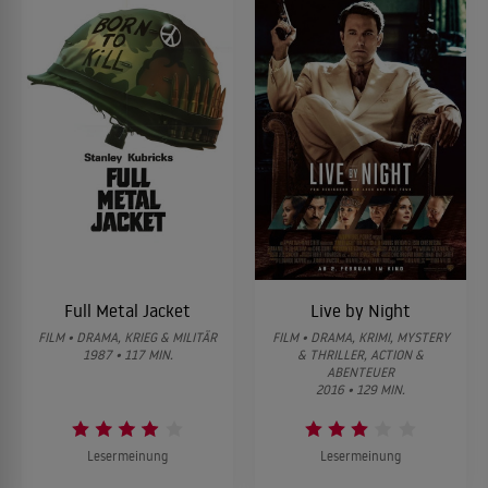
Full Metal Jacket
Live by Night
FILM • DRAMA, KRIEG & MILITÄR
FILM • DRAMA, KRIMI, MYSTERY
1987 • 117 MIN.
& THRILLER, ACTION &
ABENTEUER
2016 • 129 MIN.
Lesermeinung
Lesermeinung