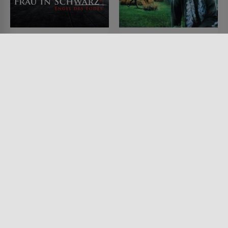
Die Frau in Schwarz 2:
Blue Rodeo
Engel des Todes
FILM • ROMANTIK, DRAMA
1996 • 88 MIN.
FILM • HORROR, DRAMA,
MYSTERY & THRILLER
2014 • 98 MIN.
Lesermeinung
Lesermeinung