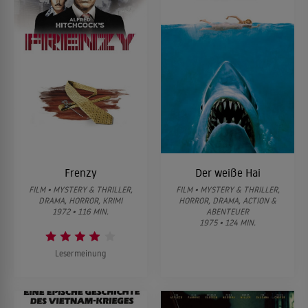
Frenzy
Der weiße Hai
FILM • MYSTERY & THRILLER,
FILM • MYSTERY & THRILLER,
DRAMA, HORROR, KRIMI
HORROR, DRAMA, ACTION &
1972 • 116 MIN.
ABENTEUER
1975 • 124 MIN.
Lesermeinung