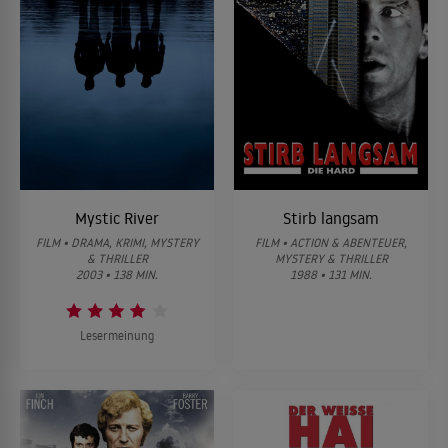
Mystic River
Stirb langsam
FILM • DRAMA, KRIMI, MYSTERY
FILM • ACTION & ABENTEUER,
& THRILLER
MYSTERY & THRILLER
2003 • 138 MIN.
1988 • 131 MIN.
Lesermeinung