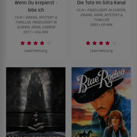
Wenn Du krepierst -
Die Tote im Göta-Kanal
lebe ich
FILM • PRODUZIERT IN EUROPA,
DRAMA, KRIMI, MYSTERY &
FILM • DRAMA, MYSTERY &
THRILLER
THRILLER, PRODUZIERT IN
1993 • 95 MIN.
EUROPA, KRIMI, HORROR
1977 • 104 MIN.
Lesermeinung
Lesermeinung