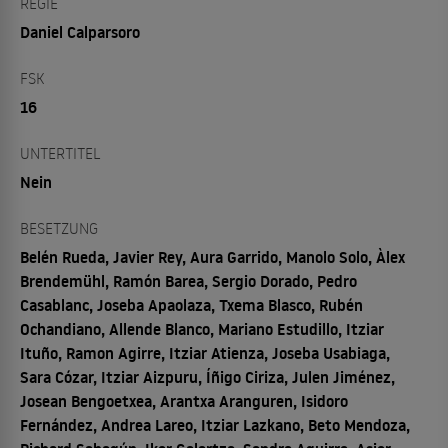
REGIE
Daniel Calparsoro
FSK
16
UNTERTITEL
Nein
BESETZUNG
Belén Rueda, Javier Rey, Aura Garrido, Manolo Solo, Àlex
Brendemühl, Ramón Barea, Sergio Dorado, Pedro
Casablanc, Joseba Apaolaza, Txema Blasco, Rubén
Ochandiano, Allende Blanco, Mariano Estudillo, Itziar
Ituño, Ramon Agirre, Itziar Atienza, Joseba Usabiaga,
Sara Cózar, Itziar Aizpuru, Íñigo Ciriza, Julen Jiménez,
Josean Bengoetxea, Arantxa Aranguren, Isidoro
Fernández, Andrea Lareo, Itziar Lazkano, Beto Mendoza,