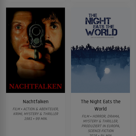
Nachtfalken
The Night Eats the
World
FILM • ACTION & ABENTEUER,
KRIMI, MYSTERY & THRILLER
FILM • HORROR, DRAMA,
1981 • 99 MIN.
MYSTERY & THRILLER,
PRODUZIERT IN EUROPA,
SCIENCE-FICTION
2018 • 94 MIN.