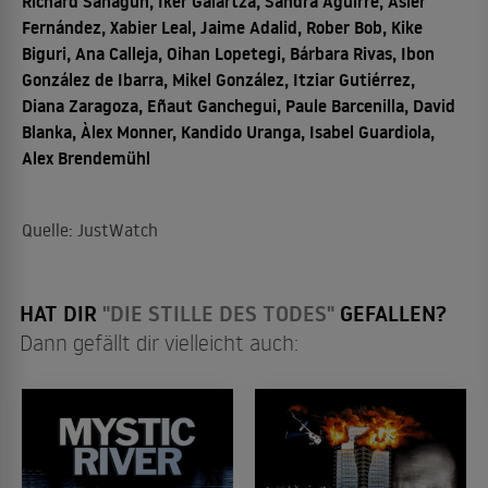
Richard Sahagún, Iker Galartza, Sandra Aguirre, Asier
Fernández, Xabier Leal, Jaime Adalid, Rober Bob, Kike
Biguri, Ana Calleja, Oihan Lopetegi, Bárbara Rivas, Ibon
González de Ibarra, Mikel González, Itziar Gutiérrez,
Diana Zaragoza, Eñaut Ganchegui, Paule Barcenilla, David
Blanka, Àlex Monner, Kandido Uranga, Isabel Guardiola,
Alex Brendemühl
Quelle: JustWatch
HAT DIR
"DIE STILLE DES TODES"
GEFALLEN?
Dann gefällt dir vielleicht auch: