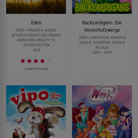
Eden
Backyardigans: Die
Hinterhofzwerge
SERIE • KINDER & FAMILIE,
ACTION & ABENTEUER, DRAMA,
SERIE • ANIMATION, KINDER &
ANIMATION, REALITY TV,
FAMILIE, KOMÖDIEN, MUSIK &
SCIENCE-FICTION
MUSICAL
2021
2004 - 2009
Lesermeinung