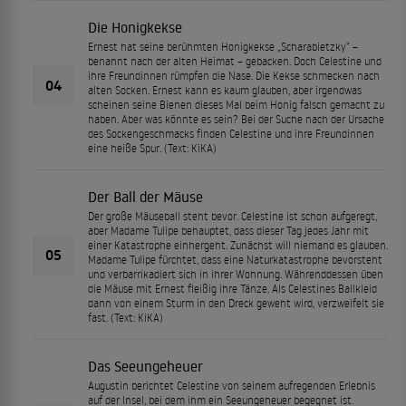
Die Honigkekse
Ernest hat seine berühmten Honigkekse „Scharabietzky“ –
benannt nach der alten Heimat – gebacken. Doch Celestine und
ihre Freundinnen rümpfen die Nase. Die Kekse schmecken nach
04
alten Socken. Ernest kann es kaum glauben, aber irgendwas
scheinen seine Bienen dieses Mal beim Honig falsch gemacht zu
haben. Aber was könnte es sein? Bei der Suche nach der Ursache
des Sockengeschmacks finden Celestine und ihre Freundinnen
eine heiße Spur. (Text: KiKA)
Der Ball der Mäuse
Der große Mäuseball steht bevor. Celestine ist schon aufgeregt,
aber Madame Tulipe behauptet, dass dieser Tag jedes Jahr mit
einer Katastrophe einhergeht. Zunächst will niemand es glauben.
05
Madame Tulipe fürchtet, dass eine Naturkatastrophe bevorsteht
und verbarrikadiert sich in ihrer Wohnung. Währenddessen üben
die Mäuse mit Ernest fleißig ihre Tänze. Als Celestines Ballkleid
dann von einem Sturm in den Dreck geweht wird, verzweifelt sie
fast. (Text: KiKA)
Das Seeungeheuer
Augustin berichtet Celestine von seinem aufregenden Erlebnis
auf der Insel, bei dem ihm ein Seeungeheuer begegnet ist.