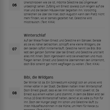
Unerschrocken wie sie ist, möchte Celestine das Ungeheuer
06
unbedingt sehen. Zufällig will Ernest sowieso zum Angeln auf die
Insel und die beiden Mäusekinder begleiten ihn. Vorsichtig
schleichen sie über die Insel, doch Augustin kann den Platz nicht
mehr finden, wo er damals gezeltet hat. Celestine wird
misstrauisch. (Text: KiKA)
Winterschlaf
Auf der Wiese finden Ernest und Celestine ein Gänseei. Gerade
als sie es näher betrachten, schlüpft eine kleine Wildgans, die
07
den beiden sofort hinterherläuft. Celestine nennt sie Bibi. Bibi
lebt den ganzen Sommer über bei Ernest und Celestine und teilt
alles mit ihnen. Doch irgendwann wird sie erwachsen und muss
fliegen lernen. Ernest und Celestine übernehmen den Unterricht,
doch Bibi scheint gar nicht wegfliegen zu wollen. (Text: KiKA)
Bibi, die Wildgans
Der Winter ist da. Ein Schneesturm kündigt sich an und es wird
immer kälter in der Stadt. Die Bären halten ihren Winterschlaf.
Doch Ernest glaubt, dass es bei ihm noch nicht soweit ist. Da
08
Ernest aus einem kalten Land stammt, in dem die Bären erst bei
minus 10 Grad Winterschlaf halten, denkt er, es wäre zu früh für
ihn. Doch der Hunger plagt ihn schon und Celestine läuft zu
ihren Mäusefreundinnen in die Mühle, um Mehl für Kekse zu
besorgen. (Text: KiKA)