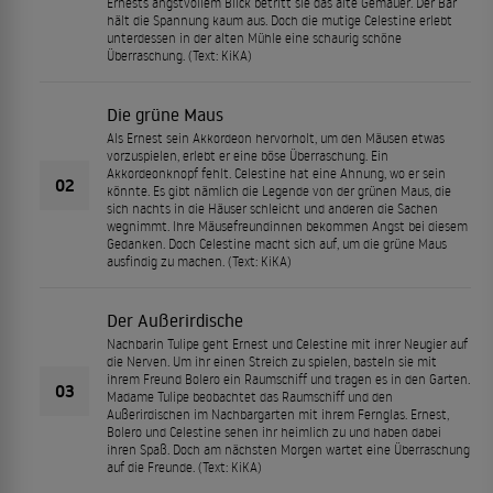
Ernests angstvollem Blick betritt sie das alte Gemäuer. Der Bär
hält die Spannung kaum aus. Doch die mutige Celestine erlebt
unterdessen in der alten Mühle eine schaurig schöne
Überraschung. (Text: KiKA)
Die grüne Maus
Als Ernest sein Akkordeon hervorholt, um den Mäusen etwas
vorzuspielen, erlebt er eine böse Überraschung. Ein
Akkordeonknopf fehlt. Celestine hat eine Ahnung, wo er sein
02
könnte. Es gibt nämlich die Legende von der grünen Maus, die
sich nachts in die Häuser schleicht und anderen die Sachen
wegnimmt. Ihre Mäusefreundinnen bekommen Angst bei diesem
Gedanken. Doch Celestine macht sich auf, um die grüne Maus
ausfindig zu machen. (Text: KiKA)
Der Außerirdische
Nachbarin Tulipe geht Ernest und Celestine mit ihrer Neugier auf
die Nerven. Um ihr einen Streich zu spielen, basteln sie mit
ihrem Freund Bolero ein Raumschiff und tragen es in den Garten.
03
Madame Tulipe beobachtet das Raumschiff und den
Außerirdischen im Nachbargarten mit ihrem Fernglas. Ernest,
Bolero und Celestine sehen ihr heimlich zu und haben dabei
ihren Spaß. Doch am nächsten Morgen wartet eine Überraschung
auf die Freunde. (Text: KiKA)