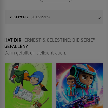
2. Staffel 2
(26 Episoden)
01
Das Geheimnis der Grünen Maus
HAT DIR
"ERNEST & CELESTINE: DIE SERIE"
GEFALLEN?
Dann gefällt dir vielleicht auch:
02
Der Club Maus
03
Unheimliche Niesanfälle
04
Ein Hoch auf die Kunst