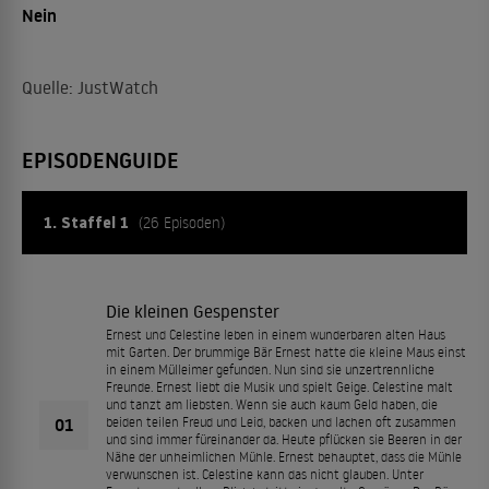
Nein
Quelle: JustWatch
EPISODENGUIDE
1. Staffel 1
(26 Episoden)
Die kleinen Gespenster
Ernest und Celestine leben in einem wunderbaren alten Haus
mit Garten. Der brummige Bär Ernest hatte die kleine Maus einst
in einem Mülleimer gefunden. Nun sind sie unzertrennliche
Freunde. Ernest liebt die Musik und spielt Geige. Celestine malt
und tanzt am liebsten. Wenn sie auch kaum Geld haben, die
01
beiden teilen Freud und Leid, backen und lachen oft zusammen
und sind immer füreinander da. Heute pflücken sie Beeren in der
Nähe der unheimlichen Mühle. Ernest behauptet, dass die Mühle
verwunschen ist. Celestine kann das nicht glauben. Unter