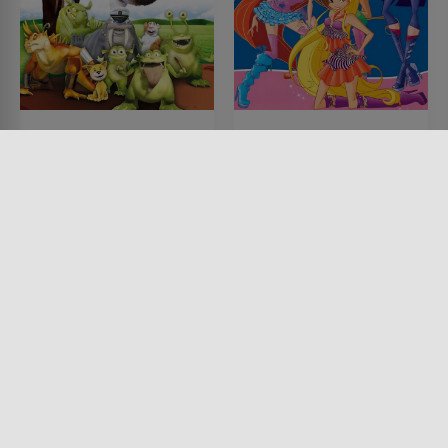
Vipo entdeckt die Welt
The Winx Club - The
Winx Club
SERIE • ANIMATION, KINDER &
FAMILIE
SERIE • ANIMATION, KINDER &
2007
FAMILIE, FANTASY, ACTION &
ABENTEUER, KOMÖDIEN,
PRODUZIERT IN EUROPA,
SCIENCE-FICTION, MYSTERY &
THRILLER
2004 - 2019 • 23 MIN.
Lesermeinung
Lesermeinung