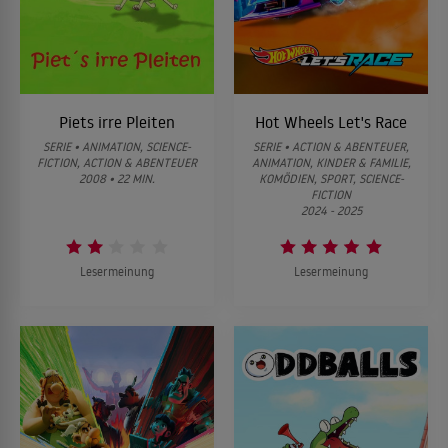
05
Endlich allein
06
Die Neffen von Madame Tulipe
Piets irre Pleiten
Hot Wheels Let's Race
SERIE • ANIMATION, SCIENCE-
SERIE • ACTION & ABENTEUER,
FICTION, ACTION & ABENTEUER
ANIMATION, KINDER & FAMILIE,
07
Der sprechende Baum
2008 • 22 MIN.
KOMÖDIEN, SPORT, SCIENCE-
FICTION
2024 - 2025
08
Die Rückkehr des Seeungeheuers
Lesermeinung
Lesermeinung
09
Operation Diebesgut
10
Fröhliche Weihnachten Celestine