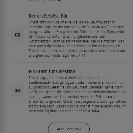
Der große böse Bär
Ernest tritt im Museum eine Stelle als Museumswärter an.
Celestine begleitet ihn und malt viele Bilder ab. Als Ernest kurz
rausgeht, wird ein Bild gestohlen. Celestine hat den Dieb gehört.
09
Der Museumsdirektor ist sehr ungehalten über den
Kunstdiebstahl, doch Celestine hat eine Idee, wie man den Dieb
noch ausfindig machen könnte. Bevor die Polizei kommt, die
Ernest festnehmen soll, machen die beiden sich heimlich davon
und gehen auf Räuberjagd. (Text: KiKA)
Ein Stern für Celestine
Ernest begegnet einem alten Musikerfreund, der mit
Straßenmusik kaum genug zum Leben verdient. Er kommt mit
zu Ernest und Celestine und will Ernest überreden, gemeinsam
10
auf Tour zu gehen. Die beiden Bären musizieren miteinander und
es klingt wunderbar. Leon erzählt von alten Zeiten und von
Ernest als jungem Bär. Celestine ist begeistert, doch irgendetwas
stört sie an Leon. Sie kann sich zunächst nicht erklären, was. Am
nächsten Tag findet sie einen Brief. (Text: KiKA)
ALLES ZEIGEN ↓