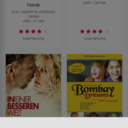
2005 • 118 MIN.
Feinde
FILM • ROMANTIK, KOMÖDIEN,
DRAMA
1992 • 97 MIN.
Lesermeinung
Lesermeinung