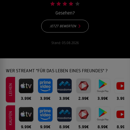
Gesehen?
JETZT BEWERTEN
Stand:
05.08.2026
WER STREAMT "FÜR DAS LEBEN EINES FREUNDES" ?
LEIHEN
3.99€
3.99€
3.99€
2.99€
3.99€
3.99€
KAUFEN
9.99€
9.99€
8.99€
5.99€
8.99€
8.99€