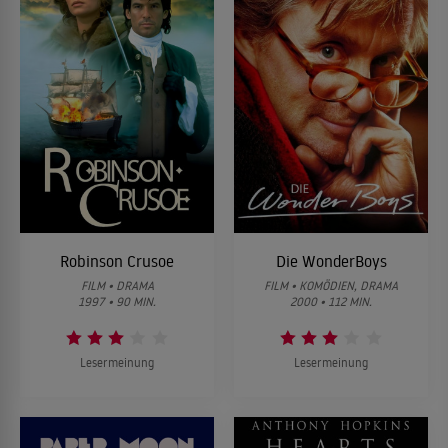
Robinson Crusoe
Die WonderBoys
FILM • DRAMA
FILM • KOMÖDIEN, DRAMA
1997 • 90 MIN.
2000 • 112 MIN.
Lesermeinung
Lesermeinung