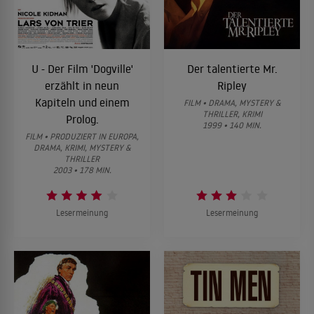
U - Der Film 'Dogville'
Der talentierte Mr.
erzählt in neun
Ripley
Kapiteln und einem
FILM • DRAMA, MYSTERY &
THRILLER, KRIMI
Prolog.
1999 • 140 MIN.
FILM • PRODUZIERT IN EUROPA,
DRAMA, KRIMI, MYSTERY &
THRILLER
2003 • 178 MIN.
Lesermeinung
Lesermeinung