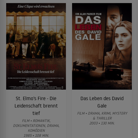
St. Elmo’s Fire - Die
Das Leben des David
Leidenschaft brennt
Gale
tief
FILM • DRAMA, KRIMI, MYSTERY
& THRILLER
FILM • ROMANTIK,
2003 • 130 MIN.
DOKUMENTATIONEN, DRAMA,
KOMÖDIEN
1985 • 108 MIN.