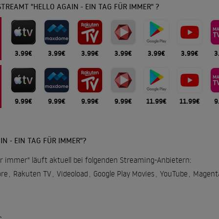
TREAMT "HELLO AGAIN - EIN TAG FÜR IMMER" ?
3.99€
3.99€
3.99€
3.99€
3.99€
3.99€
3
9.99€
9.99€
9.99€
9.99€
11.99€
11.99€
9
N - EIN TAG FÜR IMMER"?
für immer" läuft aktuell bei folgenden Streaming-Anbietern:
re
,
Rakuten TV
,
Videoload
,
Google Play Movies
,
YouTube
,
Magent