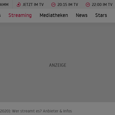
RAMM
JETZT IM TV
20:15 IM TV
22:00 IM TV
s
Streaming
Mediatheken
News
Stars
 (2020): Wer streamt es? Anbieter & Infos