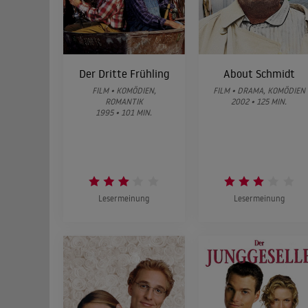
Der Dritte Frühling
About Schmidt
FILM • KOMÖDIEN,
FILM • DRAMA, KOMÖDIEN
ROMANTIK
2002 • 125 MIN.
1995 • 101 MIN.
Lesermeinung
Lesermeinung