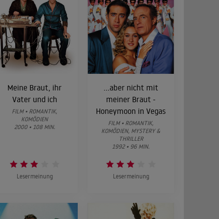
Meine Braut, ihr
...aber nicht mit
Vater und ich
meiner Braut -
Honeymoon in Vegas
FILM • ROMANTIK,
KOMÖDIEN
FILM • ROMANTIK,
2000 • 108 MIN.
KOMÖDIEN, MYSTERY &
THRILLER
1992 • 96 MIN.
Lesermeinung
Lesermeinung