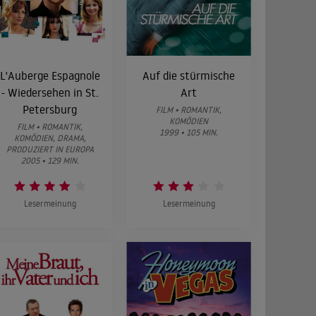
L'Auberge Espagnole
Auf die stürmische
- Wiedersehen in St.
Art
Petersburg
FILM • ROMANTIK,
KOMÖDIEN
FILM • ROMANTIK,
1999 • 105 MIN.
KOMÖDIEN, DRAMA,
PRODUZIERT IN EUROPA
2005 • 129 MIN.
Lesermeinung
Lesermeinung