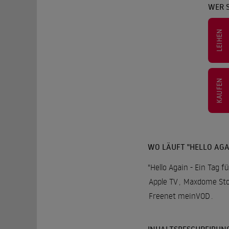
WER S
LEIHEN
KAUFEN
WO LÄUFT "HELLO AGAI
"Hello Again - Ein Tag 
Apple TV
,
Maxdome Sto
Freenet meinVOD
.