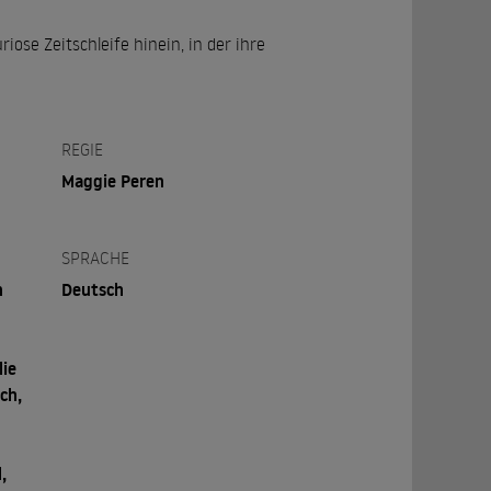
iose Zeitschleife hinein, in der ihre
REGIE
Maggie Peren
SPRACHE
n
Deutsch
lie
ch,
,