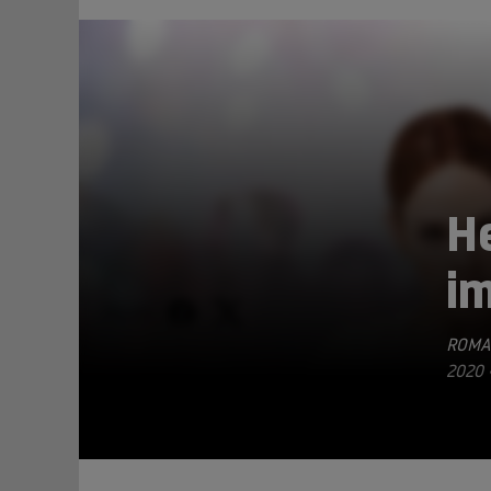
He
i
TEILEN
ROMA
2020 