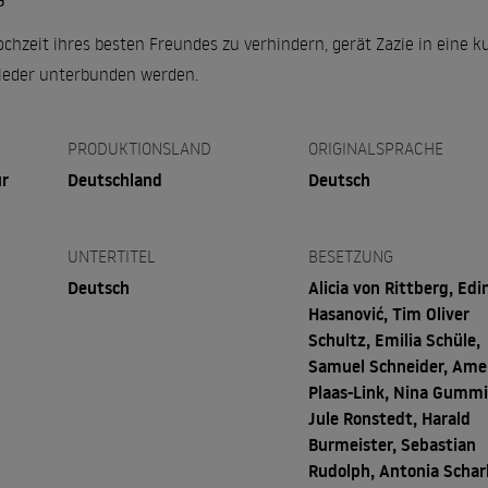
G
chzeit ihres besten Freundes zu verhindern, gerät Zazie in eine kur
der unterbunden werden.
PRODUKTIONSLAND
ORIGINALSPRACHE
ür
Deutschland
Deutsch
UNTERTITEL
BESETZUNG
Deutsch
Alicia von Rittberg, Edi
Hasanović, Tim Oliver
Schultz, Emilia Schüle,
Samuel Schneider, Ame
Plaas-Link, Nina Gummi
Jule Ronstedt, Harald
Burmeister, Sebastian
Rudolph, Antonia Scharl