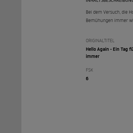
INHALTSBESCHREIBUN
Bei dem Versuch, die Ho
Bemühungen immer wie
ORIGINALTITEL
Hello Again - Ein Tag f
immer
FSK
6