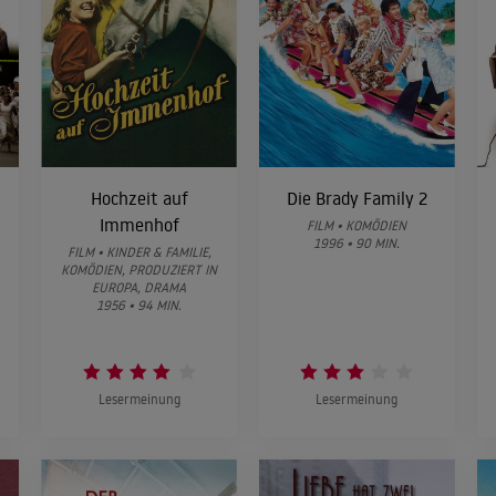
Hochzeit auf
Die Brady Family 2
Immenhof
FILM • KOMÖDIEN
1996 • 90 MIN.
FILM • KINDER & FAMILIE,
KOMÖDIEN, PRODUZIERT IN
EUROPA, DRAMA
1956 • 94 MIN.
Lesermeinung
Lesermeinung