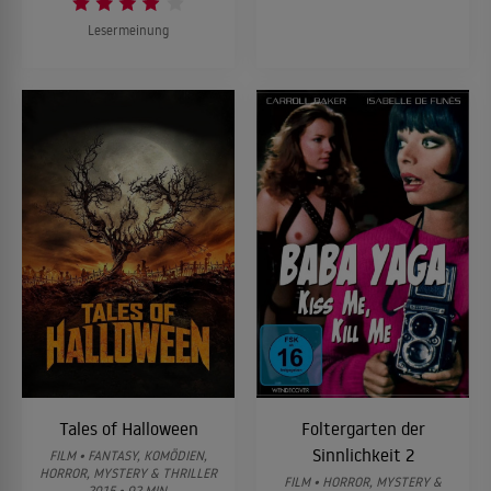
Lesermeinung
Tales of Halloween
Foltergarten der
Sinnlichkeit 2
FILM • FANTASY, KOMÖDIEN,
HORROR, MYSTERY & THRILLER
FILM • HORROR, MYSTERY &
2015 • 92 MIN.