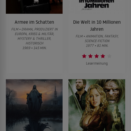
Armee im Schatten
Die Welt in 10 Millionen
Jahren
FILM • DRAMA, PRODUZIERT IN
EUROPA, KRIEG & MILITÄR,
FILM • ANIMATION, FANTASY,
MYSTERY & THRILLER,
SCIENCE-FICTION
HISTORISCH
1977 • 81 MIN.
1969 • 145 MIN.
Lesermeinung