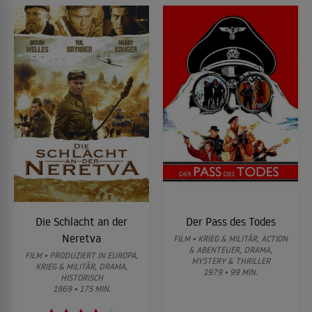
Die Schlacht an der
Der Pass des Todes
Neretva
FILM • KRIEG & MILITÄR, ACTION
& ABENTEUER, DRAMA,
FILM • PRODUZIERT IN EUROPA,
MYSTERY & THRILLER
KRIEG & MILITÄR, DRAMA,
1979 • 99 MIN.
HISTORISCH
1969 • 175 MIN.