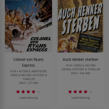
Colonel von Ryans
Auch Henker sterben
Express
FILM • KRIEG & MILITÄR,
DRAMA, MYSTERY & THRILLER
FILM • ACTION & ABENTEUER,
1943 • 134 MIN.
KRIEG & MILITÄR, MYSTERY &
THRILLER
1965 • 117 MIN.
Lesermeinung
Lesermeinung