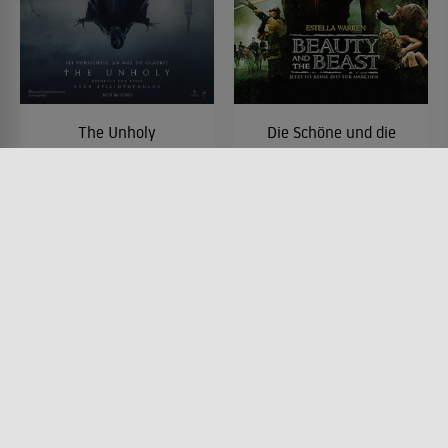
The Unholy
Die Schöne und die
Bestie
FILM • HORROR, DRAMA,
MYSTERY & THRILLER
FILM • ROMANTIK, FANTASY,
2021 • 99 MIN.
DRAMA, HORROR, MYSTERY &
THRILLER
2010 • 90 MIN.
Lesermeinung
Lesermeinung