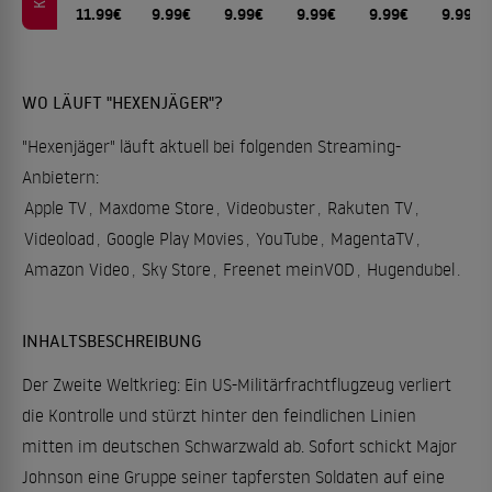
11.99€
9.99€
9.99€
9.99€
9.99€
9.99€
WO LÄUFT "HEXENJÄGER"?
"Hexenjäger" läuft aktuell bei folgenden Streaming-
Anbietern:
Apple TV
,
Maxdome Store
,
Videobuster
,
Rakuten TV
,
Videoload
,
Google Play Movies
,
YouTube
,
MagentaTV
,
Amazon Video
,
Sky Store
,
Freenet meinVOD
,
Hugendubel
.
INHALTSBESCHREIBUNG
Der Zweite Weltkrieg: Ein US-Militärfrachtflugzeug verliert
die Kontrolle und stürzt hinter den feindlichen Linien
mitten im deutschen Schwarzwald ab. Sofort schickt Major
Johnson eine Gruppe seiner tapfersten Soldaten auf eine