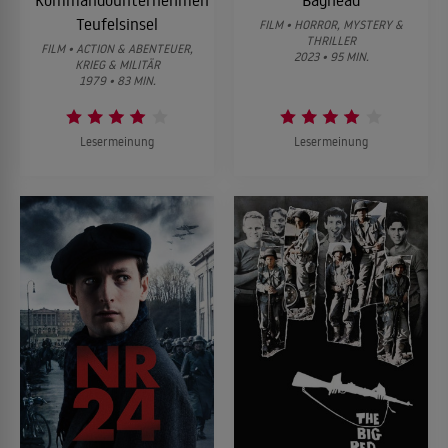
Kommandounternehmen
Baghead
Teufelsinsel
FILM • HORROR, MYSTERY &
THRILLER
FILM • ACTION & ABENTEUER,
2023 • 95 MIN.
KRIEG & MILITÄR
1979 • 83 MIN.
Lesermeinung
Lesermeinung