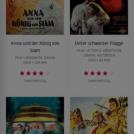
Anna und der König von
Unter schwarzer Flagge
Siam
FILM • ACTION & ABENTEUER,
DRAMA, HISTORISCH
FILM • ROMANTIK, DRAMA
1945 • 83 MIN.
1946 • 128 MIN.
Lesermeinung
Lesermeinung