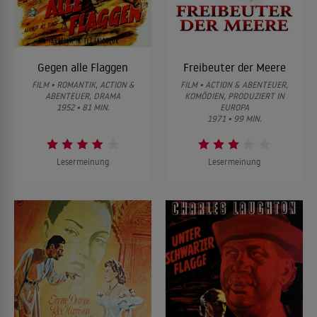
Gegen alle Flaggen
Freibeuter der Meere
FILM • ROMANTIK, ACTION &
FILM • ACTION & ABENTEUER,
ABENTEUER, DRAMA
KOMÖDIEN, PRODUZIERT IN
1952 • 81 MIN.
EUROPA
1971 • 99 MIN.
Lesermeinung
Lesermeinung