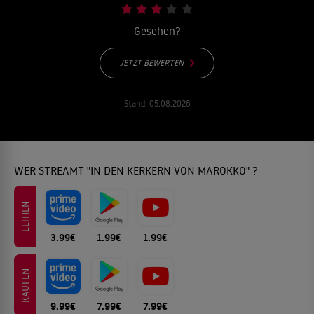
Gesehen?
JETZT BEWERTEN
Stand:
05.08.2026
WER STREAMT "IN DEN KERKERN VON MAROKKO" ?
LEIHEN
3.99€
1.99€
1.99€
KAUFEN
9.99€
7.99€
7.99€