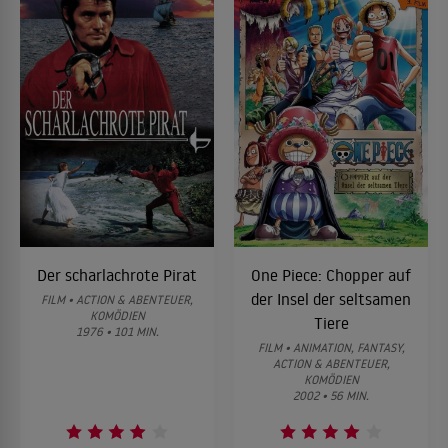
Der scharlachrote Pirat
One Piece: Chopper auf
der Insel der seltsamen
FILM • ACTION & ABENTEUER,
KOMÖDIEN
Tiere
1976 • 101 MIN.
FILM • ANIMATION, FANTASY,
ACTION & ABENTEUER,
KOMÖDIEN
2002 • 56 MIN.