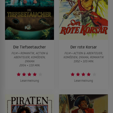
Die Tiefseetaucher
Der rote Korsar
FILM • ROMANTIK, ACTION &
FILM • ACTION & ABENTEUER,
ABENTEUER, KOMÖDIEN,
KOMÖDIEN, DRAMA, ROMANTIK
DRAMA
1952 • 105 MIN.
2004 • 119 MIN.
Lesermeinung
Lesermeinung