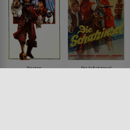
Piraten
Die Schatzinsel
FILM • ROMANTIK, ACTION &
FILM • KINDER & FAMILIE,
ABENTEUER, KOMÖDIEN,
ACTION & ABENTEUER, DRAMA
PRODUZIERT IN EUROPA
1950 • 96 MIN.
1986 • 124 MIN.
Lesermeinung
Lesermeinung