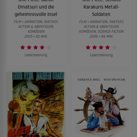
Omatsuri und die
Karakuris Metall-
geheimnisvolle Insel
Soldaten
FILM • ANIMATION, FANTASY,
FILM • ANIMATION, FANTASY,
ACTION & ABENTEUER,
ACTION & ABENTEUER,
KOMÖDIEN
KOMÖDIEN, SCIENCE-FICTION
2005 • 91 MIN.
2006 • 94 MIN.
Lesermeinung
Lesermeinung