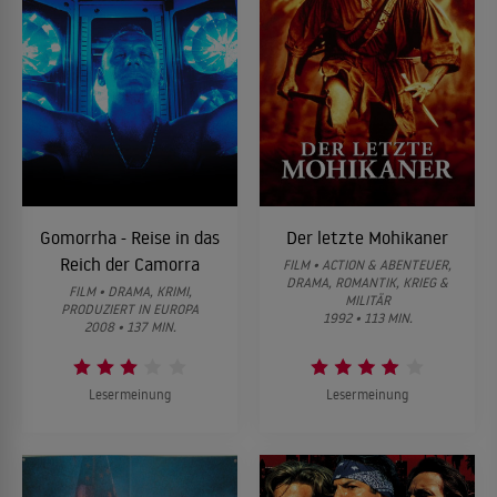
Gomorrha - Reise in das
Der letzte Mohikaner
Reich der Camorra
FILM • ACTION & ABENTEUER,
DRAMA, ROMANTIK, KRIEG &
FILM • DRAMA, KRIMI,
MILITÄR
PRODUZIERT IN EUROPA
1992 • 113 MIN.
2008 • 137 MIN.
Lesermeinung
Lesermeinung