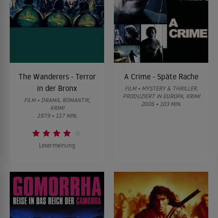
The Wanderers - Terror
A Crime - Späte Rache
in der Bronx
FILM • MYSTERY & THRILLER,
PRODUZIERT IN EUROPA, KRIMI
FILM • DRAMA, ROMANTIK,
2006 • 103 MIN.
KRIMI
1979 • 117 MIN.
Lesermeinung