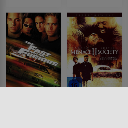
The Fast and the
Die Straßenkämpfer
Furious
FILM • DRAMA, KRIMI, MYSTERY
& THRILLER
FILM • ACTION & ABENTEUER,
1993 • 97 MIN.
MYSTERY & THRILLER, KRIMI
2001 • 107 MIN.