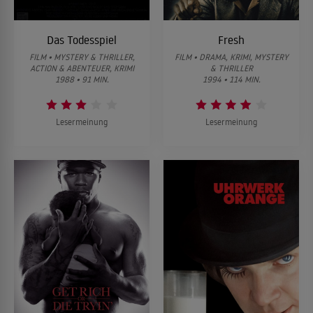
Das Todesspiel
Fresh
FILM • MYSTERY & THRILLER,
FILM • DRAMA, KRIMI, MYSTERY
ACTION & ABENTEUER, KRIMI
& THRILLER
1988 • 91 MIN.
1994 • 114 MIN.
Lesermeinung
Lesermeinung