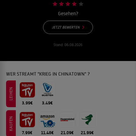
Gesehen?
JETZT BEWERTEN
Stand:
06.08.2026
WER STREAMT "KRIEG IN CHINATOWN" ?
LEIHEN
3.99€
3.49€
KAUFEN
7.99€
11.48€
21.09€
21.99€