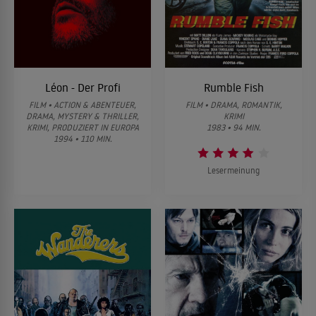
Léon - Der Profi
Rumble Fish
FILM • ACTION & ABENTEUER,
FILM • DRAMA, ROMANTIK,
DRAMA, MYSTERY & THRILLER,
KRIMI
KRIMI, PRODUZIERT IN EUROPA
1983 • 94 MIN.
1994 • 110 MIN.
Lesermeinung