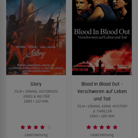
Glory
Blood In Blood Out -
Verschworen auf Leben
FILM • DRAMA, HISTORISCH,
KRIEG & MILITÄR
und Tod
1989 • 122 MIN.
FILM • DRAMA, KRIMI, MYSTERY
& THRILLER
1993 • 180 MIN.
Lesermeinung
Lesermeinung