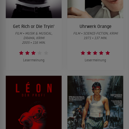
Get Rich or Die Tryin'
Uhrwerk Orange
FILM • MUSIK & MUSICAL,
FILM • SCIENCE-FICTION, KRIMI
DRAMA, KRIMI
1971 • 137 MIN.
2005 • 116 MIN.
Lesermeinung
Lesermeinung