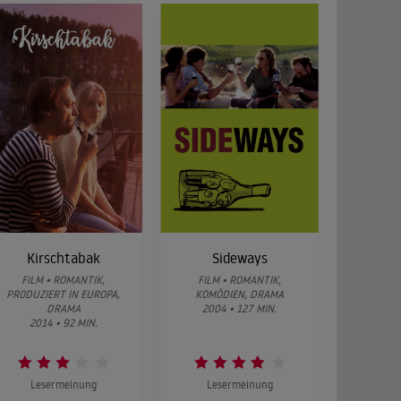
Kirschtabak
Sideways
FILM • ROMANTIK,
FILM • ROMANTIK,
PRODUZIERT IN EUROPA,
KOMÖDIEN, DRAMA
DRAMA
2004 • 127 MIN.
2014 • 92 MIN.
Lesermeinung
Lesermeinung