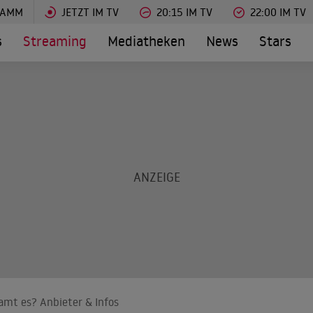
RAMM
JETZT IM TV
20:15 IM TV
22:00 IM TV
s
Streaming
Mediatheken
News
Stars
amt es? Anbieter & Infos