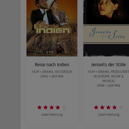
Reise nach Indien
Jenseits der Stille
FILM • DRAMA, HISTORISCH
FILM • DRAMA, PRODUZIER
1984 • 163 MIN.
IN EUROPA, MUSIK &
MUSICAL
1996 • 109 MIN.
Lesermeinung
Lesermeinung