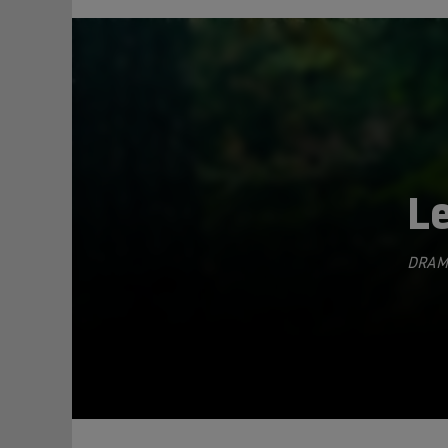
L
DRAM
TEILEN