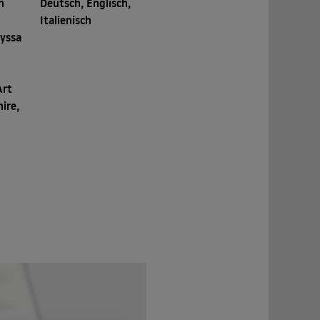
n
Deutsch, Englisch,
Italienisch
lyssa
Art
ire,