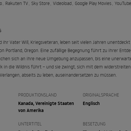
o
,
Rakuten TV
,
Sky Store
,
Videoload
,
Google Play Movies
,
YouTub
G
 ihr Vater Will, Kriegsveteran, leben seit vielen Jahren unentdeckt
n Portland, Oregon. Eine zufällige Begegnung führt zu ihrer Entd
suchen sich an ihre neue Umgebung anzupassen, bis eine unerwart
 in die Wildnis führt – und sie zwingt, sich mit dem widerstreiten
Verlangen, abseits zu leben, auseinandersetzen zu müssen.
PRODUKTIONSLAND
ORIGINALSPRACHE
Kanada, Vereinigte Staaten
Englisch
von Amerika
UNTERTITEL
BESETZUNG