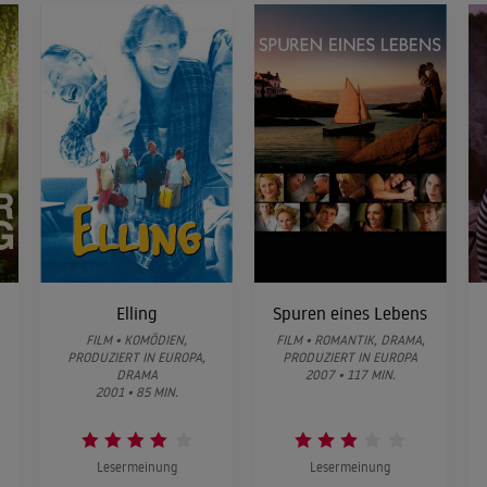
Elling
Spuren eines Lebens
FILM • KOMÖDIEN,
FILM • ROMANTIK, DRAMA,
PRODUZIERT IN EUROPA,
PRODUZIERT IN EUROPA
DRAMA
2007 • 117 MIN.
2001 • 85 MIN.
Lesermeinung
Lesermeinung