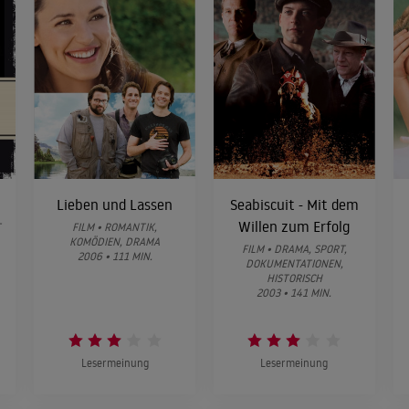
Lieben und Lassen
Seabiscuit - Mit dem
Willen zum Erfolg
T
FILM • ROMANTIK,
KOMÖDIEN, DRAMA
FILM • DRAMA, SPORT,
2006 • 111 MIN.
DOKUMENTATIONEN,
HISTORISCH
2003 • 141 MIN.
Lesermeinung
Lesermeinung