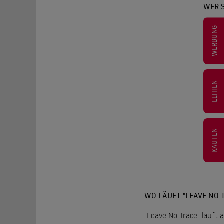
WER S
WERBUNG
LEIHEN
KAUFEN
WO LÄUFT "LEAVE NO 
"Leave No Trace" läuft 