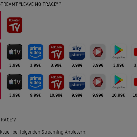
TREAMT "LEAVE NO TRACE" ?
3.99€
3.99€
3.99€
3.99€
3.99€
3.99€
3
3.99€
9.99€
10.99€
9.99€
9.99€
10.99€
1
TRACE"?
aktuell bei folgenden Streaming-Anbietern: