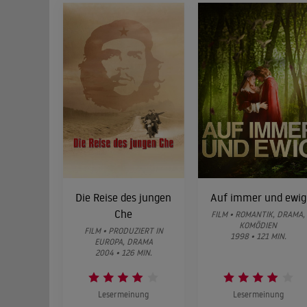
Die Reise des jungen
Auf immer und ewig
Che
FILM • ROMANTIK, DRAMA,
KOMÖDIEN
FILM • PRODUZIERT IN
1998 • 121 MIN.
EUROPA, DRAMA
2004 • 126 MIN.
Lesermeinung
Lesermeinung