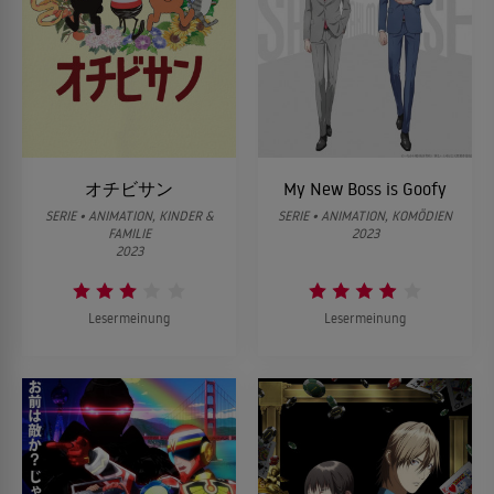
オチビサン
My New Boss is Goofy
SERIE • ANIMATION, KINDER &
SERIE • ANIMATION, KOMÖDIEN
FAMILIE
2023
2023
Lesermeinung
Lesermeinung