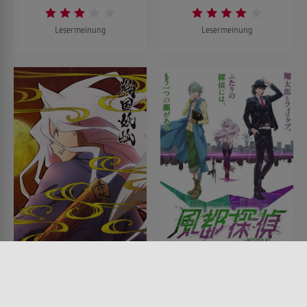
Lesermeinung
Lesermeinung
Sengoku Youko
Fuuto PI
SERIE • ANIMATION, FANTASY,
SERIE • ANIMATION, FANTASY,