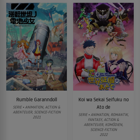
Rumble Garanndoll
Koi wa Sekai Seifuku no
Ato de
SERIE • ANIMATION, ACTION &
ABENTEUER, SCIENCE-FICTION
SERIE • ANIMATION, ROMANTIK,
2021
FANTASY, ACTION &
ABENTEUER, KOMÖDIEN,
SCIENCE-FICTION
2022