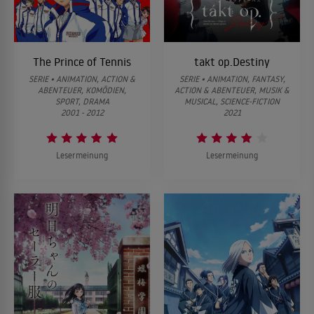
The Prince of Tennis
takt op.Destiny
SERIE • ANIMATION, ACTION &
SERIE • ANIMATION, FANTASY,
ABENTEUER, KOMÖDIEN,
ACTION & ABENTEUER, MUSIK &
SPORT, DRAMA
MUSICAL, SCIENCE-FICTION
2001 - 2012
2021
Lesermeinung
Lesermeinung