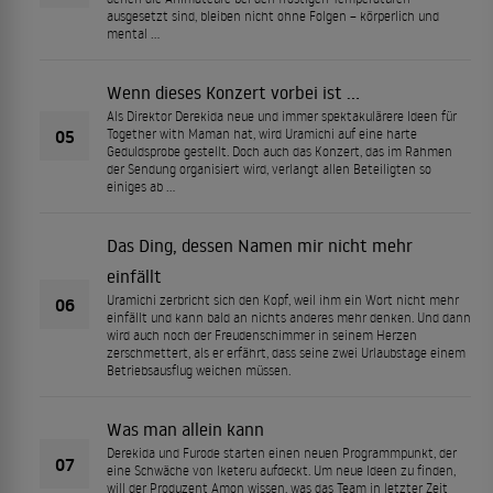
ausgesetzt sind, bleiben nicht ohne Folgen – körperlich und
mental …
Wenn dieses Konzert vorbei ist …
Als Direktor Derekida neue und immer spektakulärere Ideen für
05
Together with Maman hat, wird Uramichi auf eine harte
Geduldsprobe gestellt. Doch auch das Konzert, das im Rahmen
der Sendung organisiert wird, verlangt allen Beteiligten so
einiges ab …
Das Ding, dessen Namen mir nicht mehr
einfällt
Uramichi zerbricht sich den Kopf, weil ihm ein Wort nicht mehr
06
einfällt und kann bald an nichts anderes mehr denken. Und dann
wird auch noch der Freudenschimmer in seinem Herzen
zerschmettert, als er erfährt, dass seine zwei Urlaubstage einem
Betriebsausflug weichen müssen.
Was man allein kann
Derekida und Furode starten einen neuen Programmpunkt, der
07
eine Schwäche von Iketeru aufdeckt. Um neue Ideen zu finden,
will der Produzent Amon wissen, was das Team in letzter Zeit