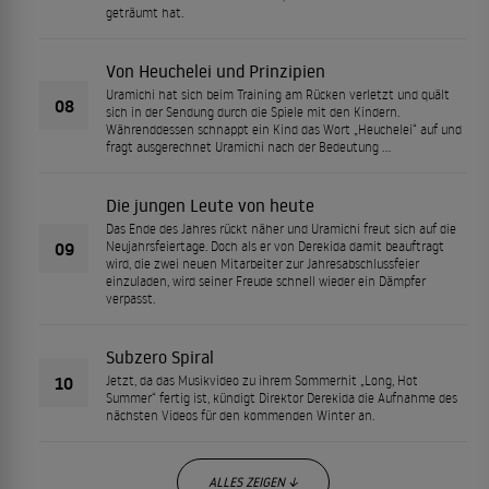
geträumt hat.
Von Heuchelei und Prinzipien
Uramichi hat sich beim Training am Rücken verletzt und quält
08
sich in der Sendung durch die Spiele mit den Kindern.
Währenddessen schnappt ein Kind das Wort „Heuchelei“ auf und
fragt ausgerechnet Uramichi nach der Bedeutung …
Die jungen Leute von heute
Das Ende des Jahres rückt näher und Uramichi freut sich auf die
09
Neujahrsfeiertage. Doch als er von Derekida damit beauftragt
wird, die zwei neuen Mitarbeiter zur Jahresabschlussfeier
einzuladen, wird seiner Freude schnell wieder ein Dämpfer
verpasst.
Subzero Spiral
10
Jetzt, da das Musikvideo zu ihrem Sommerhit „Long, Hot
Summer“ fertig ist, kündigt Direktor Derekida die Aufnahme des
nächsten Videos für den kommenden Winter an.
ALLES ZEIGEN ↓