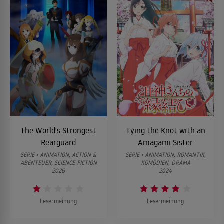
The World's Strongest
Tying the Knot with an
Rearguard
Amagami Sister
SERIE • ANIMATION, ACTION &
SERIE • ANIMATION, ROMANTIK,
ABENTEUER, SCIENCE-FICTION
KOMÖDIEN, DRAMA
2026
2024
Lesermeinung
Lesermeinung