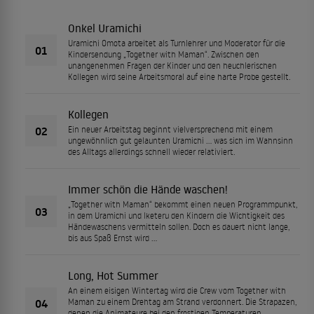
Onkel Uramichi
Uramichi Omota arbeitet als Turnlehrer und Moderator für die
01
Kindersendung „Together with Maman“. Zwischen den
unangenehmen Fragen der Kinder und den heuchlerischen
Kollegen wird seine Arbeitsmoral auf eine harte Probe gestellt.
Kollegen
02
Ein neuer Arbeitstag beginnt vielversprechend mit einem
ungewöhnlich gut gelaunten Uramichi … was sich im Wahnsinn
des Alltags allerdings schnell wieder relativiert.
Immer schön die Hände waschen!
„Together with Maman“ bekommt einen neuen Programmpunkt,
03
in dem Uramichi und Iketeru den Kindern die Wichtigkeit des
Händewaschens vermitteln sollen. Doch es dauert nicht lange,
bis aus Spaß Ernst wird …
Long, Hot Summer
An einem eisigen Wintertag wird die Crew vom Together with
04
Maman zu einem Drehtag am Strand verdonnert. Die Strapazen,
denen die Animateure bei den frostigen Temperaturen