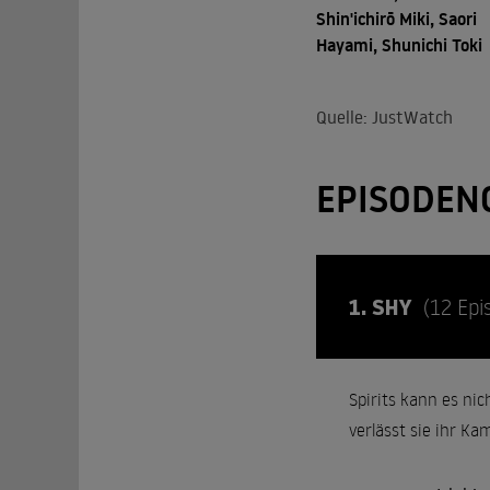
Shin'ichirō Miki, Saori
Hayami, Shunichi Toki
Quelle: JustWatch
EPISODEN
1. SHY
(12 Epi
Spirits kann es nic
verlässt sie ihr K