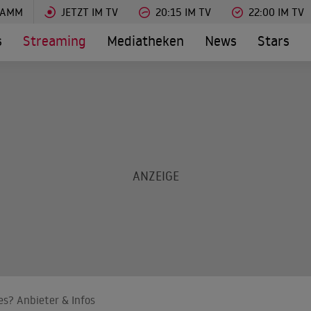
RAMM
JETZT IM TV
20:15 IM TV
22:00 IM TV
s
Streaming
Mediatheken
News
Stars
es? Anbieter & Infos