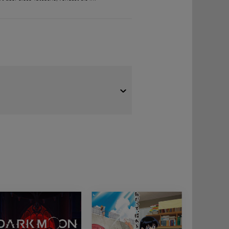
tvertrauen gewonnen! Doch das wird
die nach einem Mitglied der
n werden, da Tokio von einer
anzuführen, um die Stadt zu retten