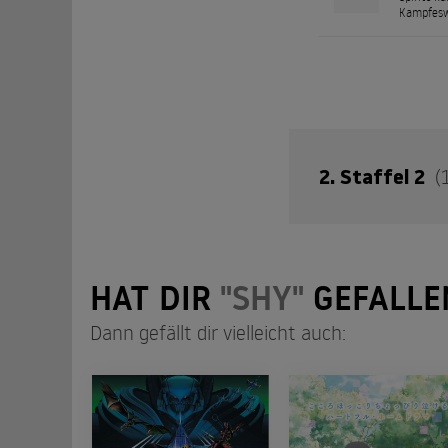
Kampfeswi
2. Staffel 2
(
Nach Stigmas Kamp
HAT DIR
"SHY"
GEFALLE
schnell auf die Prob
schurkischen Organ
Dann gefällt dir vielleicht auch:
mysteriösen schwar
und die Wahrheit h
Hero's 
01