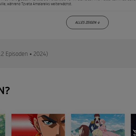
lle, während Tzveta Amalareiks weiterwächst.
ALLES ZEIGEN ↓
12 Episoden • 2024)
f gegen Amarariruku hat Japans schüchterne Heldin neues Selbs
N?
e gestellt, als sie Ai Tennoji begegnet, einer Ninja auf der Flucht, 
isation sucht. Die Suche muss jedoch möglicherweise unterbroche
zen Kugel umschlossen wird. Nun liegt es an Shy, ihre Mithelden 
inter dem Objekt aufzudecken.
High