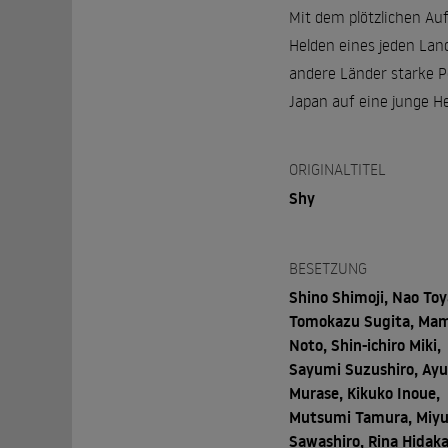
Mit dem plötzlichen Au
Helden eines jeden Lan
andere Länder starke Pe
Japan auf eine junge He
ORIGINALTITEL
Shy
BESETZUNG
Shino Shimoji, Nao To
Tomokazu Sugita, Mam
Noto, Shin-ichiro Miki,
Sayumi Suzushiro, Ay
Murase, Kikuko Inoue,
Mutsumi Tamura, Miyu
Sawashiro, Rina Hidaka