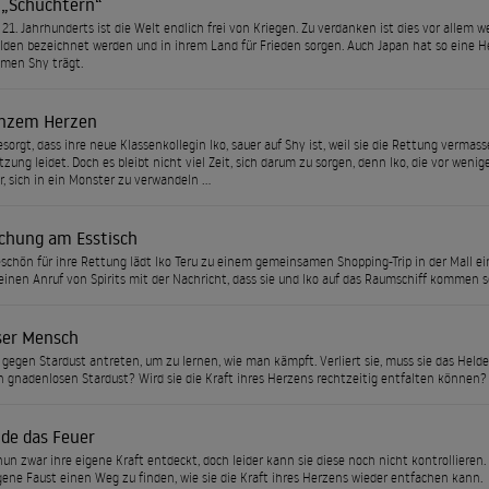
n „Schüchtern“
 21. Jahrhunderts ist die Welt endlich frei von Kriegen. Zu verdanken ist dies vor allem
elden bezeichnet werden und in ihrem Land für Frieden sorgen. Auch Japan hat so eine 
men Shy trägt.
nzem Herzen
besorgt, dass ihre neue Klassenkollegin Iko, sauer auf Shy ist, weil sie die Rettung verm
tzung leidet. Doch es bleibt nicht viel Zeit, sich darum zu sorgen, denn Iko, die vor weni
r, sich in ein Monster zu verwandeln …
chung am Esstisch
schön für ihre Rettung lädt Iko Teru zu einem gemeinsamen Shopping-Trip in der Mall e
 einen Anruf von Spirits mit der Nachricht, dass sie und Iko auf das Raumschiff kommen s
ser Mensch
gegen Stardust antreten, um zu lernen, wie man kämpft. Verliert sie, muss sie das Held
 gnadenlosen Stardust? Wird sie die Kraft ihres Herzens rechtzeitig entfalten können?
de das Feuer
nun zwar ihre eigene Kraft entdeckt, doch leider kann sie diese noch nicht kontrollieren.
igene Faust einen Weg zu finden, wie sie die Kraft ihres Herzens wieder entfachen kann.