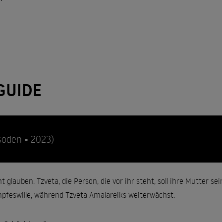
GUIDE
soden • 2023)
ht glauben. Tzveta, die Person, die vor ihr steht, soll ihre Mutter se
ampfeswille, während Tzveta Amalareiks weiterwächst.