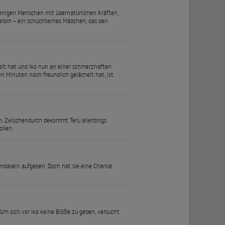
 wenigen Menschen mit übernatürlichen Kräften,
Heldin – ein schüchternes Mädchen, das den
asselt hat und Iko nun an einer schmerzhaften
gen Minuten noch freundlich gelächelt hat, ist
in. Zwischendurch bekommt Teru allerdings
ollen.
endasein aufgeben. Doch hat sie eine Chance
 Um sich vor Iko keine Blöße zu geben, versucht