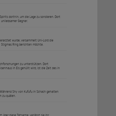
irits dorthin, um die Lage zu sondieren. Dort
 unliebsamer Gegner.
verarztet wurde, versammelt Uni-Lord die
n Stigmas Ring berichten möchte.
achforschungen zu unterstützen. Dort
haus in Eis gehüllt wird, ist die Zeit des in
 Während Shy von Kufufu in Schach gehalten
n zu quälen.
rt über diese Tatsache, verlässt sie ihr