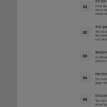
Ich bi
01
Mitte des
die als H
Heldenna
Aus ga
02
Teru ist 
Beinverle
kurz davo
Bespre
03
Als Danke
plötzlich
Herzlo
04
Shy muss 
gegen den
Entzün
05
Teru hat 
sie auf e