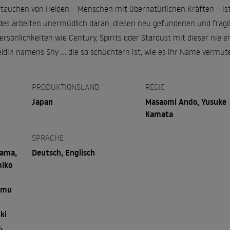
ftauchen von Helden – Menschen mit übernatürlichen Kräften – ist
des arbeiten unermüdlich daran, diesen neu gefundenen und fragi
rsönlichkeiten wie Century, Spirits oder Stardust mit dieser nie 
ldin namens Shy … die so schüchtern ist, wie es ihr Name vermute
PRODUKTIONSLAND
REGIE
Japan
Masaomi Ando, Yusuke
Kamata
SPRACHE
yama,
Deutsch, Englisch
iko
umu
ki
,