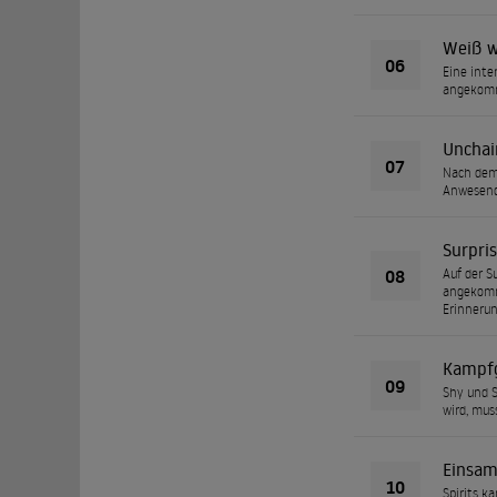
Weiß w
06
Eine inte
angekomme
Unchai
07
Nach dem 
Anwesende
Surpri
08
Auf der S
angekomme
Erinnerun
Kampfg
09
Shy und S
wird, mus
Einsam
10
Spirits ka