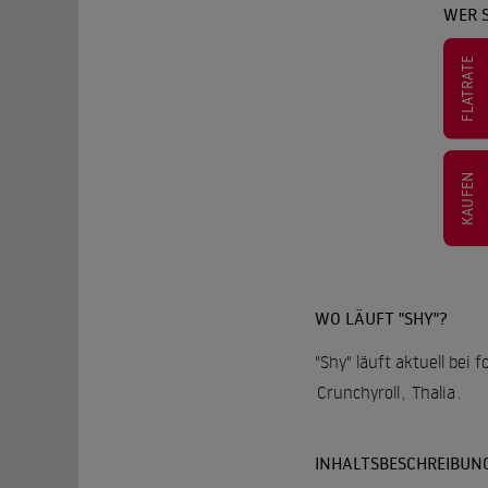
WER S
FLATRATE
KAUFEN
WO LÄUFT "SHY"?
"Shy" läuft aktuell bei
Crunchyroll
,
Thalia
.
INHALTSBESCHREIBUN