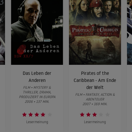
Das Leben der
Pirates of the
Anderen
Caribbean - Am Ende
der Welt
FILM • MYSTERY &
THRILLER, DRAMA,
FILM • FANTASY, ACTION &
PRODUZIERT IN EUROPA
ABENTEUER
2006 • 137 MIN.
2007 • 169 MIN.
Lesermeinung
Lesermeinung