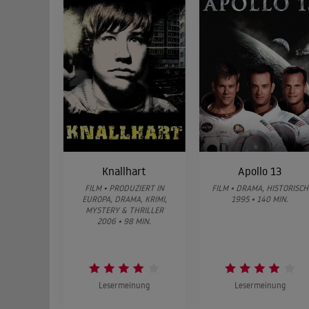
Knallhart
Apollo 13
FILM • PRODUZIERT IN
FILM • DRAMA, HISTORISCH
EUROPA, DRAMA, KRIMI,
1995 • 140 MIN.
MYSTERY & THRILLER
2006 • 98 MIN.
Lesermeinung
Lesermeinung