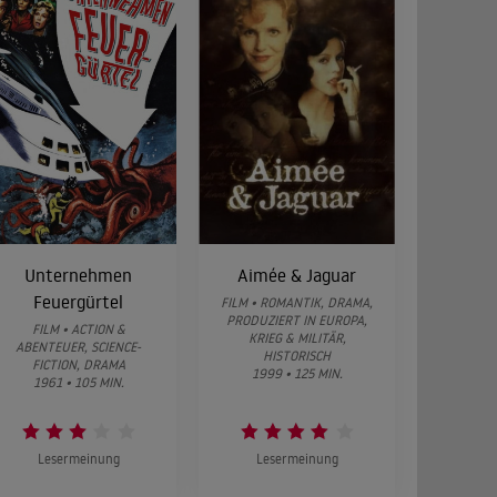
Unternehmen
Aimée & Jaguar
Feuergürtel
FILM • ROMANTIK, DRAMA,
PRODUZIERT IN EUROPA,
FILM • ACTION &
KRIEG & MILITÄR,
ABENTEUER, SCIENCE-
HISTORISCH
FICTION, DRAMA
1999 • 125 MIN.
1961 • 105 MIN.
Lesermeinung
Lesermeinung