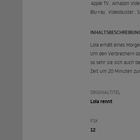
Apple TV
,
Amazon Vide
Blu-ray
,
Videobuster
,
S
INHALTSBESCHREIBUN
Lola erhält eines Morg
Um den Verbrechern das
so sehr sie sich auch b
Zeit um 20 Minuten zur
ORIGINALTITEL
Lola rennt
FSK
12