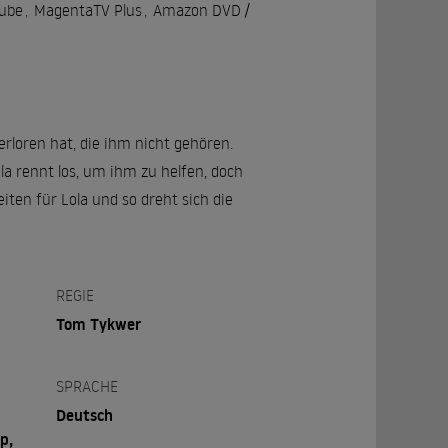
ube
,
MagentaTV Plus
,
Amazon DVD /
rloren hat, die ihm nicht gehören.
a rennt los, um ihm zu helfen, doch
iten für Lola und so dreht sich die
REGIE
Tom Tykwer
SPRACHE
Deutsch
p,