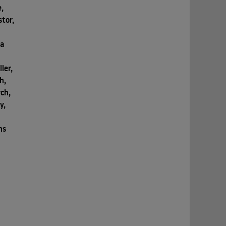
,
stor,
ia
ler,
h,
rch,
y,
ns