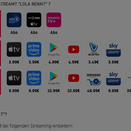
STREAMT "LOLA RENNT" ?
Abo
Abo
Abo
3.99€
3.99€
4.99€
4.99€
3.49€
3.99€
9.99€
9.99€
10.99€
10.99€
49.99€
9.99€
3
T"?
ell bei folgenden Streaming-Anbietern: