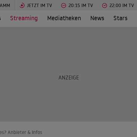
RAMM
JETZT IM TV
20:15 IM TV
22:00 IM TV
s
Streaming
Mediatheken
News
Stars
es? Anbieter & Infos