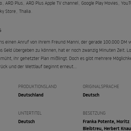
o
,
ARD Plus
,
ARD Plus Apple TV channel
,
Google Play Movies
,
YouT
ky Store
,
Thalia
.
G
ens einen Anruf von ihrem Freund Manni, der gerade 100.000 DM ve
 Geld übergeben zu können, hat er noch zwanzig Minuten Zeit. Lol
emüht, ihr gehetzter Plan mißlingt. Doch es gibt mehrere Möglichke
ück und der Wettlauf beginnt erneut...
PRODUKTIONSLAND
ORIGINALSPRACHE
Deutschland
Deutsch
UNTERTITEL
BESETZUNG
Deutsch
Franka Potente, Moritz
Bleibtreu, Herbert Knau