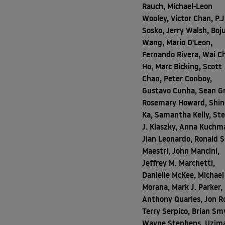
Rauch, Michael-Leon
Wooley, Victor Chan, P.J
Sosko, Jerry Walsh, Boj
Wang, Mario D'Leon,
Fernando Rivera, Wai C
Ho, Marc Bicking, Scott
Chan, Peter Conboy,
Gustavo Cunha, Sean G
Rosemary Howard, Shi
Ka, Samantha Kelly, St
J. Klaszky, Anna Kuchm
Jian Leonardo, Ronald S
Maestri, John Mancini,
Jeffrey M. Marchetti,
Danielle McKee, Michael
Morana, Mark J. Parker,
Anthony Quarles, Jon R
Terry Serpico, Brian Smy
Wayne Stephens, Uzim