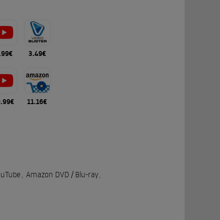
.99€
3.49€
0.99€
11.16€
ouTube
,
Amazon DVD / Blu-ray
,