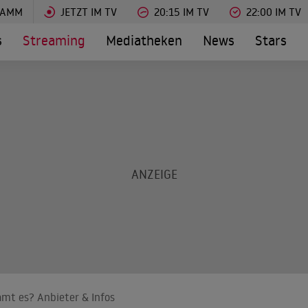
RAMM
JETZT IM TV
20:15 IM TV
22:00 IM TV
s
Streaming
Mediatheken
News
Stars
mt es? Anbieter & Infos