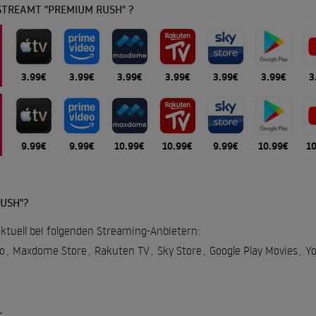
STREAMT "PREMIUM RUSH" ?
3.99€
3.99€
3.99€
3.99€
3.99€
3.99€
3
9.99€
9.99€
10.99€
10.99€
9.99€
10.99€
1
USH"?
ktuell bei folgenden Streaming-Anbietern:
o
,
Maxdome Store
,
Rakuten TV
,
Sky Store
,
Google Play Movies
,
Y