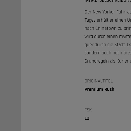
INHALTSBESCHREIBUN
Der New Yorker Fahrradk
Tages erhält er einen 
nach Chinatown zu brin
wird durch einen myster
quer durch die Stadt. D
sondern auch noch orts
Grundregeln als Kurier 
ORIGINALTITEL
Premium Rush
FSK
12