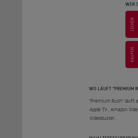
WER 
LEIHEN
KAUFEN
WO LÄUFT "PREMIUM R
"Premium Rush" läuft a
Apple TV
,
Amazon Vide
Videobuster
.