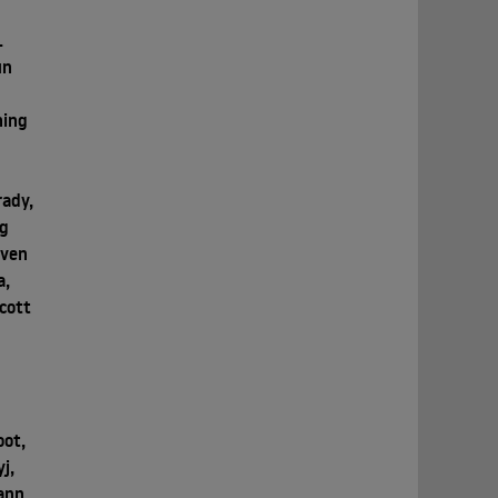
.
un
hing
rady,
ng
even
a,
cott
oot,
j,
ann,