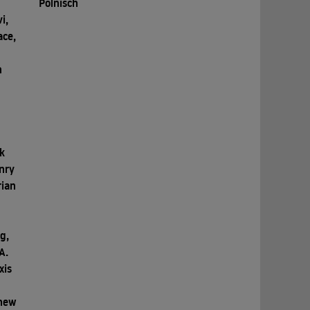
Polnisch
i,
ace,
n
,
k
nry
rian
g,
A.
xis
thew