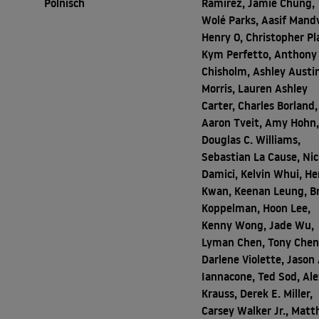
Polnisch
Ramirez, Jamie Chung,
Wolé Parks, Aasif Mandv
Henry O, Christopher Pl
Kym Perfetto, Anthony
Chisholm, Ashley Austi
Morris, Lauren Ashley
Carter, Charles Borland,
Aaron Tveit, Amy Hohn
Douglas C. Williams,
Sebastian La Cause, Nic
Damici, Kelvin Whui, He
Kwan, Keenan Leung, B
Koppelman, Hoon Lee,
Kenny Wong, Jade Wu,
Lyman Chen, Tony Chen
Darlene Violette, Jason 
Iannacone, Ted Sod, Ale
Krauss, Derek E. Miller,
Carsey Walker Jr., Mat