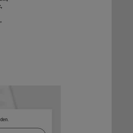
,
,
rden.