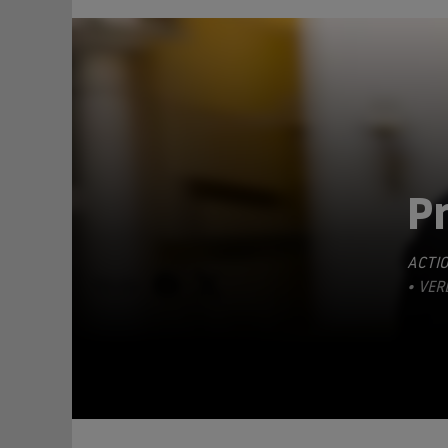
P
ACTI
TEILEN
• VER