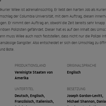
G
urier Wilee ist adrenalinsüchtig. Er liebt den harten Job als Kur
Umschlag der Columbia Universität, mit dem Auftrag, diesen inne
gen. Er nimmt den Auftrag an, obwohl die Zeit bereits sehr knapp
iösen Polizisten gefährdet. Dieser hat es auf den Inhalt des Ums
ann muss Wilee auch noch feststellen, dass nicht nur die Polizei 
ansässige Gangster. Also entscheidet er sich den Umschlag zu öff
und Bote.
PRODUKTIONSLAND
ORIGINALSPRACHE
Vereinigte Staaten von
Englisch
Amerika
UNTERTITEL
BESETZUNG
Deutsch, Englisch,
Joseph Gordon-Levitt,
Französisch, Italienisch,
Michael Shannon, Dania