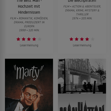
The Best Man -
Die Blechpiraten
Hochzeit mit
FILM • ACTION & ABENTEUER,
DRAMA, KRIMI, MYSTERY &
Hindernissen
THRILLER
FILM • ROMANTIK, KOMÖDIEN,
1974 • 105 MIN.
DRAMA, PRODUZIERT IN
EUROPA
1999 • 120 MIN.
Lesermeinung
Lesermeinung