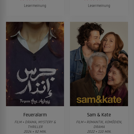
Lesermeinung
Lesermeinung
Feueralarm
Sam & Kate
FILM • DRAMA, MYSTERY &
FILM • ROMANTIK, KOMÖDIEN,
THRILLER
DRAMA
2024 • 92 MIN.
2022 • 110 MIN.