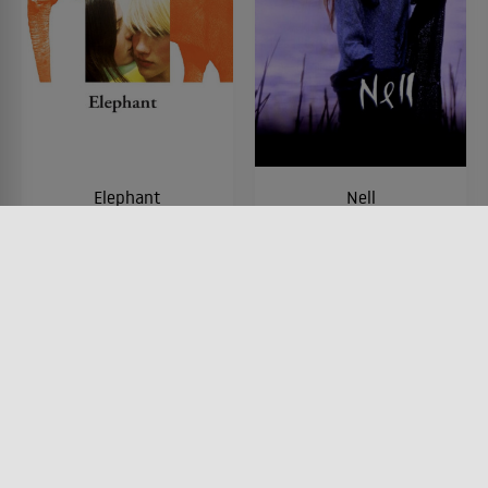
Elephant
Nell
FILM • DRAMA, KRIMI, MYSTERY
FILM • DRAMA, MYSTERY &
& THRILLER
THRILLER
2003 • 81 MIN.
1994 • 112 MIN.
Lesermeinung
Lesermeinung