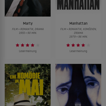
Marty
Manhattan
FILM • ROMANTIK, DRAMA
FILM • ROMANTIK, KOMÖDIEN,
1955 • 90 MIN.
DRAMA
1979 • 96 MIN.
Lesermeinung
Lesermeinung