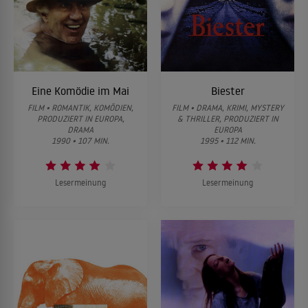
Eine Komödie im Mai
Biester
FILM • ROMANTIK, KOMÖDIEN,
FILM • DRAMA, KRIMI, MYSTERY
PRODUZIERT IN EUROPA,
& THRILLER, PRODUZIERT IN
DRAMA
EUROPA
1990 • 107 MIN.
1995 • 112 MIN.
Lesermeinung
Lesermeinung