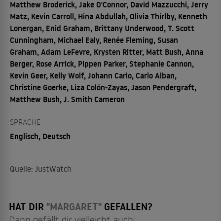
Matthew Broderick, Jake O'Connor, David Mazzucchi, Jerry
Matz, Kevin Carroll, Hina Abdullah, Olivia Thirlby, Kenneth
Lonergan, Enid Graham, Brittany Underwood, T. Scott
Cunningham, Michael Ealy, Renée Fleming, Susan
Graham, Adam LeFevre, Krysten Ritter, Matt Bush, Anna
Berger, Rose Arrick, Pippen Parker, Stephanie Cannon,
Kevin Geer, Kelly Wolf, Johann Carlo, Carlo Alban,
Christine Goerke, Liza Colón-Zayas, Jason Pendergraft,
Matthew Bush, J. Smith Cameron
SPRACHE
Englisch, Deutsch
Quelle: JustWatch
HAT DIR
"MARGARET"
GEFALLEN?
Dann gefällt dir vielleicht auch: