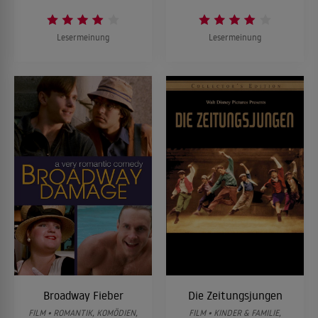
Lesermeinung
Lesermeinung
Broadway Fieber
Die Zeitungsjungen
FILM • ROMANTIK, KOMÖDIEN,
FILM • KINDER & FAMILIE,