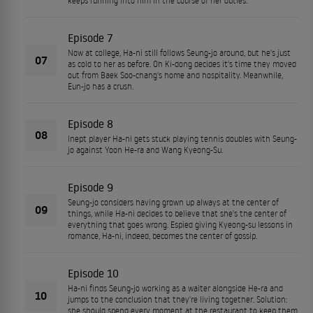
keeps running into him in the course of her duties.
Episode 7
Now at college, Ha-ni still follows Seung-jo around, but he's just
07
as cold to her as before. Oh Ki-dong decides it's time they moved
out from Baek Soo-chang's home and hospitality. Meanwhile,
Eun-jo has a crush.
Episode 8
08
Inept player Ha-ni gets stuck playing tennis doubles with Seung-
jo against Yoon He-ra and Wang Kyeong-Su.
Episode 9
Seung-jo considers having grown up always at the center of
09
things, while Ha-ni decides to believe that she's the center of
everything that goes wrong. Espied giving Kyeong-su lessons in
romance, Ha-ni, indeed, becomes the center of gossip.
Episode 10
Ha-ni finds Seung-jo working as a waiter alongside He-ra and
10
jumps to the conclusion that they're living together. Solution:
she should spend every moment at the restaurant to keep them