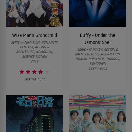
Wise Man’s Grandchild
Buffy - Under the
Demons' Spell
SERIE • ANIMATION, ROMANTIK,
FANTASY, ACTION &
SERIE • FANTASY, ACTION &
ABENTEUER, KOMÖDIEN,
ABENTEUER, SCIENCE-FICTION,
SCIENCE-FICTION
DRAMA, ROMANTIK, HORROR,
2019
KOMÖDIEN
1997 - 2002
Lesermeinung