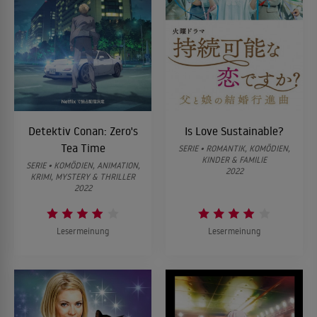
Detektiv Conan: Zero's
Is Love Sustainable?
Tea Time
SERIE • ROMANTIK, KOMÖDIEN,
KINDER & FAMILIE
SERIE • KOMÖDIEN, ANIMATION,
2022
KRIMI, MYSTERY & THRILLER
2022
Lesermeinung
Lesermeinung