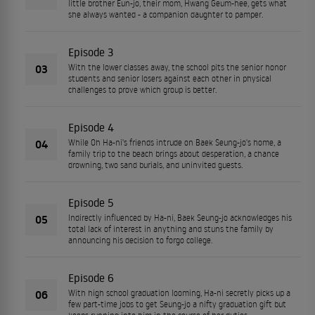
little brother Eun-jo, their mom, Hwang Geum-hee, gets what
she always wanted - a companion daughter to pamper.
Episode 3
03
With the lower classes away, the school pits the senior honor
students and senior losers against each other in physical
challenges to prove which group is better.
Episode 4
04
While Oh Ha-ni's friends intrude on Baek Seung-jo's home, a
family trip to the beach brings about desperation, a chance
drowning, two sand burials, and uninvited guests.
Episode 5
05
Indirectly influenced by Ha-ni, Baek Seung-jo acknowledges his
total lack of interest in anything and stuns the family by
announcing his decision to forgo college.
Episode 6
06
With high school graduation looming, Ha-ni secretly picks up a
few part-time jobs to get Seung-jo a nifty graduation gift but