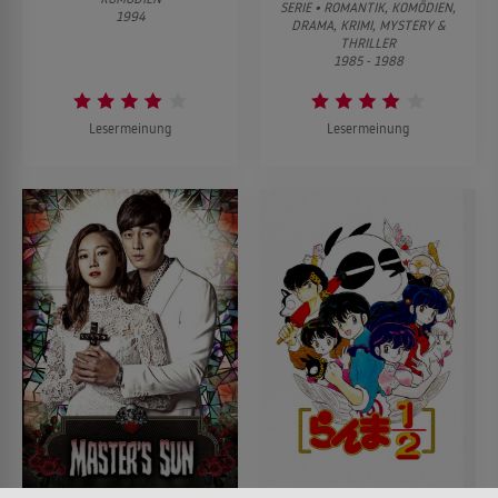
SERIE • ROMANTIK, KOMÖDIEN,
1994
DRAMA, KRIMI, MYSTERY &
THRILLER
1985 - 1988
Lesermeinung
Lesermeinung