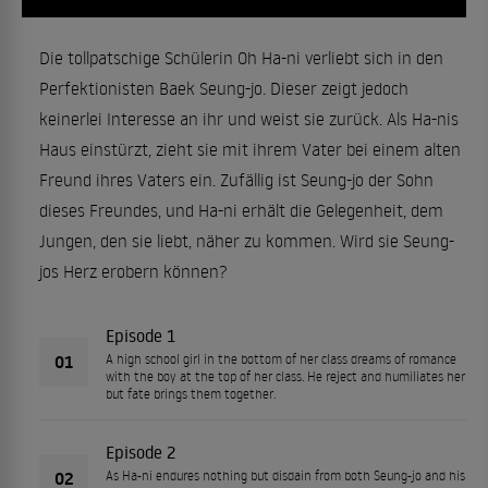
Die tollpatschige Schülerin Oh Ha-ni verliebt sich in den
Perfektionisten Baek Seung-jo. Dieser zeigt jedoch
keinerlei Interesse an ihr und weist sie zurück. Als Ha-nis
Haus einstürzt, zieht sie mit ihrem Vater bei einem alten
Freund ihres Vaters ein. Zufällig ist Seung-jo der Sohn
dieses Freundes, und Ha-ni erhält die Gelegenheit, dem
Jungen, den sie liebt, näher zu kommen. Wird sie Seung-
jos Herz erobern können?
Episode 1
01
A high school girl in the bottom of her class dreams of romance
with the boy at the top of her class. He reject and humiliates her
but fate brings them together.
Episode 2
02
As Ha-ni endures nothing but disdain from both Seung-jo and his