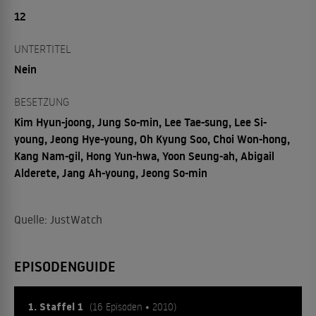
12
UNTERTITEL
Nein
BESETZUNG
Kim Hyun-joong, Jung So-min, Lee Tae-sung, Lee Si-
young, Jeong Hye-young, Oh Kyung Soo, Choi Won-hong,
Kang Nam-gil, Hong Yun-hwa, Yoon Seung-ah, Abigail
Alderete, Jang Ah-young, Jeong So-min
Quelle: JustWatch
EPISODENGUIDE
1. Staffel 1
(16 Episoden • 2010)