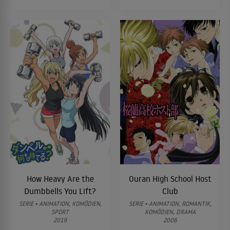
How Heavy Are the
Ouran High School Host
Dumbbells You Lift?
Club
SERIE • ANIMATION, KOMÖDIEN,
SERIE • ANIMATION, ROMANTIK,
SPORT
KOMÖDIEN, DRAMA
2019
2006