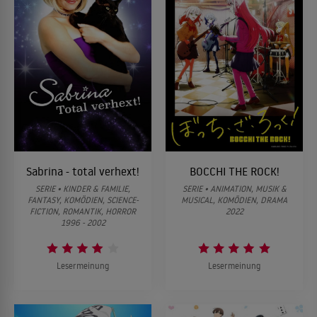
Sabrina - total verhext!
BOCCHI THE ROCK!
SERIE • KINDER & FAMILIE,
SERIE • ANIMATION, MUSIK &
FANTASY, KOMÖDIEN, SCIENCE-
MUSICAL, KOMÖDIEN, DRAMA
FICTION, ROMANTIK, HORROR
2022
1996 - 2002
Lesermeinung
Lesermeinung