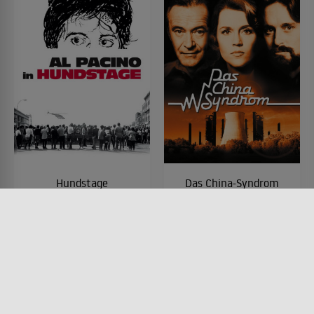
Hundstage
Das China-Syndrom
FILM • DRAMA, MYSTERY &
FILM • DRAMA, MYSTERY &
THRILLER, KRIMI
THRILLER
1975 • 125 MIN.
1979 • 122 MIN.
Lesermeinung
Lesermeinung