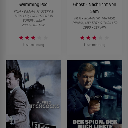
Swimming Pool
Ghost - Nachricht von
Sam
FILM • DRAMA, MYSTERY &
THRILLER, PRODUZIERT IN
FILM • ROMANTIK, FANTASY,
EUROPA, KRIMI
DRAMA, MYSTERY & THRILLER
2003 • 102 MIN.
1990 • 127 MIN.
Lesermeinung
Lesermeinung