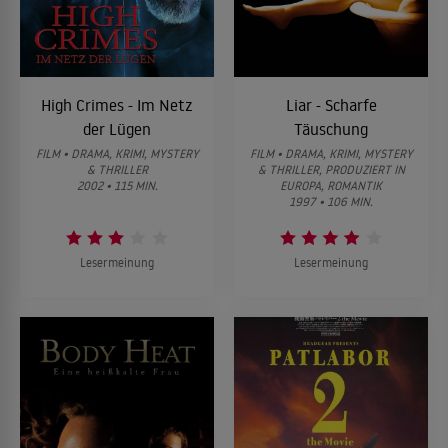
High Crimes - Im Netz
Liar - Scharfe
der Lügen
Täuschung
FILM • DRAMA, KRIMI, MYSTERY
FILM • DRAMA, KRIMI, MYSTERY
& THRILLER
& THRILLER, PRODUZIERT IN
2002 • 115 MIN.
EUROPA, ROMANTIK
1997 • 106 MIN.
Lesermeinung
Lesermeinung