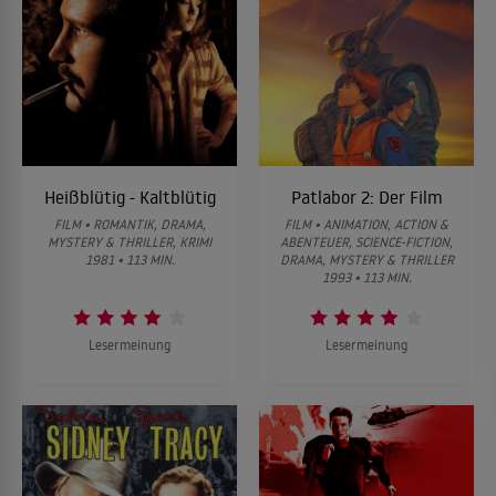
Heißblütig - Kaltblütig
Patlabor 2: Der Film
FILM • ROMANTIK, DRAMA,
FILM • ANIMATION, ACTION &
MYSTERY & THRILLER, KRIMI
ABENTEUER, SCIENCE-FICTION,
1981 • 113 MIN.
DRAMA, MYSTERY & THRILLER
1993 • 113 MIN.
Lesermeinung
Lesermeinung