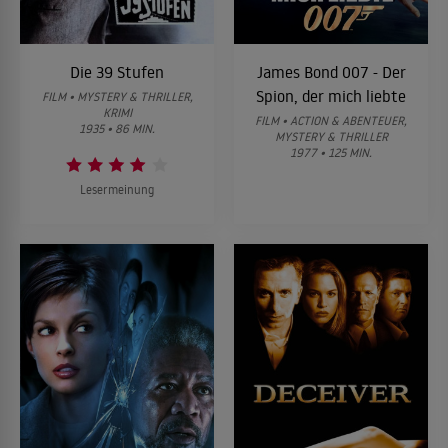
Die 39 Stufen
James Bond 007 - Der
Spion, der mich liebte
FILM • MYSTERY & THRILLER,
KRIMI
FILM • ACTION & ABENTEUER,
1935 • 86 MIN.
MYSTERY & THRILLER
1977 • 125 MIN.
Lesermeinung