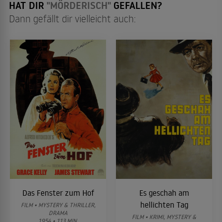
HAT DIR
"MÖRDERISCH"
GEFALLEN?
Dann gefällt dir vielleicht auch:
Das Fenster zum Hof
Es geschah am
hellichten Tag
FILM • MYSTERY & THRILLER,
DRAMA
FILM • KRIMI, MYSTERY &
1954 • 113 MIN.