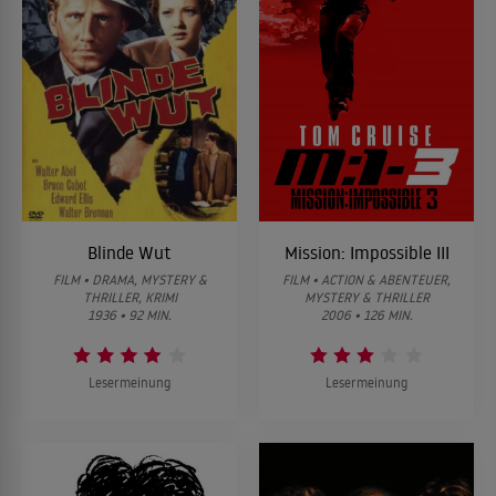
Blinde Wut
Mission: Impossible III
FILM • DRAMA, MYSTERY &
FILM • ACTION & ABENTEUER,
THRILLER, KRIMI
MYSTERY & THRILLER
1936 • 92 MIN.
2006 • 126 MIN.
Lesermeinung
Lesermeinung