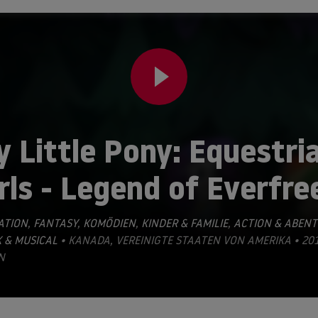
 Little Pony: Equestri
rls - Legend of Everfre
ATION
,
FANTASY
,
KOMÖDIEN
,
KINDER & FAMILIE
,
ACTION & ABENT
 & MUSICAL
• KANADA, VEREINIGTE STAATEN VON AMERIKA • 201
N