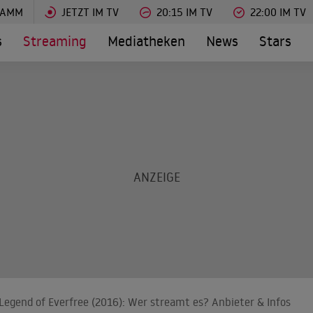
RAMM
JETZT IM TV
20:15 IM TV
22:00 IM TV
s
Streaming
Mediatheken
News
Stars
- Legend of Everfree (2016): Wer streamt es? Anbieter & Infos