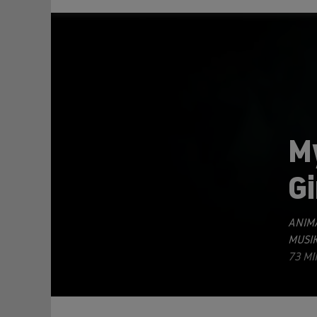
My
Gi
TEILEN
ANIM
MUSIK
73 MI