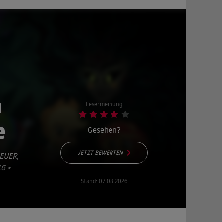
a
Lesermeinung
e
Gesehen?
JETZT BEWERTEN
EUER
,
6 •
Stand:
07.08.2026