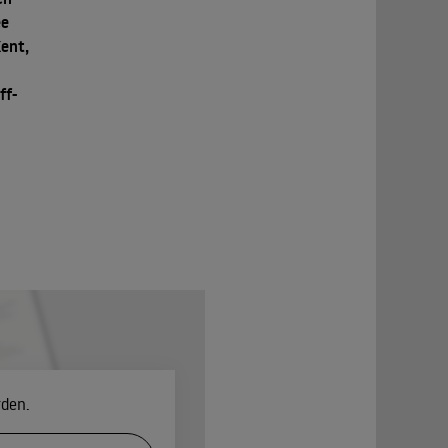
ee
ent,
ff-
rden.