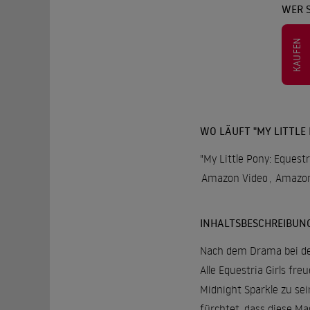
WER S
KAUFEN
WO LÄUFT "MY LITTLE 
"My Little Pony: Equestr
Amazon Video
,
Amazon
INHALTSBESCHREIBUN
Nach dem Drama bei de
Alle Equestria Girls fr
Midnight Sparkle zu sei
fürchtet, dass diese M