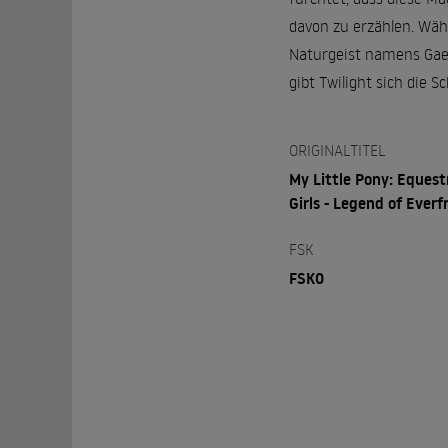
davon zu erzählen. Wäh
Naturgeist namens Gaea 
gibt Twilight sich die S
ORIGINALTITEL
My Little Pony: Equest
Girls - Legend of Everf
FSK
FSK0