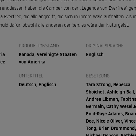
renddessen haben die Camper von der „Legende von Everfree“ gehö
Everfree, die alle angreift, die sich in ihrem Wald aufhalten. Al
chuld dafür, obwohl alle anderen denken, es wäre der Naturgeist.
PRODUKTIONSLAND
ORIGINALSPRACHE
ria
Kanada, Vereinigte Staaten
Englisch
ree
von Amerika
UNTERTITEL
BESETZUNG
Deutsch, Englisch
Tara Strong, Rebecca
Shoichet, Ashleigh Ball,
Andrea Libman, Tabitha
Germain, Cathy Weselu
Enid-Raye Adams, Bria
Doe, Nicole Oliver, Vinc
Tong, Brian Drummond
Michael Dobson, Kathle