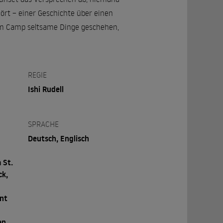
rt – einer Geschichte über einen
s im Camp seltsame Dinge geschehen,
REGIE
Ishi Rudell
SPRACHE
Deutsch, Englisch
 St.
ck,
n
ent
,
en