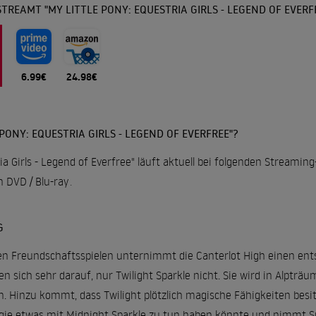
TREAMT "MY LITTLE PONY: EQUESTRIA GIRLS - LEGEND OF EVERF
6.99€
24.98€
PONY: EQUESTRIA GIRLS - LEGEND OF EVERFREE"?
ia Girls - Legend of Everfree" läuft aktuell bei folgenden Streamin
 DVD / Blu-ray
.
G
n Freundschaftsspielen unternimmt die Canterlot High einen en
euen sich sehr darauf, nur Twilight Sparkle nicht. Sie wird in Alpt
n. Hinzu kommt, dass Twilight plötzlich magische Fähigkeiten besitz
agie etwas mit Midnight Sparkle zu tun haben könnte und nimmt 