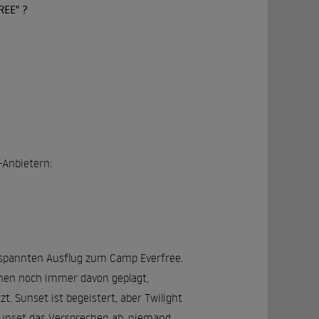
REE" ?
g-Anbietern:
tspannten Ausflug zum Camp Everfree.
räumen noch immer davon geplagt,
t. Sunset ist begeistert, aber Twilight
Sunset das Versprechen ab, niemand