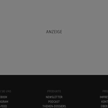
 SIE UNS
PRODUKTE
PRI
EBOOK
NEWSLETTER
IMPRE
TAGRAM
PODCAST
KONT
-FEED
THEMEN-DOSSIERS
ÜBER