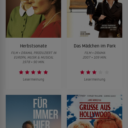
Herbstsonate
Das Mädchen im Park
FILM • DRAMA, PRODUZIERT IN
FILM • DRAMA
EUROPA, MUSIK & MUSICAL
2007 • 109 MIN.
1978 • 90 MIN.
Lesermeinung
Lesermeinung