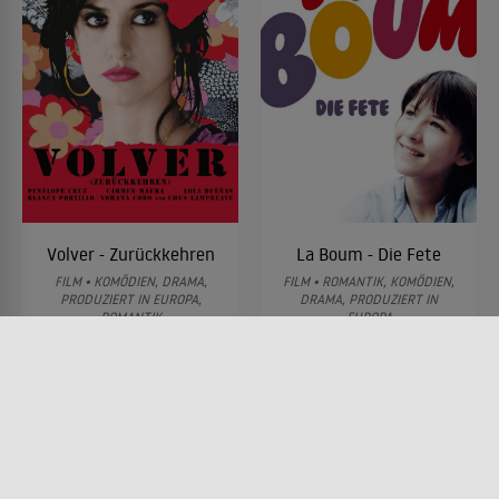
Volver - Zurückkehren
La Boum - Die Fete
FILM • KOMÖDIEN, DRAMA,
FILM • ROMANTIK, KOMÖDIEN,
PRODUZIERT IN EUROPA,
DRAMA, PRODUZIERT IN
ROMANTIK
EUROPA
2006 • 121 MIN.
1980 • 110 MIN.
Lesermeinung
Lesermeinung