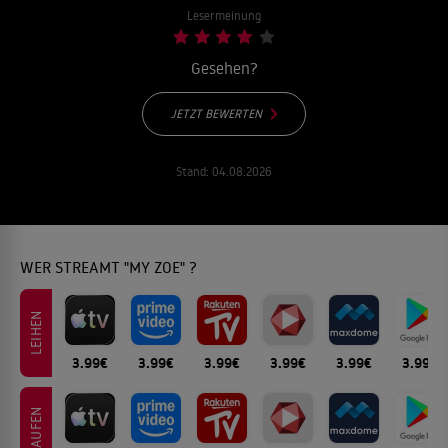
Lesermeinung
Gesehen?
JETZT BEWERTEN
Stand:
04.08.2026
WER STREAMT "MY ZOE" ?
LEIHEN
3.99€
3.99€
3.99€
3.99€
3.99€
3.99€
KAUFEN