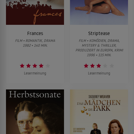
Frances
Striptease
FILM • ROMANTIK, DRAMA
FILM • KOMÖDIEN, DRAMA,
1982 • 140 MIN.
MYSTERY & THRILLER,
PRODUZIERT IN EUROPA, KRIMI
1996 • 115 MIN.
Lesermeinung
Lesermeinung