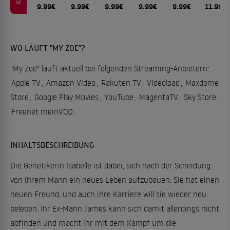
9.99€
9.99€
9.99€
9.99€
9.99€
11.99€
WO LÄUFT "MY ZOE"?
"My Zoe" läuft aktuell bei folgenden Streaming-Anbietern:
Apple TV
,
Amazon Video
,
Rakuten TV
,
Videoload
,
Maxdome
Store
,
Google Play Movies
,
YouTube
,
MagentaTV
,
Sky Store
,
Freenet meinVOD
.
INHALTSBESCHREIBUNG
Die Genetikerin Isabelle ist dabei, sich nach der Scheidung
von ihrem Mann ein neues Leben aufzubauen. Sie hat einen
neuen Freund, und auch ihre Karriere will sie wieder neu
beleben. Ihr Ex-Mann James kann sich damit allerdings nicht
abfinden und macht ihr mit dem Kampf um die