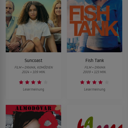
Suncoast
Fish Tank
FILM • DRAMA, KOMÖDIEN
FILM • DRAMA
2024 • 109 MIN.
2009 • 123 MIN.
Lesermeinung
Lesermeinung