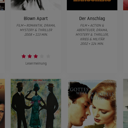
Blown Apart
Der Anschlag
t
FILM • ROMANTIK, DRAMA,
FILM • ACTION &
MYSTERY & THRILLER
ABENTEUER, DRAMA,
2008 • 113 MIN.
MYSTERY & THRILLER,
KRIEG & MILITÄR
2002 • 124 MIN.
Lesermeinung