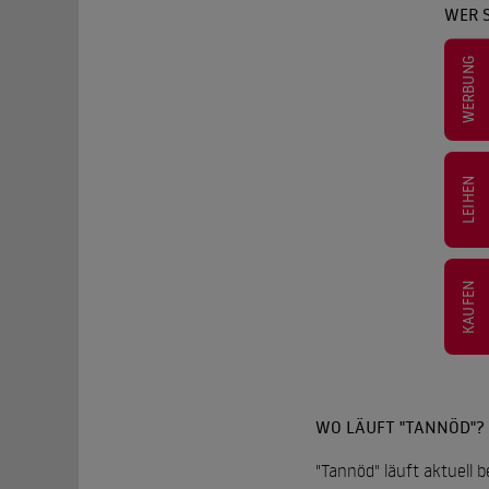
WER 
WERBUNG
LEIHEN
KAUFEN
WO LÄUFT "TANNÖD"?
"Tannöd" läuft aktuell 