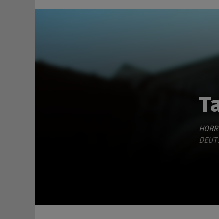
T
HORR
TEILEN
DEUTS