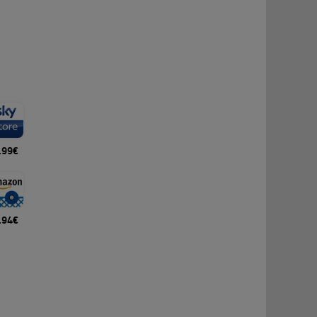
.99€
.94€