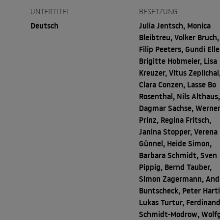
UNTERTITEL
BESETZUNG
Deutsch
Julia Jentsch, Monica
Bleibtreu, Volker Bruch,
Filip Peeters, Gundi Elle
Brigitte Hobmeier, Lisa
Kreuzer, Vitus Zeplichal
Clara Conzen, Lasse Bo
Rosenthal, Nils Althaus
Dagmar Sachse, Werne
Prinz, Regina Fritsch,
Janina Stopper, Verena
Günnel, Heide Simon,
Barbara Schmidt, Sven
Pippig, Bernd Tauber,
Simon Zagermann, And
Buntscheck, Peter Hart
Lukas Turtur, Ferdinan
Schmidt-Modrow, Wolf