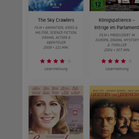
The Sky Crawlers
Königspatience –
Intrige im Parlamen
FILM • ANIMATION, KRIEG &
MILITÄR, SCIENCE-FICTION,
FILM • PRODUZIERT IN
DRAMA, ACTION &
EUROPA, DRAMA, MYSTERY
ABENTEUER
& THRILLER
2008 • 121 MIN.
2004 • 107 MIN.
Lesermeinung
Lesermeinung