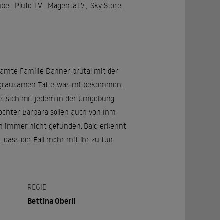
ube
,
Pluto TV
,
MagentaTV
,
Sky Store
,
samte Familie Danner brutal mit der
er grausamen Tat etwas mitbekommen.
 es sich mit jedem in der Umgebung
ochter Barbara sollen auch von ihm
och immer nicht gefunden. Bald erkennt
 dass der Fall mehr mit ihr zu tun
REGIE
Bettina Oberli