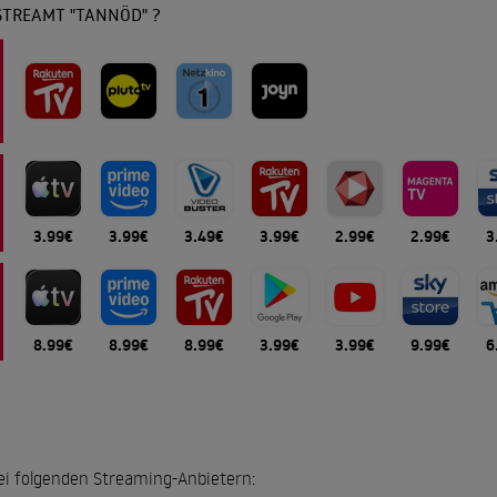
STREAMT "TANNÖD" ?
3.99€
3.99€
3.49€
3.99€
2.99€
2.99€
3
8.99€
8.99€
8.99€
3.99€
3.99€
9.99€
6
bei folgenden Streaming-Anbietern: