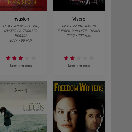
Invasion
Vivere
FILM • SCIENCE-FICTION,
FILM • PRODUZIERT IN
MYSTERY & THRILLER,
EUROPA, ROMANTIK, DRAMA
HORROR
2007 • 102 MIN.
2007 • 99 MIN.
Lesermeinung
Lesermeinung