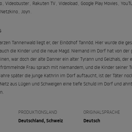
o
,
Videobuster
,
Rakuten TV
,
Videoload
,
Google Play Movies
,
YouT
Netzkino
,
Joyn
.
G
rzen Tannenwald liegt er, der Einödhof Tannöd. Hier wurde die ge
, auch die Kinder und die neue Magd. Niemand im Dorf hat von d
inen, war doch der alte Danner ein alter Tyrann und Geizhals, der
e frömmelnde Frau sprach mit niemandem, und die Kinder seiner T
Jahre später die junge Kathrin im Dorf auftaucht, ist der Täter n
Netz aus Lügen und Schweigen eine tiefe Schuld im Dorf und ahnt,
n.
PRODUKTIONSLAND
ORIGINALSPRACHE
Deutschland, Schweiz
Deutsch