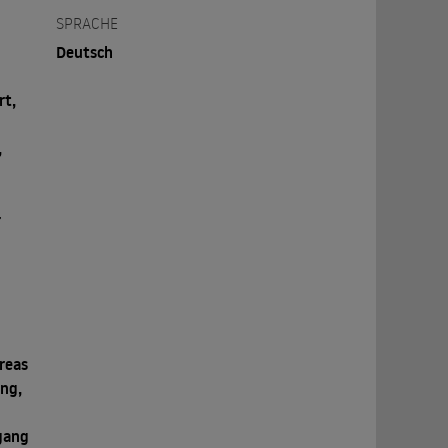
SPRACHE
Deutsch
rt,
,
,
r
reas
ing,
d
gang