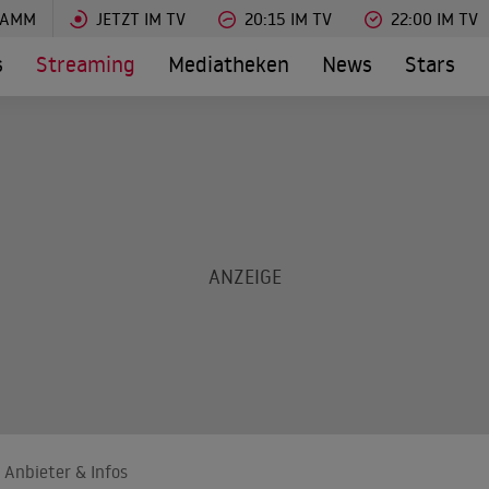
RAMM
JETZT IM TV
20:15 IM TV
22:00 IM TV
s
Streaming
Mediatheken
News
Stars
 Anbieter & Infos