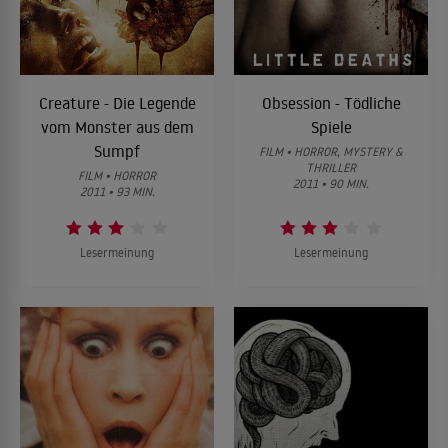
Creature - Die Legende
Obsession - Tödliche
vom Monster aus dem
Spiele
Sumpf
FILM • HORROR, MYSTERY &
THRILLER
FILM • HORROR
2011 • 90 MIN.
2011 • 93 MIN.
Lesermeinung
Lesermeinung