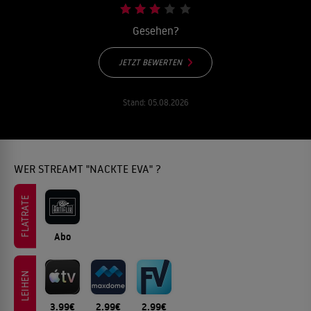
Gesehen?
JETZT BEWERTEN
Stand:
05.08.2026
WER STREAMT "NACKTE EVA" ?
FLATRATE
Abo
LEIHEN
3.99€
2.99€
2.99€