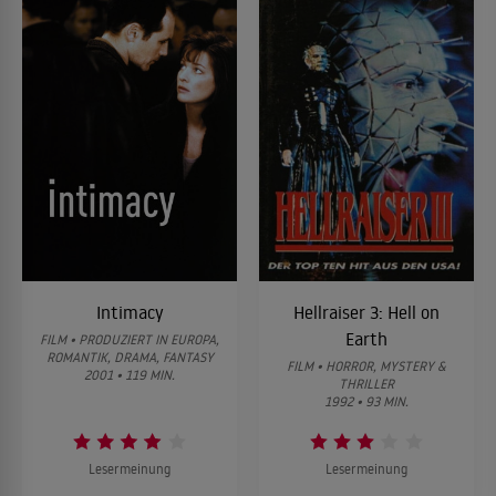
Intimacy
Hellraiser 3: Hell on
Earth
FILM • PRODUZIERT IN EUROPA,
ROMANTIK, DRAMA, FANTASY
FILM • HORROR, MYSTERY &
2001 • 119 MIN.
THRILLER
1992 • 93 MIN.
Lesermeinung
Lesermeinung