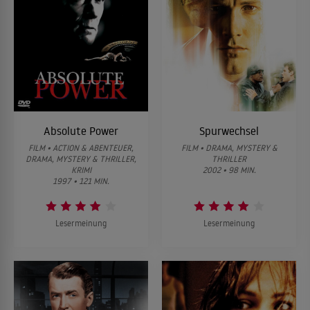
Absolute Power
Spurwechsel
FILM • ACTION & ABENTEUER,
FILM • DRAMA, MYSTERY &
DRAMA, MYSTERY & THRILLER,
THRILLER
KRIMI
2002 • 98 MIN.
1997 • 121 MIN.
Lesermeinung
Lesermeinung