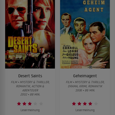
Desert Saints
Geheimagent
FILM • MYSTERY & THRILLER,
FILM • MYSTERY & THRILLER,
ROMANTIK, ACTION &
DRAMA, KRIMI, ROMANTIK
ABENTEUER
1936 • 86 MIN.
2002 • 88 MIN.
Lesermeinung
Lesermeinung