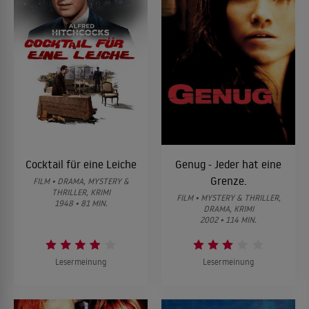
Cocktail für eine Leiche
Genug - Jeder hat eine
Grenze.
FILM • DRAMA, MYSTERY &
THRILLER, KRIMI
FILM • MYSTERY & THRILLER,
1948 • 81 MIN.
DRAMA, KRIMI
2002 • 114 MIN.
Lesermeinung
Lesermeinung