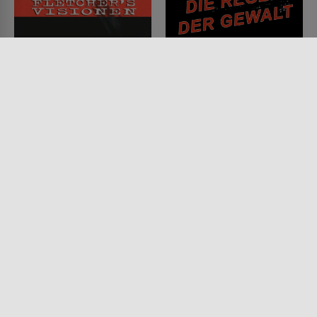
Fletcher's Visionen
Die Regeln der Gewalt
FILM • DRAMA, MYSTERY &
FILM • KRIMI, MYSTERY &
THRILLER, ACTION &
THRILLER, DRAMA,
ABENTEUER, KRIMI
PRODUZIERT IN EUROPA
1997 • 130 MIN.
2007 • 99 MIN.
Lesermeinung
Lesermeinung