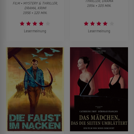
THRILLER, DRAMA
FILM • MYSTERY & THRILLER,
1954 • 105 MIN.
DRAMA, KRIMI
1956 • 120 MIN.
Lesermeinung
Lesermeinung