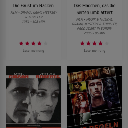
Die Faust im Nacken
Das Mädchen, das die
Seiten umblättert
FILM • DRAMA, KRIMI, MYSTERY
& THRILLER
FILM • MUSIK & MUSICAL,
1954 • 108 MIN.
DRAMA, MYSTERY & THRILLER,
PRODUZIERT IN EUROPA
2006 • 85 MIN.
Lesermeinung
Lesermeinung