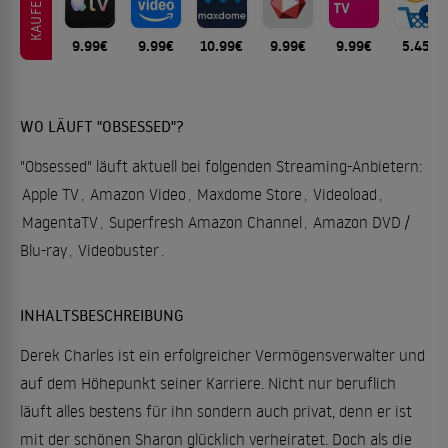
KAUFEN
9.99€
9.99€
10.99€
9.99€
9.99€
5.45€
WO LÄUFT "OBSESSED"?
"Obsessed" läuft aktuell bei folgenden Streaming-Anbietern:
Apple TV
,
Amazon Video
,
Maxdome Store
,
Videoload
,
MagentaTV
,
Superfresh Amazon Channel
,
Amazon DVD /
Blu-ray
,
Videobuster
.
INHALTSBESCHREIBUNG
Derek Charles ist ein erfolgreicher Vermögensverwalter und
auf dem Höhepunkt seiner Karriere. Nicht nur beruflich
läuft alles bestens für ihn sondern auch privat, denn er ist
mit der schönen Sharon glücklich verheiratet. Doch als die