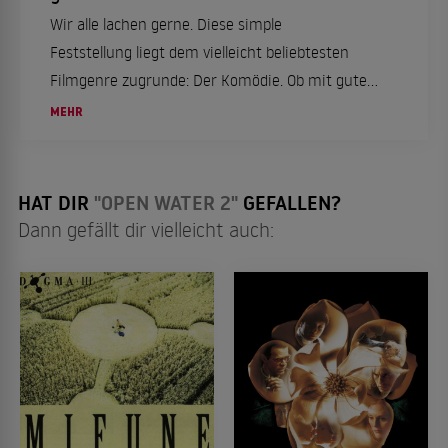
Wir alle lachen gerne. Diese simple
Feststellung liegt dem vielleicht beliebtesten
Filmgenre zugrunde: Der Komödie. Ob mit guter
oder schlechter Laune, ob alleine oder mit
MEHR
Freunden: Comedy geht immer. Deshalb finden
Sie in dieser Li...
HAT DIR
"OPEN WATER 2"
GEFALLEN?
Dann gefällt dir vielleicht auch: