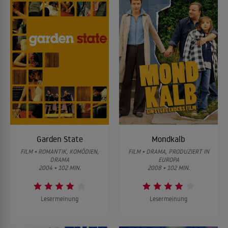
Garden State
Mondkalb
FILM • ROMANTIK, KOMÖDIEN,
FILM • DRAMA, PRODUZIERT IN
DRAMA
EUROPA
2004 • 102 MIN.
2008 • 102 MIN.
Lesermeinung
Lesermeinung