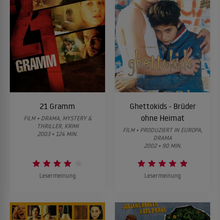
21 Gramm
Ghettokids - Brüder
ohne Heimat
FILM • DRAMA, MYSTERY &
THRILLER, KRIMI
FILM • PRODUZIERT IN EUROPA,
2003 • 124 MIN.
DRAMA
2002 • 90 MIN.
Lesermeinung
Lesermeinung