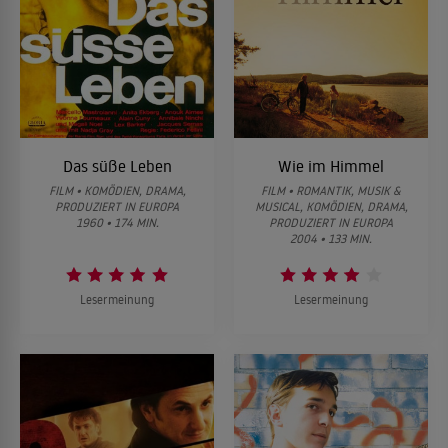
Das süße Leben
Wie im Himmel
FILM • KOMÖDIEN, DRAMA,
FILM • ROMANTIK, MUSIK &
PRODUZIERT IN EUROPA
MUSICAL, KOMÖDIEN, DRAMA,
1960 • 174 MIN.
PRODUZIERT IN EUROPA
2004 • 133 MIN.
Lesermeinung
Lesermeinung