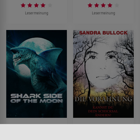
Lesermeinung
Lesermeinung
Shark Side of the Moon
Die Vorahnung
FILM • ACTION & ABENTEUER,
FILM • DRAMA, FANTASY,
SCIENCE-FICTION, HORROR,
MYSTERY & THRILLER