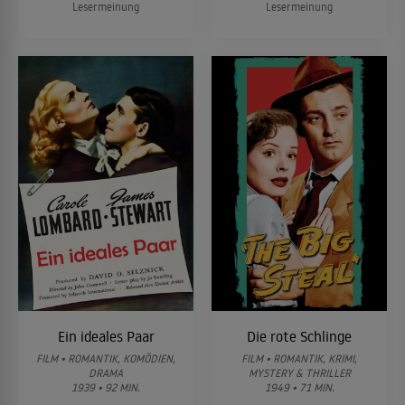
Lesermeinung
Lesermeinung
Ein ideales Paar
Die rote Schlinge
FILM • ROMANTIK, KOMÖDIEN,
FILM • ROMANTIK, KRIMI,
DRAMA
MYSTERY & THRILLER
1939 • 92 MIN.
1949 • 71 MIN.