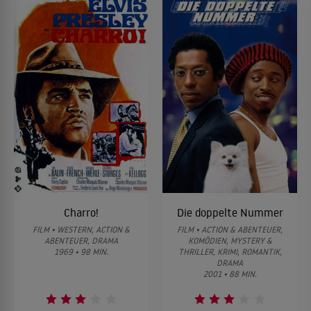
Charro!
Die doppelte Nummer
FILM • WESTERN, ACTION &
FILM • ACTION & ABENTEUER,
ABENTEUER, DRAMA
KOMÖDIEN, MYSTERY &
1969 • 98 MIN.
THRILLER, KRIMI, ROMANTIK,
DRAMA
2001 • 88 MIN.