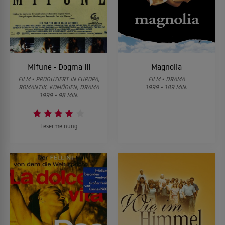
Mifune - Dogma III
Magnolia
FILM • PRODUZIERT IN EUROPA,
FILM • DRAMA
ROMANTIK, KOMÖDIEN, DRAMA
1999 • 189 MIN.
1999 • 98 MIN.
Lesermeinung