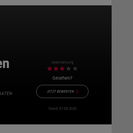
en
Lesermeinung
Gesehen?
JETZT BEWERTEN
AATEN
Stand:
07.08.2026