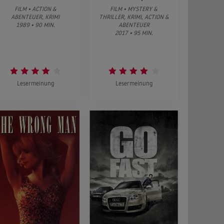
FILM • ACTION &
FILM • MYSTERY &
ABENTEUER, KRIMI
THRILLER, KRIMI, ACTION &
1989 • 90 MIN.
ABENTEUER
2017 • 95 MIN.
Lesermeinung
Lesermeinung