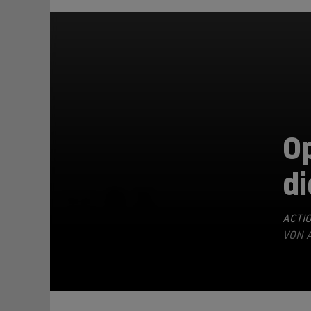
O
di
TEILEN
ACTI
VON A