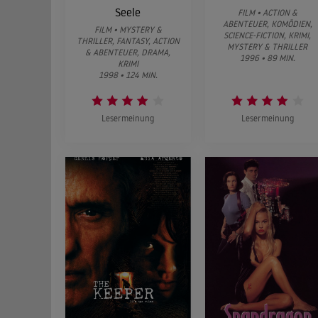
Seele
FILM • ACTION &
ABENTEUER, KOMÖDIEN,
FILM • MYSTERY &
SCIENCE-FICTION, KRIMI,
THRILLER, FANTASY, ACTION
MYSTERY & THRILLER
& ABENTEUER, DRAMA,
1996 • 89 MIN.
KRIMI
1998 • 124 MIN.
Lesermeinung
Lesermeinung