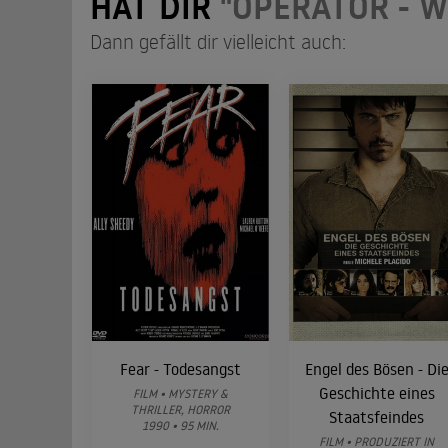
HAT DIR
"OPERATOR - W
Dann gefällt dir vielleicht auch:
Fear - Todesangst
Engel des Bösen - Di
Geschichte eines
FILM • MYSTERY &
THRILLER, HORROR
Staatsfeindes
1990 • 95 MIN.
FILM • PRODUZIERT IN