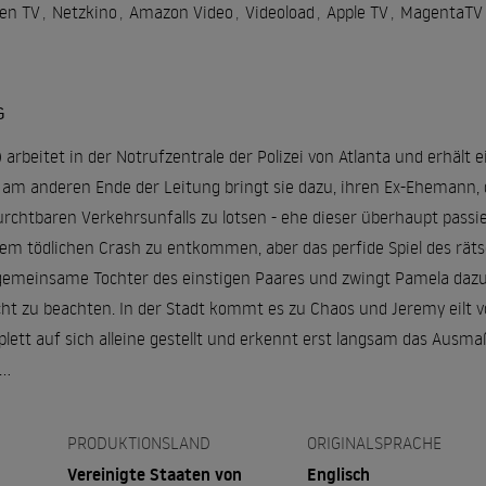
en TV
,
Netzkino
,
Amazon Video
,
Videoload
,
Apple TV
,
MagentaTV
G
arbeitet in der Notrufzentrale der Polizei von Atlanta und erhält
am anderen Ende der Leitung bringt sie dazu, ihren Ex-Ehemann, 
rchtbaren Verkehrsunfalls zu lotsen - ehe dieser überhaupt passi
em tödlichen Crash zu entkommen, aber das perfide Spiel des räts
e gemeinsame Tochter des einstigen Paares und zwingt Pamela dazu,
ht zu beachten. In der Stadt kommt es zu Chaos und Jeremy eilt
lett auf sich alleine gestellt und erkennt erst langsam das Ausma
t…
PRODUKTIONSLAND
ORIGINALSPRACHE
Vereinigte Staaten von
Englisch