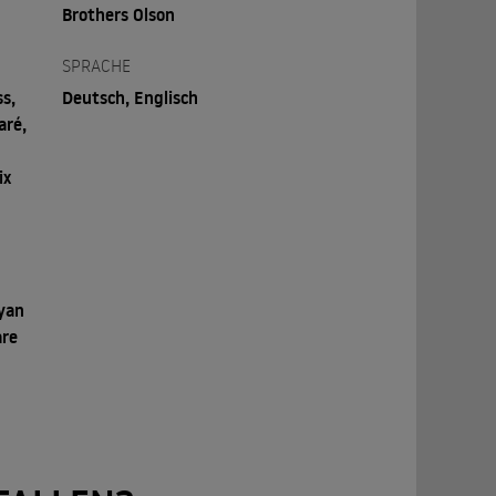
Brothers Olson
SPRACHE
s,
Deutsch, Englisch
aré,
ix
Ryan
are