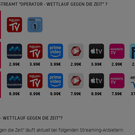
TREAMT "OPERATOR - WETTLAUF GEGEN DIE ZEIT" ?
2.99€
3.99€
3.99€
2.99€
3.99€
2.99€
2
6.99€
8.99€
9.99€
7.99€
9.99€
7.99€
3
- WETTLAUF GEGEN DIE ZEIT"?
gen die Zeit" läuft aktuell bei folgenden Streaming-Anbietern: