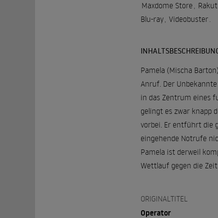
Maxdome Store
,
Rakut
Blu-ray
,
Videobuster
.
INHALTSBESCHREIBUN
Pamela (Mischa Barton) 
Anruf. Der Unbekannte 
in das Zentrum eines fu
gelingt es zwar knapp d
vorbei. Er entführt di
eingehende Notrufe nic
Pamela ist derweil komp
Wettlauf gegen die Zei
ORIGINALTITEL
Operator