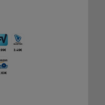
.99€
3.49€
7.63€