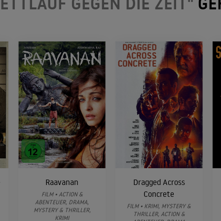
ETTLAUF GEGEN DIE ZEIT"
GE
e
Raavanan
Dragged Across
Concrete
FILM • ACTION &
ABENTEUER, DRAMA,
FILM • KRIMI, MYSTERY &
MYSTERY & THRILLER,
THRILLER, ACTION &
KRIMI