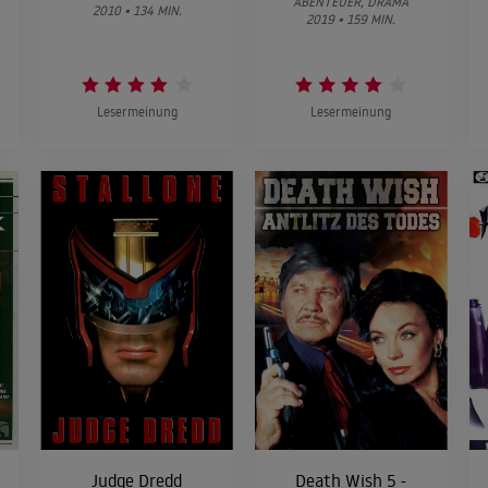
ABENTEUER, DRAMA
2010 • 134 MIN.
2019 • 159 MIN.
Lesermeinung
Lesermeinung
Judge Dredd
Death Wish 5 -