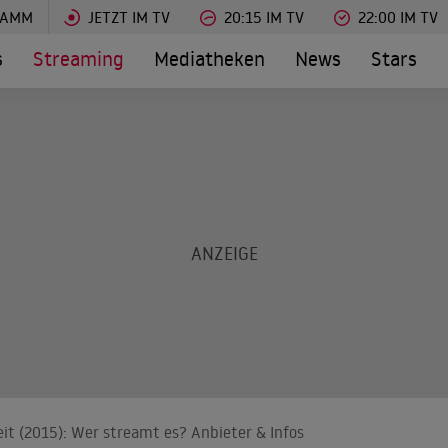
RAMM
JETZT IM TV
20:15 IM TV
22:00 IM TV
s
Streaming
Mediatheken
News
Stars
eit (2015): Wer streamt es? Anbieter & Infos