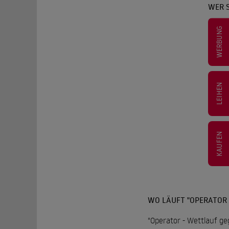
WER S
WERBUNG
LEIHEN
KAUFEN
WO LÄUFT "OPERATOR 
"Operator - Wettlauf ge