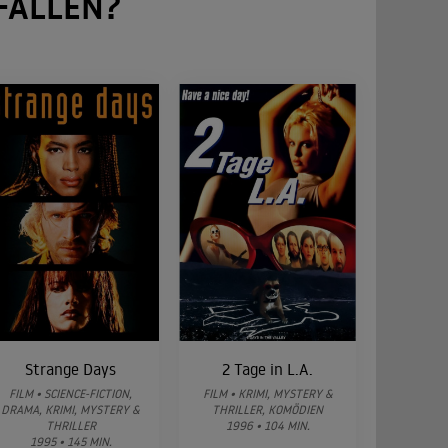
FALLEN?
Strange Days
2 Tage in L.A.
FILM • SCIENCE-FICTION,
FILM • KRIMI, MYSTERY &
DRAMA, KRIMI, MYSTERY &
THRILLER, KOMÖDIEN
THRILLER
1996 • 104 MIN.
1995 • 145 MIN.