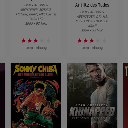
Antlitz des Todes
FILM • ACTION &
ABENTEUER, SCIENCE-
FILM • ACTION &
FICTION, KRIMI, MYSTERY &
ABENTEUER, DRAMA,
THRILLER
MYSTERY & THRILLER,
1995 • 92 MIN.
KRIMI
1994 • 95 MIN.
Lesermeinung
Lesermeinung