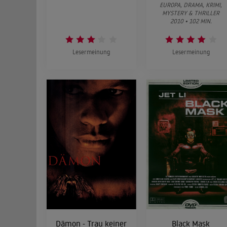
EUROPA, DRAMA, KRIMI,
MYSTERY & THRILLER
2010 • 102 MIN.
Lesermeinung
Lesermeinung
Dämon - Trau keiner
Black Mask