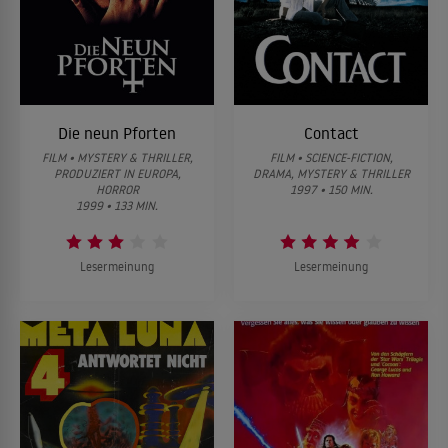
Die neun Pforten
Contact
FILM • MYSTERY & THRILLER,
FILM • SCIENCE-FICTION,
PRODUZIERT IN EUROPA,
DRAMA, MYSTERY & THRILLER
HORROR
1997 • 150 MIN.
1999 • 133 MIN.
Lesermeinung
Lesermeinung