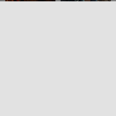
Spider-Man 2
A-X-L - Mein bester
Freund 2.0
FILM • ACTION & ABENTEUER,
SCIENCE-FICTION
FILM • KINDER & FAMILIE,
2004 • 127 MIN.
ACTION & ABENTEUER,
SCIENCE-FICTION, DRAMA,
MYSTERY & THRILLER, SPORT
2018 • 98 MIN.
Lesermeinung
Lesermeinung