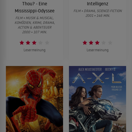
Thou? - Eine
Intelligenz
Mississippi-Odyssee
FILM • DRAMA, SCIENCE-FICTION
2001 • 146 MIN.
FILM • MUSIK & MUSICAL,
KOMÖDIEN, KRIMI, DRAMA,
ACTION & ABENTEUER
2000 • 107 MIN.
Lesermeinung
Lesermeinung