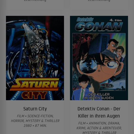
Saturn City
Detektiv Conan - Der
Killer in ihren Augen
FILM • SCIENCE-FICTION,
HORROR, MYSTERY & THRILLER
FILM • ANIMATION, DRAMA,
1980 • 87 MIN.
KRIMI, ACTION & ABENTEUER,
MYSTERY & THRILLER