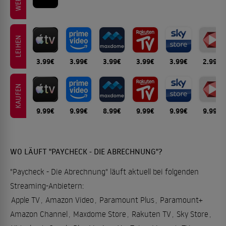
LEIHEN
3.99€
3.99€
3.99€
3.99€
3.99€
2.99€
KAUFEN
9.99€
9.99€
8.99€
9.99€
9.99€
9.99€
WO LÄUFT "PAYCHECK - DIE ABRECHNUNG"?
"Paycheck - Die Abrechnung" läuft aktuell bei folgenden
Streaming-Anbietern:
Apple TV
,
Amazon Video
,
Paramount Plus
,
Paramount+
Amazon Channel
,
Maxdome Store
,
Rakuten TV
,
Sky Store
,