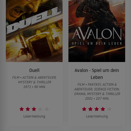
Duell
Avalon - Spiel um dein
Leben
FILM • ACTION & ABENTEUER,
MYSTERY & THRILLER
FILM • FANTASY, ACTION &
1971 • 90 MIN.
ABENTEUER, SCIENCE-FICTION,
DRAMA, MYSTERY & THRILLER
2001 • 107 MIN.
Lesermeinung
Lesermeinung