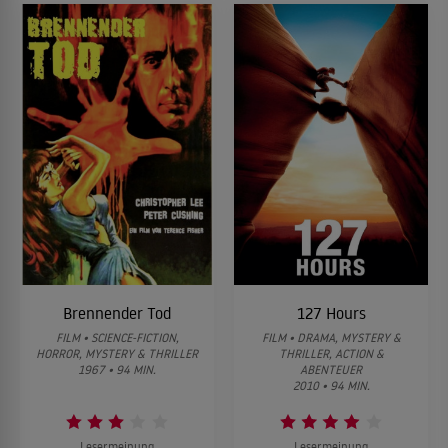
Brennender Tod
127 Hours
FILM • SCIENCE-FICTION,
FILM • DRAMA, MYSTERY &
HORROR, MYSTERY & THRILLER
THRILLER, ACTION &
1967 • 94 MIN.
ABENTEUER
2010 • 94 MIN.
Lesermeinung
Lesermeinung