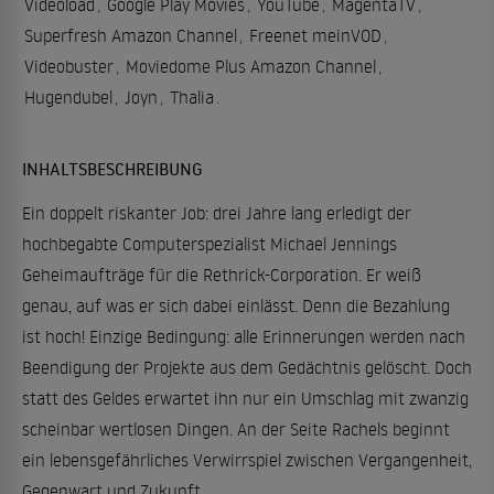
Videoload
,
Google Play Movies
,
YouTube
,
MagentaTV
,
Superfresh Amazon Channel
,
Freenet meinVOD
,
Videobuster
,
Moviedome Plus Amazon Channel
,
Hugendubel
,
Joyn
,
Thalia
.
INHALTSBESCHREIBUNG
Ein doppelt riskanter Job: drei Jahre lang erledigt der
hochbegabte Computerspezialist Michael Jennings
Geheimaufträge für die Rethrick-Corporation. Er weiß
genau, auf was er sich dabei einlässt. Denn die Bezahlung
ist hoch! Einzige Bedingung: alle Erinnerungen werden nach
Beendigung der Projekte aus dem Gedächtnis gelöscht. Doch
statt des Geldes erwartet ihn nur ein Umschlag mit zwanzig
scheinbar wertlosen Dingen. An der Seite Rachels beginnt
ein lebensgefährliches Verwirrspiel zwischen Vergangenheit,
Gegenwart und Zukunft.