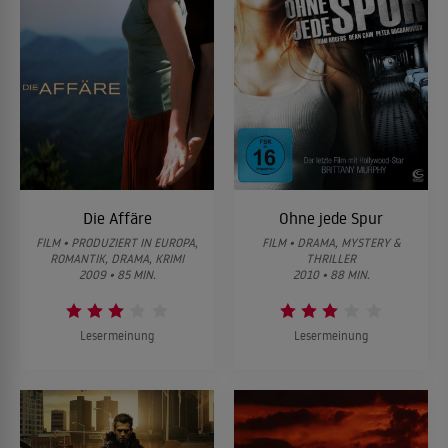
Die Affäre
Ohne jede Spur
FILM • PRODUZIERT IN EUROPA,
FILM • DRAMA, MYSTERY &
ROMANTIK, DRAMA, KRIMI
THRILLER
2009 • 85 MIN.
2010 • 88 MIN.
Lesermeinung
Lesermeinung