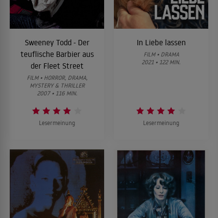
Sweeney Todd - Der
In Liebe lassen
teuflische Barbier aus
FILM • DRAMA
2021 • 122 MIN.
der Fleet Street
FILM • HORROR, DRAMA,
MYSTERY & THRILLER
2007 • 116 MIN.
Lesermeinung
Lesermeinung