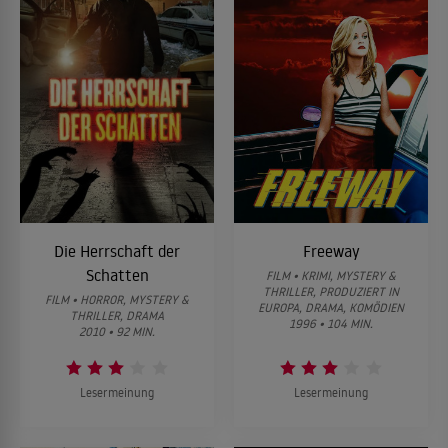
Die Herrschaft der
Freeway
Schatten
FILM • KRIMI, MYSTERY &
THRILLER, PRODUZIERT IN
FILM • HORROR, MYSTERY &
EUROPA, DRAMA, KOMÖDIEN
THRILLER, DRAMA
1996 • 104 MIN.
2010 • 92 MIN.
Lesermeinung
Lesermeinung