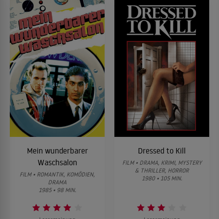
Mein wunderbarer
Dressed to Kill
Waschsalon
FILM • DRAMA, KRIMI, MYSTERY
& THRILLER, HORROR
FILM • ROMANTIK, KOMÖDIEN,
1980 • 105 MIN.
DRAMA
1985 • 98 MIN.