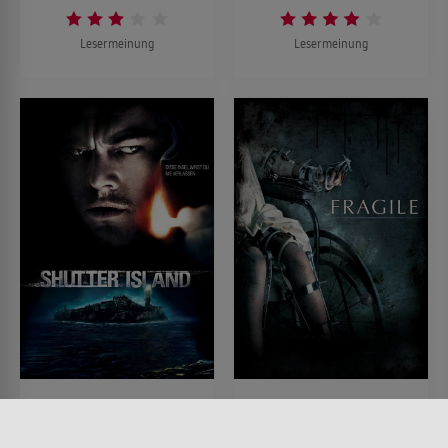
Lesermeinung
Lesermeinung
Shutter Island
Fragile - A Ghost Story
FILM • MYSTERY & THRILLER
FILM • HORROR, MYSTERY &
2010 • 138 MIN.
THRILLER, PRODUZIERT IN