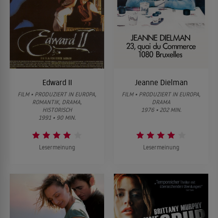
Edward II
Jeanne Dielman
FILM • PRODUZIERT IN EUROPA,
FILM • PRODUZIERT IN EUROPA,
ROMANTIK, DRAMA,
DRAMA
HISTORISCH
1976 • 202 MIN.
1991 • 90 MIN.
Lesermeinung
Lesermeinung