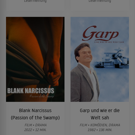
Lesermeinung
Lesermeinung
Blank Narcissus
Garp und wie er die
(Passion of the Swamp)
Welt sah
FILM • DRAMA
FILM • KOMÖDIEN, DRAMA
2022 • 12 MIN.
1982 • 136 MIN.