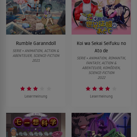
Rumble Garanndoll
Koi wa Sekai Seifuku no
Ato de
SERIE • ANIMATION, ACTION &
ABENTEUER, SCIENCE-FICTION
SERIE • ANIMATION, ROMANTIK,
2021
FANTASY, ACTION &
ABENTEUER, KOMÖDIEN,
SCIENCE-FICTION
2022
Lesermeinung
Lesermeinung