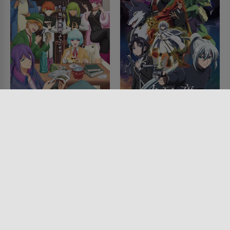
Delusional Monthly
The Tale of the
Magazine
Outcasts
SERIE • ANIMATION, FANTASY,
SERIE • ANIMATION, FANTASY,
KOMÖDIEN, SCIENCE-FICTION,
ACTION & ABENTEUER,
ACTION & ABENTEUER
SCIENCE-FICTION, DRAMA
2024
2023
Lesermeinung
Lesermeinung