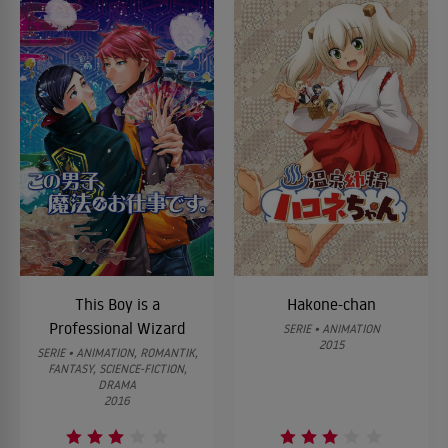
This Boy is a
Hakone-chan
Professional Wizard
SERIE • ANIMATION
2015
SERIE • ANIMATION, ROMANTIK,
FANTASY, SCIENCE-FICTION,
DRAMA
2016