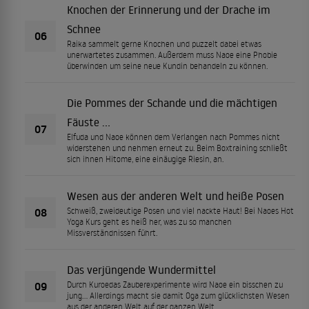
Knochen der Erinnerung und der Drache im
Schnee
06
Raika sammelt gerne Knochen und puzzelt dabei etwas
unerwartetes zusammen. Außerdem muss Naoe eine Phobie
überwinden um seine neue Kundin behandeln zu können.
Die Pommes der Schande und die mächtigen
Fäuste …
07
Elfuda und Naoe können dem Verlangen nach Pommes nicht
widerstehen und nehmen erneut zu. Beim Boxtraining schließt
sich ihnen Hitome, eine einäugige Riesin, an.
Wesen aus der anderen Welt und heiße Posen
08
Schweiß, zweideutige Posen und viel nackte Haut! Bei Naoes Hot
Yoga Kurs geht es heiß her, was zu so manchen
Missverständnissen führt.
Das verjüngende Wundermittel
09
Durch Kuroedas Zauberexperimente wird Naoe ein bisschen zu
jung… Allerdings macht sie damit Oga zum glücklichsten Wesen
aus der anderen Welt auf der ganzen Welt.