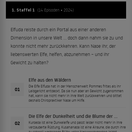
1. Staffel 1
(14 Episoden • 2024)
Elfuda reiste durch ein Portal aus einer anderen
Dimension in unsere Welt … doch dann nahm sie zu und
konnte nicht mehr zurückkehren. Kann Naoe ihr, der
liebenswerten Elfe, helfen, abzunehmen – und ihr
Gewicht zu halten?
Elfe aus den Wäldern
Die Elfe Elfuda hat in der Menschenwelt Pommes frites als ihr
01
Leibgericht entdeckt. Da sie nun aber an Gewicht zugenommen
hat, kann sie nicht mehr in ihre Welt zurückkehren und bittet
deshalb Chiropraktiker Naoe um Hilfe.
Die Elfe der Dunkelheit und die Blume der ...
02
Kuroeda ist eine Dunkelelfe und passt leider nicht mehr in ihre
verzauberte Rüstung. Kusahanada ist eine Alraune, die durch ihre
zu schnell wachsende Blüte unter Nackenschmerzen leidet.