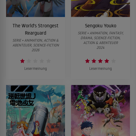
The World's Strongest
Sengoku Youko
Rearguard
SERIE • ANIMATION, FANTASY,
DRAMA, SCIENCE-FICTION,
SERIE • ANIMATION, ACTION &
ACTION & ABENTEUER
ABENTEUER, SCIENCE-FICTION
2024
2026
Lesermeinung
Lesermeinung