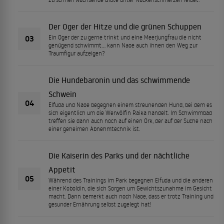
Der Oger der Hitze und die grünen Schuppen
03
Ein Oger der zu gerne trinkt und eine Meerjungfrau die nicht
genügend schwimmt… kann Naoe auch ihnen den Weg zur
Traumfigur aufzeigen?
Die Hundebaronin und das schwimmende
Schwein
04
Elfuda und Naoe begegnen einem streunenden Hund, bei dem es
sich eigentlich um die Werwölfin Raika handelt. Im Schwimmbad
treffen sie dann auch noch auf einen Ork, der auf der Suche nach
einer geheimen Abnehmtechnik ist.
Die Kaiserin des Parks und der nächtliche
Appetit
05
Während des Trainings im Park begegnen Elfuda und die anderen
einer Koboldin, die sich Sorgen um Gewichtszunahme im Gesicht
macht. Dann bemerkt auch noch Naoe, dass er trotz Training und
gesunder Ernährung selbst zugelegt hat!