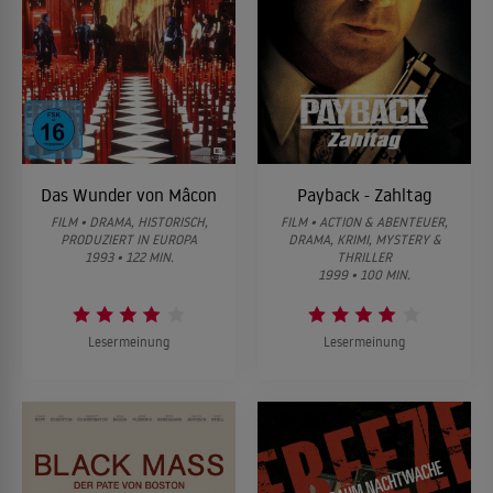
Das Wunder von Mâcon
Payback - Zahltag
FILM • DRAMA, HISTORISCH,
FILM • ACTION & ABENTEUER,
PRODUZIERT IN EUROPA
DRAMA, KRIMI, MYSTERY &
1993 • 122 MIN.
THRILLER
1999 • 100 MIN.
Lesermeinung
Lesermeinung