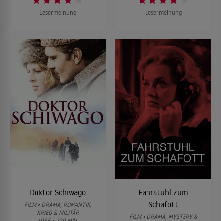
Lesermeinung
Lesermeinung
Doktor Schiwago
Fahrstuhl zum
Schafott
FILM • DRAMA, ROMANTIK,
KRIEG & MILITÄR
FILM • DRAMA, MYSTERY &
1965 • 200 MIN.