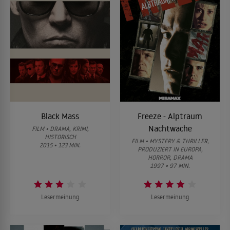
Black Mass
Freeze - Alptraum
Nachtwache
FILM • DRAMA, KRIMI,
HISTORISCH
FILM • MYSTERY & THRILLER,
2015 • 123 MIN.
PRODUZIERT IN EUROPA,
HORROR, DRAMA
1997 • 97 MIN.
Lesermeinung
Lesermeinung