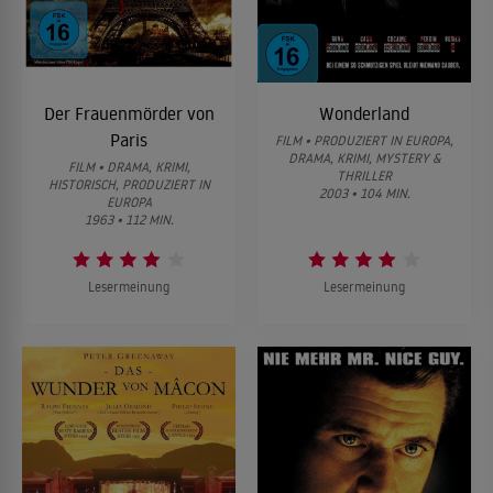
Der Frauenmörder von
Wonderland
Paris
FILM • PRODUZIERT IN EUROPA,
DRAMA, KRIMI, MYSTERY &
FILM • DRAMA, KRIMI,
THRILLER
HISTORISCH, PRODUZIERT IN
2003 • 104 MIN.
EUROPA
1963 • 112 MIN.
Lesermeinung
Lesermeinung