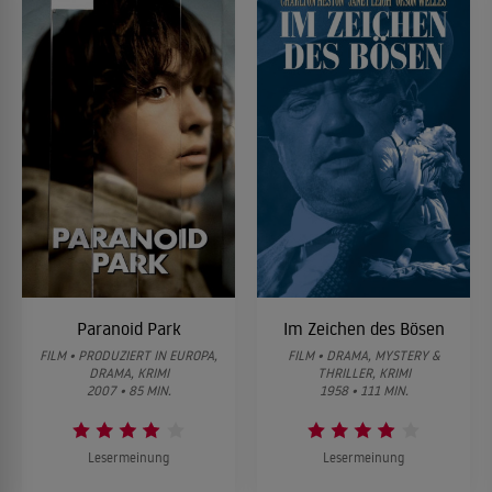
Paranoid Park
Im Zeichen des Bösen
FILM • PRODUZIERT IN EUROPA,
FILM • DRAMA, MYSTERY &
DRAMA, KRIMI
THRILLER, KRIMI
2007 • 85 MIN.
1958 • 111 MIN.
Lesermeinung
Lesermeinung