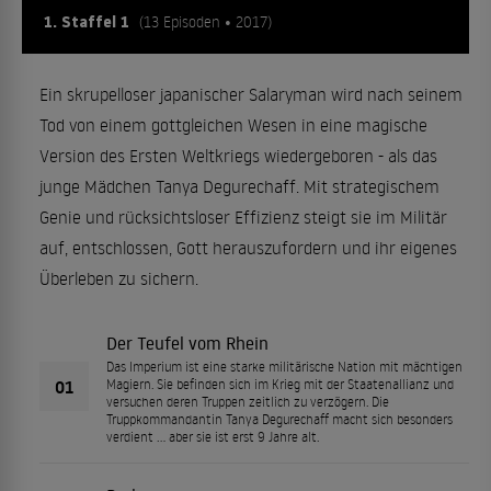
1. Staffel 1
(13 Episoden • 2017)
Ein skrupelloser japanischer Salaryman wird nach seinem
Tod von einem gottgleichen Wesen in eine magische
Version des Ersten Weltkriegs wiedergeboren - als das
junge Mädchen Tanya Degurechaff. Mit strategischem
Genie und rücksichtsloser Effizienz steigt sie im Militär
auf, entschlossen, Gott herauszufordern und ihr eigenes
Überleben zu sichern.
Der Teufel vom Rhein
Das Imperium ist eine starke militärische Nation mit mächtigen
01
Magiern. Sie befinden sich im Krieg mit der Staatenallianz und
versuchen deren Truppen zeitlich zu verzögern. Die
Truppkommandantin Tanya Degurechaff macht sich besonders
verdient ... aber sie ist erst 9 Jahre alt.