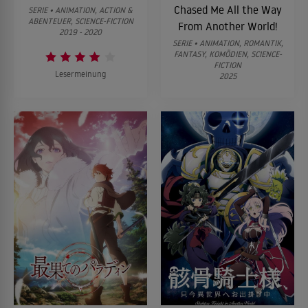
Chased Me All the Way
SERIE • ANIMATION, ACTION &
ABENTEUER, SCIENCE-FICTION
From Another World!
2019 - 2020
SERIE • ANIMATION, ROMANTIK,
FANTASY, KOMÖDIEN, SCIENCE-
FICTION
Lesermeinung
2025