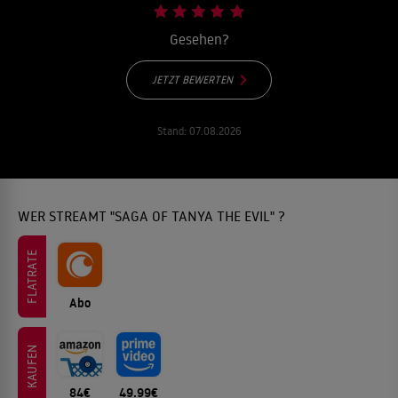
Gesehen?
JETZT BEWERTEN
Stand:
07.08.2026
WER STREAMT "SAGA OF TANYA THE EVIL" ?
FLATRATE
Abo
KAUFEN
84€
49.99€