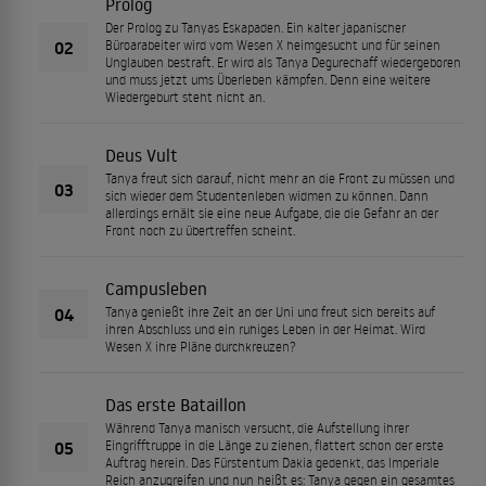
Prolog
Der Prolog zu Tanyas Eskapaden. Ein kalter japanischer
02
Büroarabeiter wird vom Wesen X heimgesucht und für seinen
Unglauben bestraft. Er wird als Tanya Degurechaff wiedergeboren
und muss jetzt ums Überleben kämpfen. Denn eine weitere
Wiedergeburt steht nicht an.
Deus Vult
Tanya freut sich darauf, nicht mehr an die Front zu müssen und
03
sich wieder dem Studentenleben widmen zu können. Dann
allerdings erhält sie eine neue Aufgabe, die die Gefahr an der
Front noch zu übertreffen scheint.
Campusleben
04
Tanya genießt ihre Zeit an der Uni und freut sich bereits auf
ihren Abschluss und ein ruhiges Leben in der Heimat. Wird
Wesen X ihre Pläne durchkreuzen?
Das erste Bataillon
Während Tanya manisch versucht, die Aufstellung ihrer
05
Eingrifftruppe in die Länge zu ziehen, flattert schon der erste
Auftrag herein. Das Fürstentum Dakia gedenkt, das Imperiale
Reich anzugreifen und nun heißt es: Tanya gegen ein gesamtes