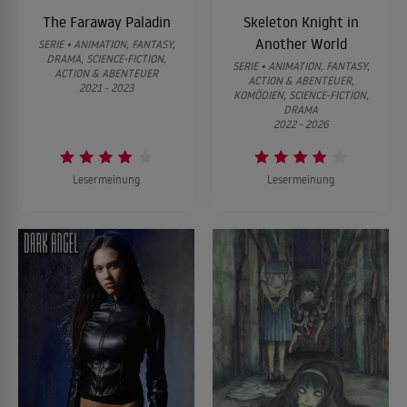
The Faraway Paladin
Skeleton Knight in
Another World
SERIE • ANIMATION, FANTASY,
DRAMA, SCIENCE-FICTION,
SERIE • ANIMATION, FANTASY,
ACTION & ABENTEUER
ACTION & ABENTEUER,
2021 - 2023
KOMÖDIEN, SCIENCE-FICTION,
DRAMA
2022 - 2026
Lesermeinung
Lesermeinung