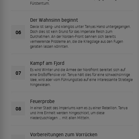
Fürstentum.
Der Wahnsinn beginnt
Dakia ist sang- und klanglos unter Tanyas Hand untergegangen.
06
Doch dies ist kein Grund für das Imperiale Reich zum
Durchatmen. An der Norden-Front bahnen sich bereits
verheerende Probleme an, die die Kriegslage aus den Fugen
geraten lassen könnten.
Kampf am Fjord
Es wird Winter und die Armee der Nordfront bereitet sich auf
07
eine Großoffensive vor. Tanya hält dies für eine schwachsinnige
Idee, wird aber vom Führungsstab auf eine interessante Strategie
hingewiesen.
Feuerprobe
08
In einer Stadt des Imperiums kam es zu einer Rebellion. Tanya
und ihre Einheit werden hingeschickt, um diese
niederzuschlagen ... mit allen Mitteln.
Vorbereitungen zum Vorrücken