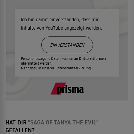
Weltkrieg etwas entgegensetzen können?
Ich bin damit einverstanden, dass mir
Kampfgruppe Salamander
Inhalte von YouTube angezeigt werden.
01
Tanya wurde zum Kommandeur der Kampfgruppe Salamander
ernannt. Die neuen Soldaten haben allerdings Probleme.
EINVERSTANDEN
Seltsame Freundschaft
02
Sowohl das Imperium, als auch die Föderation suchen an
Personenbezogene Daten können an Drittplattformen
unerwarteten Orten neue Verbündete.
übermittelt werden.
Mehr dazu in unserer
Datenschutzerklärung.
Gutherzige Vermittler
03
Das Königreich Ildao bietet an, als Vermittler für
Friedensverhandlungen zu fungieren. Wird der Krieg enden?
04
Episode 4
HAT DIR
"SAGA OF TANYA THE EVIL"
GEFALLEN?
05
Episode 5