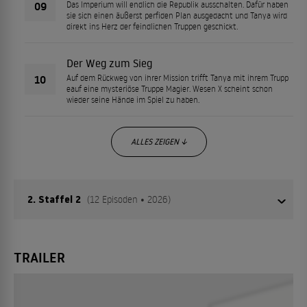
09
Das Imperium will endlich die Republik ausschalten. Dafür haben
sie sich einen äußerst perfiden Plan ausgedacht und Tanya wird
direkt ins Herz der feindlichen Truppen geschickt.
Der Weg zum Sieg
10
Auf dem Rückweg von ihrer Mission trifft Tanya mit ihrem Trupp
eauf eine mysteriöse Truppe Magier. Wesen X scheint schon
wieder seine Hände im Spiel zu haben.
ALLES ZEIGEN ↓
2. Staffel 2
(12 Episoden • 2026)
Die Russische Föderation formiert eine Armee in
TRAILER
Grenznähe. Unter ihnen ist auch Mary Sioux, die Rache
für ihren im Kampf verstorbenen Vater geschworen hat.
Wird Major Tanya Degretschow dem aufkeimenden