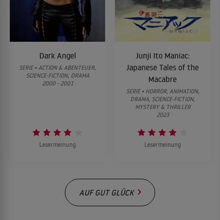
Dark Angel
Junji Ito Maniac:
Japanese Tales of the
SERIE • ACTION & ABENTEUER,
SCIENCE-FICTION, DRAMA
Macabre
2000 - 2001
SERIE • HORROR, ANIMATION,
DRAMA, SCIENCE-FICTION,
MYSTERY & THRILLER
2023
Lesermeinung
Lesermeinung
AUF GUT GLÜCK