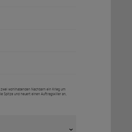
en zwei wohlhabenden Nachbarn ein Krieg um
ie Spitze und heuert einen Auftragskiller an,