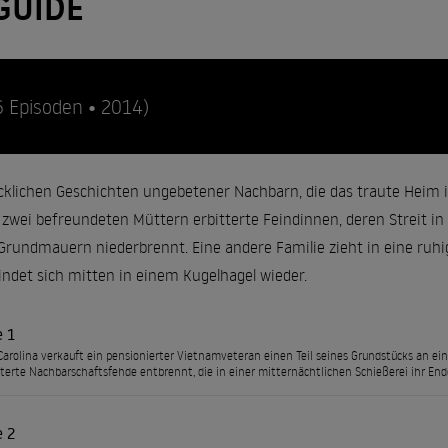
GUIDE
6 Episoden • 2014)
ecklichen Geschichten ungebetener Nachbarn, die das traute Heim in
 zwei befreundeten Müttern erbitterte Feindinnen, deren Streit in
 Grundmauern niederbrennt. Eine andere Familie zieht in eine ruhi
det sich mitten in einem Kugelhagel wieder.
e 1
Carolina verkauft ein pensionierter Vietnamveteran einen Teil seines Grundstücks an ei
tterte Nachbarschaftsfehde entbrennt, die in einer mitternächtlichen Schießerei ihr Ende
e 2