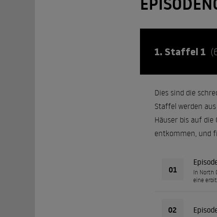
EPISODEN
1. Staffel 1
(
Dies sind die schr
Staffel werden aus
Häuser bis auf die
entkommen, und fin
Episod
01
In North 
eine erbi
02
Episod