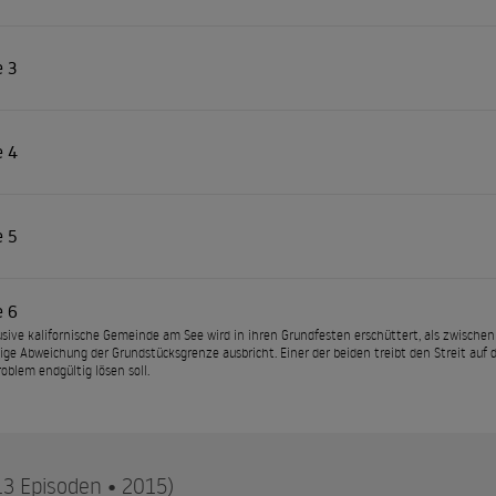
e 3
e 4
e 5
e 6
usive kalifornische Gemeinde am See wird in ihren Grundfesten erschüttert, als zwisch
ige Abweichung der Grundstücksgrenze ausbricht. Einer der beiden treibt den Streit auf d
roblem endgültig lösen soll.
13 Episoden • 2015)