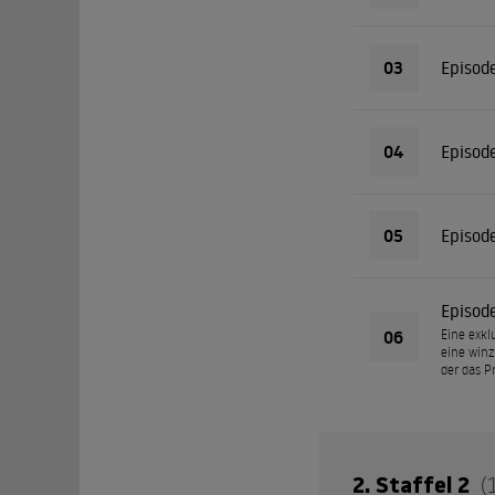
03
Episod
04
Episod
05
Episod
Episod
06
Eine exkl
eine winz
der das P
2. Staffel 2
(