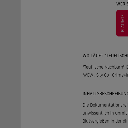
WER 
FLATRATE
WO LÄUFT "TEUFLISC
"Teuflische Nachbarn" l
WOW
,
Sky Go
,
Crime+In
INHALTSBESCHREIBUN
Die Dokumentationsreih
unwissentlich in unmit
Blutvergießen in der di