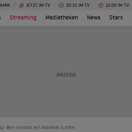
RAMM
JETZT IM TV
20:15 IM TV
22:00 IM TV
s
Streaming
Mediatheken
News
Stars
4): Wer streamt es? Anbieter & Infos