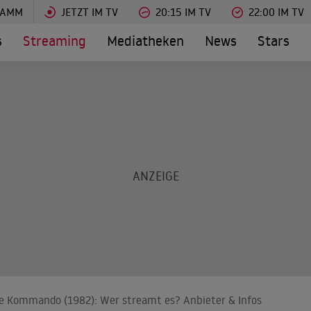
RAMM
JETZT IM TV
20:15 IM TV
22:00 IM TV
s
Streaming
Mediatheken
News
Stars
ze Kommando (1982): Wer streamt es? Anbieter & Infos