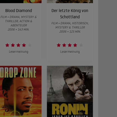
Blood Diamond
Der letzte König von
Schottland
FILM • DRAMA, MYSTERY &
THRILLER, ACTION &
FILM • DRAMA, HISTORISCH,
ABENTEUER
MYSTERY & THRILLER
2006 • 143 MIN.
2006 • 123 MIN.
Lesermeinung
Lesermeinung