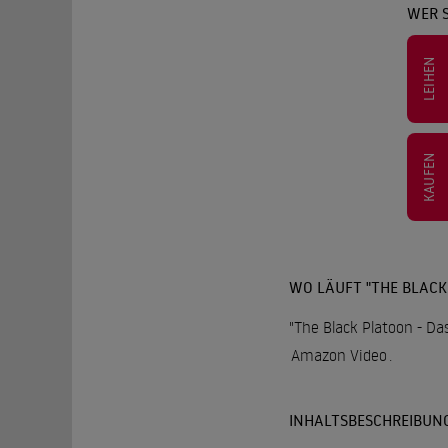
WER 
LEIHEN
KAUFEN
WO LÄUFT "THE BLAC
"The Black Platoon - D
Amazon Video
.
INHALTSBESCHREIBUN