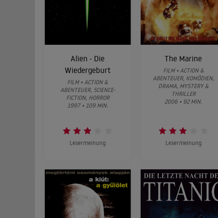
Alien - Die
The Marine
Wiedergeburt
FILM • ACTION &
ABENTEUER, KOMÖDIEN,
FILM • ACTION &
DRAMA, MYSTERY &
ABENTEUER, SCIENCE-
THRILLER
FICTION, HORROR
2006 • 92 MIN.
1997 • 109 MIN.
Lesermeinung
Lesermeinung