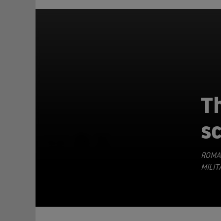
Th
s
TEILEN
ROMA
MILIT