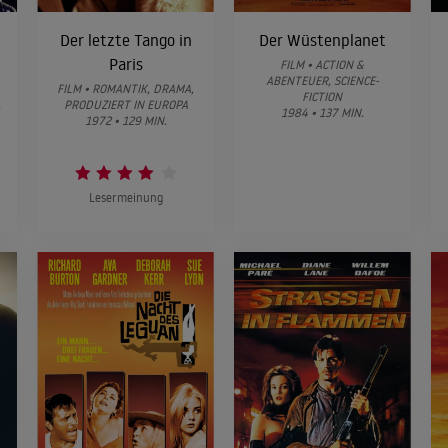
Der letzte Tango in
Der Wüstenplanet
Paris
FILM • ACTION &
ABENTEUER, SCIENCE-
FILM • ROMANTIK, DRAMA,
FICTION
,
PRODUZIERT IN EUROPA
1984 • 137 MIN.
1972 • 129 MIN.
Lesermeinung