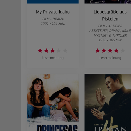
My Private Idaho
Liebesgrüße aus
Pistolen
FILM • DRAMA
1991 • 104 MIN.
FILM • ACTION &
ABENTEUER, DRAMA, KRIMI
MYSTERY & THRILLER
1972 • 105 MIN.
Lesermeinung
Lesermeinung