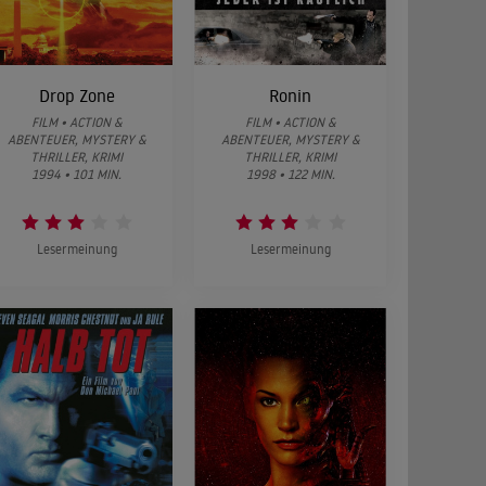
Drop Zone
Ronin
FILM • ACTION &
FILM • ACTION &
ABENTEUER, MYSTERY &
ABENTEUER, MYSTERY &
THRILLER, KRIMI
THRILLER, KRIMI
1994 • 101 MIN.
1998 • 122 MIN.
Lesermeinung
Lesermeinung