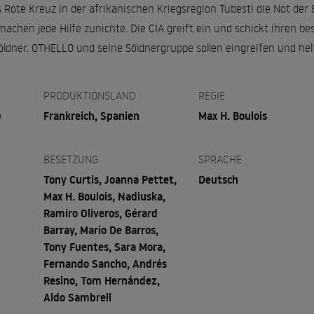
Rote Kreuz in der afrikanischen Kriegsregion Tubesti die Not der 
chen jede Hilfe zunichte. Die CIA greift ein und schickt ihren be
ldner. OTHELLO und seine Söldnergruppe sollen eingreifen und helf
PRODUKTIONSLAND
REGIE
)
Frankreich, Spanien
Max H. Boulois
BESETZUNG
SPRACHE
Tony Curtis, Joanna Pettet,
Deutsch
Max H. Boulois, Nadiuska,
Ramiro Oliveros, Gérard
Barray, Mario De Barros,
Tony Fuentes, Sara Mora,
Fernando Sancho, Andrés
Resino, Tom Hernández,
Aldo Sambrell