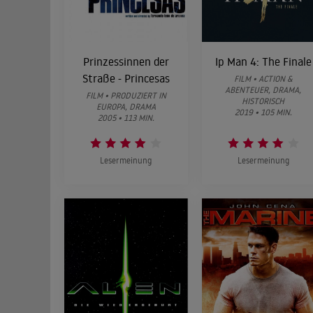
Prinzessinnen der
Ip Man 4: The Finale
Straße - Princesas
FILM • ACTION &
ABENTEUER, DRAMA,
FILM • PRODUZIERT IN
HISTORISCH
EUROPA, DRAMA
2019 • 105 MIN.
2005 • 113 MIN.
Lesermeinung
Lesermeinung