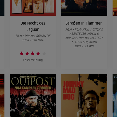
Die Nacht des
Straßen in Flammen
Leguan
FILM • ROMANTIK, ACTION &
ABENTEUER, MUSIK &
FILM • DRAMA, ROMANTIK
MUSICAL, DRAMA, MYSTERY
1964 • 118 MIN.
& THRILLER, KRIMI
1984 • 93 MIN.
Lesermeinung