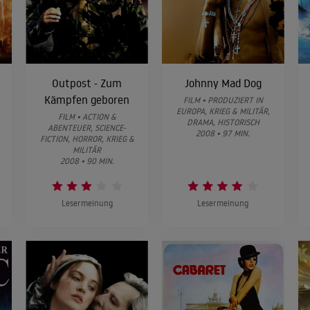
Outpost - Zum
Johnny Mad Dog
Kämpfen geboren
FILM • PRODUZIERT IN
EUROPA, KRIEG & MILITÄR,
FILM • ACTION &
DRAMA, HISTORISCH
ABENTEUER, SCIENCE-
2008 • 97 MIN.
FICTION, HORROR, KRIEG &
MILITÄR
2008 • 90 MIN.
Lesermeinung
Lesermeinung