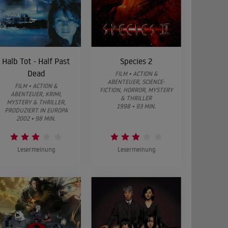
Halb Tot - Half Past
Species 2
Dead
FILM • ACTION &
ABENTEUER, SCIENCE-
FILM • ACTION &
FICTION, HORROR, MYSTERY
ABENTEUER, KRIMI,
& THRILLER
MYSTERY & THRILLER,
1998 • 93 MIN.
PRODUZIERT IN EUROPA
2002 • 98 MIN.
Lesermeinung
Lesermeinung