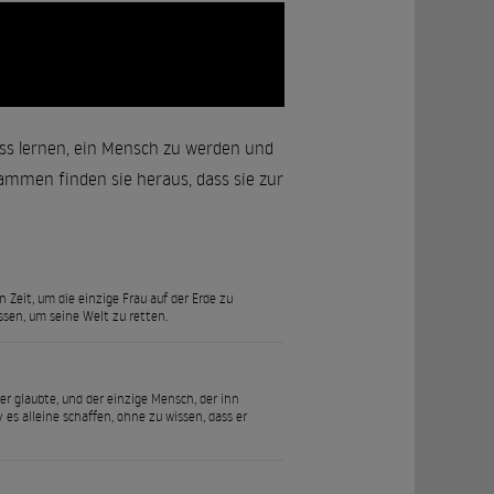
uss lernen, ein Mensch zu werden und
sammen finden sie heraus, dass sie zur
n Zeit, um die einzige Frau auf der Erde zu
ssen, um seine Welt zu retten.
er glaubte, und der einzige Mensch, der ihn
 es alleine schaffen, ohne zu wissen, dass er