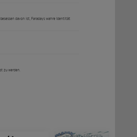
 besessen davon ist, Faradays wahre Identität
st zu werden.