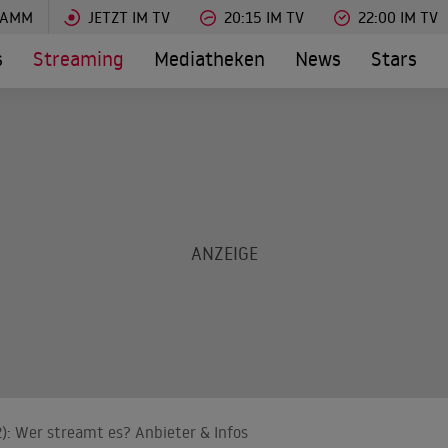
RAMM
JETZT IM TV
20:15 IM TV
22:00 IM TV
s
Streaming
Mediatheken
News
Stars
): Wer streamt es? Anbieter & Infos