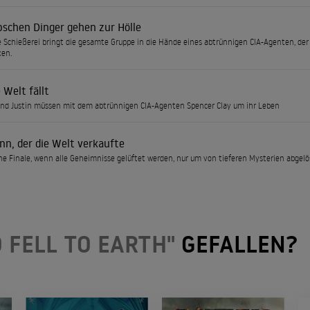
bschen Dinger gehen zur Hölle
e Schießerei bringt die gesamte Gruppe in die Hände eines abtrünnigen CIA-Agenten, der
ken.
 Welt fällt
nd Justin müssen mit dem abtrünnigen CIA-Agenten Spencer Clay um ihr Leben
nn, der die Welt verkaufte
he Finale, wenn alle Geheimnisse gelüftet werden, nur um von tieferen Mysterien abgelö
 FELL TO EARTH"
GEFALLEN?