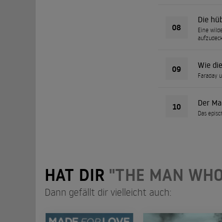
Die hü
08
Eine wild
aufzudec
Wie die
09
Faraday u
Der Ma
10
Das episc
HAT DIR
"THE MAN WHO
Dann gefällt dir vielleicht auch: