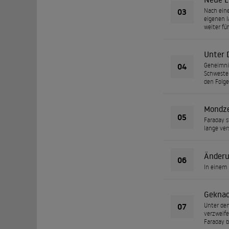
03
Nach eine
eigenen l
weiter füh
Unter 
04
Geheimnis
Schwester
den Folge
Mondze
05
Faraday s
lange ver
Änder
06
In einem 
Geknac
07
Unter dem
verzweife
Faraday b