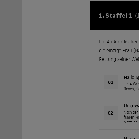
1. Staffel 1
(
Ein Außerirdischer
die einzige Frau (N
Rettung seiner Wel
Hallo 
01
Ein Außer
finden, d
Ungewa
02
Nach der 
führen ka
plötzlich
Neue E