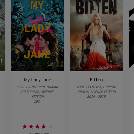
My Lady Jane
Bitten
SERIE • KOMÖDIEN, DRAMA,
SERIE • FANTASY, HORROR,
HISTORISCH, SCIENCE-
DRAMA, SCIENCE-FICTION
FICTION
2014 - 2016
2024
Lesermeinung