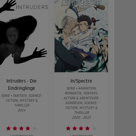
Intruders - Die
In/Spectre
Eindringlinge
SERIE • ANIMATION,
ROMANTIK, FANTASY,
SERIE • FANTASY, SCIENCE-
ACTION & ABENTEUER,
FICTION, MYSTERY &
KOMÖDIEN, SCIENCE-
THRILLER
FICTION, MYSTERY &
2014
THRILLER
2020 - 2023
Lesermeinung
Lesermeinung