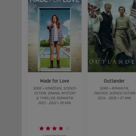
Made for Love
Outlander
SERIE • KOMÖDIEN, SCIENCE-
SERIE • ROMANTIK,
FICTION, DRAMA, MYSTERY
FANTASY, SCIENCE-FICTION
& THRILLER, ROMANTIK
2014 - 2026 • 57 MIN.
2021 - 2022 • 29 MIN.
Lesermeinung