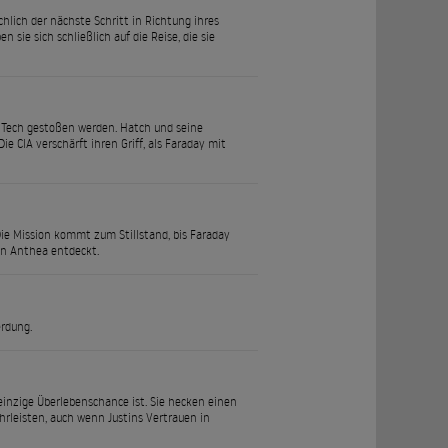
chlich der nächste Schritt in Richtung ihres
sie sich schließlich auf die Reise, die sie
g Tech gestoßen werden. Hatch und seine
CIA verschärft ihren Griff, als Faraday mit
Die Mission kommt zum Stillstand, bis Faraday
en Anthea entdeckt.
erdung.
 einzige Überlebenschance ist. Sie hecken einen
hrleisten, auch wenn Justins Vertrauen in