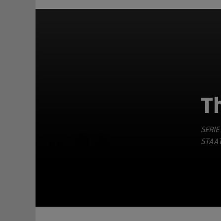
T
SERIE
TEILEN
STAAT