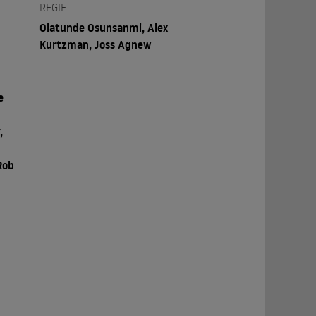
REGIE
Olatunde Osunsanmi, Alex
Kurtzman, Joss Agnew
e
,
Rob