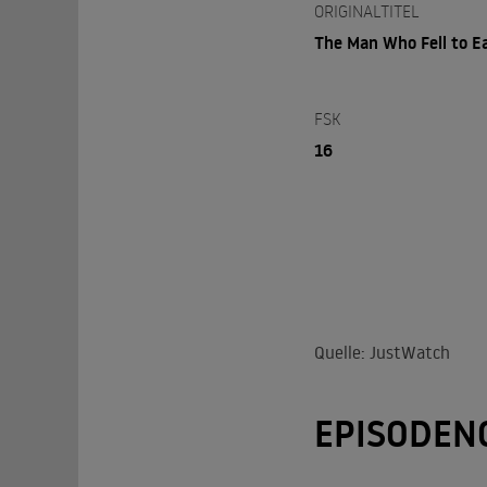
ORIGINALTITEL
The Man Who Fell to E
FSK
16
Quelle: JustWatch
EPISODEN