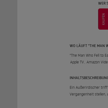
WER 
KAUFEN
WO LÄUFT "THE MAN W
"The Man Who Fell to Ea
Apple TV
,
Amazon Vide
INHALTSBESCHREIBUN
Ein Außerirdischer tri
Vergangenheit stellen