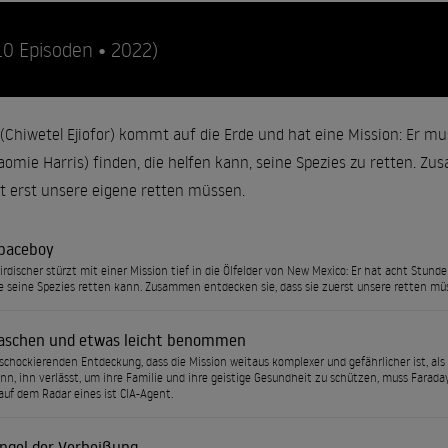
10 Episoden • 2022)
 (Chiwetel Ejiofor) kommt auf die Erde und hat eine Mission: Er m
aomie Harris) finden, die helfen kann, seine Spezies zu retten. Zu
t erst unsere eigene retten müssen.
Spaceboy
irdischer stürzt mit einer Mission tief in die Ölfelder von New Mexico: Er hat acht Stunde
ie seine Spezies retten kann. Zusammen entdecken sie, dass sie zuerst unsere retten mü
schen und etwas leicht benommen
schockierenden Entdeckung, dass die Mission weitaus komplexer und gefährlicher ist, als 
nn, ihn verlässt, um ihre Familie und ihre geistige Gesundheit zu schützen, muss Faraday
 auf dem Radar eines ist CIA-Agent.
ngel der Verheißung