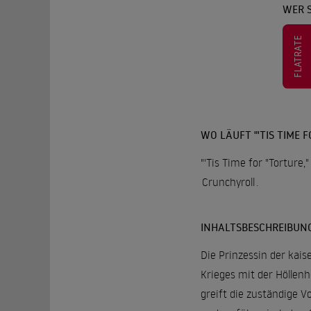
WER S
FLATRATE
WO LÄUFT "'TIS TIME F
"'Tis Time for "Torture,
Crunchyroll
.
INHALTSBESCHREIBUN
Die Prinzessin der ka
Krieges mit der Hölle
greift die zuständige Vo