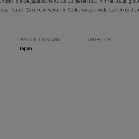
nacks, die die japanische Kultur zu bieten hat. In ihrer „Qual“ gibt
rtloser Natur. Ob sie den weiteren Verlockungen widerstehen und s
PRODUKTIONSLAND
UNTERTITEL
す
Japan