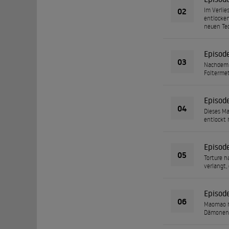
02
Im Verlie
entlocken
neuen Te
Episod
03
Nachdem s
Foltermet
Episod
04
Dieses Ma
entlockt 
Episod
05
Torture h
verlangt,
Episod
06
Maomao ha
Dämonenkö