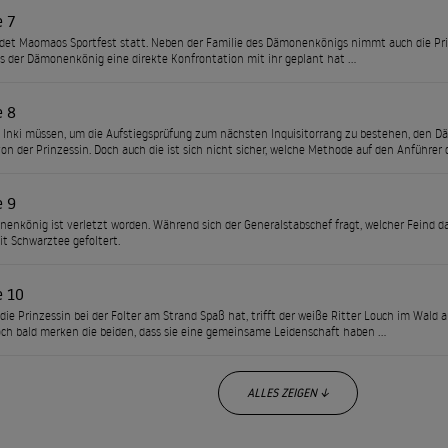
e 7
det Maomaos Sportfest statt. Neben der Familie des Dämonenkönigs nimmt auch die Prinz
ss der Dämonenkönig eine direkte Konfrontation mit ihr geplant hat …
e 8
 Inki müssen, um die Aufstiegsprüfung zum nächsten Inquisitorrang zu bestehen, den Dä
von der Prinzessin. Doch auch die ist sich nicht sicher, welche Methode auf den Anführ
e 9
enkönig ist verletzt worden. Während sich der Generalstabschef fragt, welcher Feind d
it Schwarztee gefoltert.
e 10
ie Prinzessin bei der Folter am Strand Spaß hat, trifft der weiße Ritter Louch im Wal
ch bald merken die beiden, dass sie eine gemeinsame Leidenschaft haben …
ALLES ZEIGEN ↓