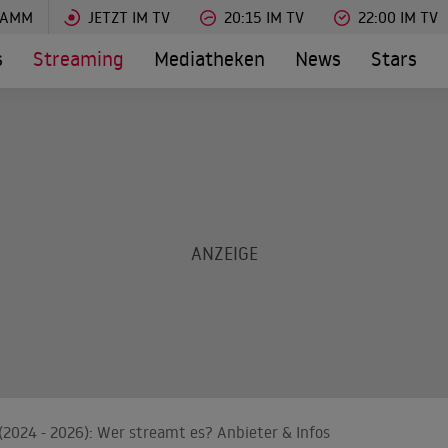
RAMM
JETZT IM TV
20:15 IM TV
22:00 IM TV
s
Streaming
Mediatheken
News
Stars
s (2024 - 2026): Wer streamt es? Anbieter & Infos