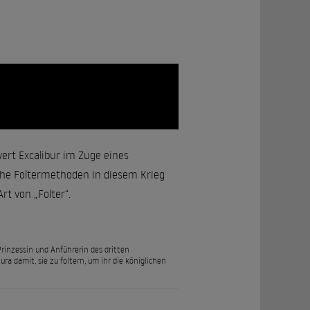
rt Excalibur im Zuge eines
he Foltermethoden in diesem Krieg
rt von „Folter“.
rinzessin und Anführerin des dritten
a damit, sie zu foltern, um ihr die königlichen