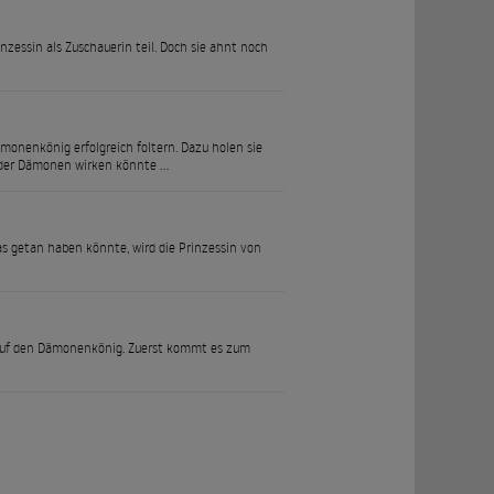
essin als Zuschauerin teil. Doch sie ahnt noch
monenkönig erfolgreich foltern. Dazu holen sie
er der Dämonen wirken könnte …
as getan haben könnte, wird die Prinzessin von
d auf den Dämonenkönig. Zuerst kommt es zum