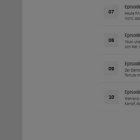
Episod
07
Heute fin
nicht, da
Episod
08
Youki und
sich Rat 
Episod
09
Der Dämon
Torture m
Episod
10
Während d
Kampf, do