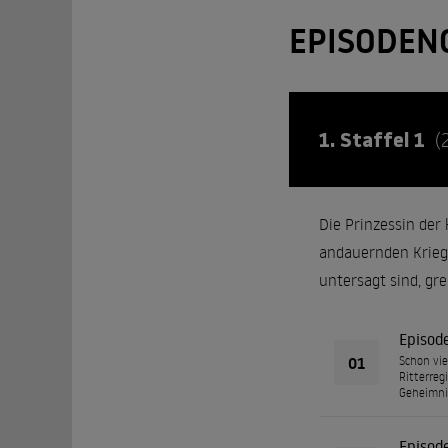
EPISODEN
1. Staffel 1
(
Die Prinzessin de
andauernden Krieg
untersagt sind, gre
Episod
01
Schon vie
Ritterreg
Geheimnis
Episod