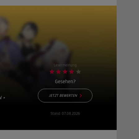
Lesermeinung
Gesehen?
JETZT BEWERTEN
N
•
Stand:
07.08.2026