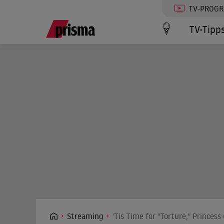
TV-PROG
TV-Tipp
Streaming
'Tis Time for "Torture," Princes