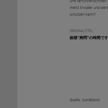
und verführerischsten S
meist trivialer und we
schützen kann?
ORIGINALTITEL
姫様“拷問”の時間で
Quelle: JustWatch