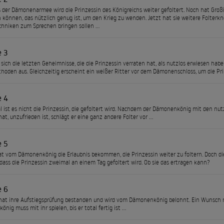
s der Dämonenarmee wird die Prinzessin des Königreichs weiter gefoltert. Noch hat Großi
 können, das nützlich genug ist, um den Krieg zu wenden. Jetzt hat sie weitere Folterkn
chniken zum Sprechen bringen sollen …
e 3
ich die letzten Geheimnisse, die die Prinzessin verraten hat, als nutzlos erwiesen haben
hoden aus. Gleichzeitig erscheint ein weißer Ritter vor dem Dämonenschloss, um die Pri
e 4
l ist es nicht die Prinzessin, die gefoltert wird. Nachdem der Dämonenkönig mit den nut
hat, unzufrieden ist, schlägt er eine ganz andere Folter vor …
e 5
at vom Dämonenkönig die Erlaubnis bekommen, die Prinzessin weiter zu foltern. Doch di
 dass die Prinzessin zweimal an einem Tag gefoltert wird. Ob sie das ertragen kann?
e 6
t ihre Aufstiegsprüfung bestanden und wird vom Dämonenkönig belohnt. Ein Wunsch rei
nig muss mit ihr spielen, bis er total fertig ist …