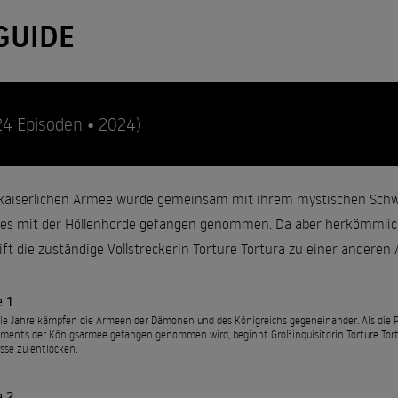
GUIDE
24 Episoden • 2024)
r kaiserlichen Armee wurde gemeinsam mit ihrem mystischen Schwe
es mit der Höllenhorde gefangen genommen. Da aber herkömmlic
ift die zuständige Vollstreckerin Torture Tortura zu einer anderen A
e 1
le Jahre kämpfen die Armeen der Dämonen und des Königreichs gegeneinander. Als die P
iments der Königsarmee gefangen genommen wird, beginnt Großinquisitorin Torture Tortur
se zu entlocken.
e 2