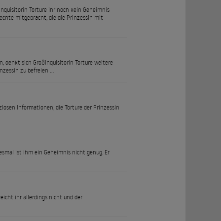
nquisitorin Torture ihr noch kein Geheimnis
echte mitgebracht, die die Prinzessin mit
, denkt sich Großinquisitorin Torture weitere
nzessin zu befreien …
zlosen Informationen, die Torture der Prinzessin
esmal ist ihm ein Geheimnis nicht genug. Er
cht ihr allerdings nicht und der