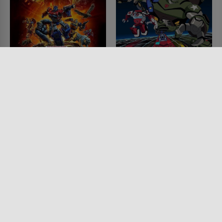
Transformers: War for
Transformers -
Cybertron: Kingdom
Animated
SERIE • ACTION & ABENTEUER,
SERIE • KINDER & FAMILIE,
SCIENCE-FICTION, ANIMATION
ANIMATION, ACTION &
2021
ABENTEUER, SCIENCE-FICTION
2007 - 2009 • 22 MIN.
Lesermeinung
Lesermeinung