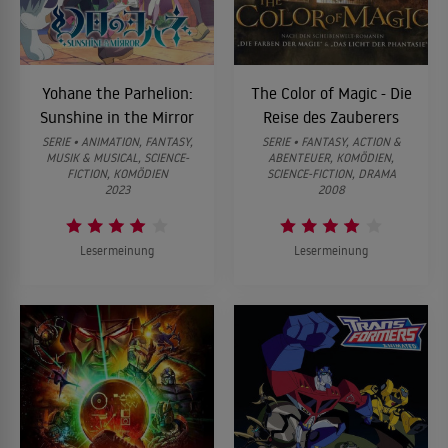
Yohane the Parhelion:
The Color of Magic - Die
Sunshine in the Mirror
Reise des Zauberers
SERIE • ANIMATION, FANTASY,
SERIE • FANTASY, ACTION &
MUSIK & MUSICAL, SCIENCE-
ABENTEUER, KOMÖDIEN,
FICTION, KOMÖDIEN
SCIENCE-FICTION, DRAMA
2023
2008
Lesermeinung
Lesermeinung