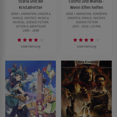
Starla und die
Cosmo und Wanda -
Kristallretter
Wenn Elfen helfen
SERIE • ANIMATION, KINDER &
SERIE • ANIMATION, KOMÖDIEN,
FAMILIE, FANTASY, MUSIK &
KINDER & FAMILIE, FANTASY,
MUSICAL, SCIENCE-FICTION,
SCIENCE-FICTION
ACTION & ABENTEUER
2001 - 2016 • 23 MIN.
1995 - 1996
Lesermeinung
Lesermeinung