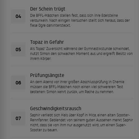
Der Schein trügt
04
Die BFFL-Mädchen stellen fest, dass sich ihre Edelsteine
verdunkeln. Nach einigen Versuchen stellt sich heraus, dass der
fiese Ogre dahintersteckt.
Topaz in Gefahr
05
Als Topaz' Zuversicht während der Gymnastikstunde schwindet,
nutzt Simon den schwachen Moment aus und ergreift Besitz von
ihrem Körper.
Prüfungsängste
06
An dem Abend vor ihrer großen Abschlussprüfung in Chemie
müssen die BFFL-Mädchen noch einen viel schwereren Test
bestehen: Simon kehrt zurück, um Rache zu nehmen.
Geschwindigkeitsrausch
Saphir verliebt sich Hals über Kopf in Mica, einen alten Scooter-
07
Rennfahrer. Geblendet von seinem guten Aussehen merkt Saphir
nicht, dass sie von ihm nur ausgenutzt wird, um einen Super-
Scooter zu bauen.