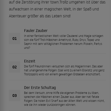
auf die Zerstörung ihrer town.Trollz umgehen ist über das
aufwachsen in einer magischen Welt, in der Spaß und
Abenteuer größer als das Leben sind!
Fauler Zauber
In einer fantastischen Welt voller Zauberei und Magie schlagen
01
sich die fünf Troll-Mädchen Amethyst, Ruby, Onyx, Topaz und
Saphir mit sehr alltäglichen Problemen herum: Pickeln, Partys
und?
Eiszeit
02
Die fünf Freundinnen versuchen sich als Magierinnen. Das aber
hat unangenehme Folgen: Coal wird zu einem Eisklotz und ganz
Trollzopolis wird von einem gewaltigen Erdbeben erschüttert.
Der Erste Schultag
Bei dem Versuch, ohne Hilfe die eigenen Probleme zu lösen,
03
sprechen die Mädchen einen Zauber aus. Aber der hat fatale
Folgen: Sie holen Evil Snarf aus der Alten Welt und wissen nicht,
wie sie ihn wieder zurückbringen können.