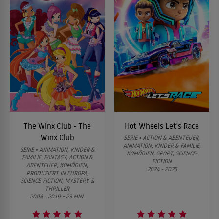
The Winx Club - The
Hot Wheels Let's Race
Winx Club
SERIE • ACTION & ABENTEUER,
ANIMATION, KINDER & FAMILIE,
SERIE • ANIMATION, KINDER &
KOMÖDIEN, SPORT, SCIENCE-
FAMILIE, FANTASY, ACTION &
FICTION
ABENTEUER, KOMÖDIEN,
2024 - 2025
PRODUZIERT IN EUROPA,
SCIENCE-FICTION, MYSTERY &
THRILLER
2004 - 2019 • 23 MIN.