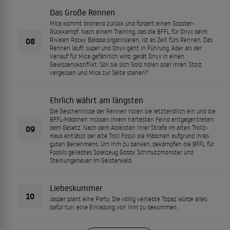
Das Große Rennen
Mica kommt drohend zurück und fordert einen Scooter-
Rückkampf. Nach einem Training, das die BFFL für Onyx beim
08
Rivalen Rocky Balboa organisieren, ist es Zeit fürs Rennen. Das
Rennen läuft super und Onyx geht in Führung. Aber als der
Verlauf für Mica gefährlich wird, gerät Onyx in einen
Gewissenskonflikt: Soll sie sich Gold holen oder ihren Stolz
vergessen und Mica zur Seite stehen?
Ehrlich währt am längsten
Die Geschehnisse der Rennen holen sie letztendlich ein und die
BFFL-Mädchen müssen ihrem härtesten Feind entgegentreten:
09
dem Gesetz. Nach dem Ableisten ihrer Strafe im alten Trollz-
Haus entlässt der alte Troll Fossil die Mädchen aufgrund ihres
guten Benehmens. Um ihm zu danken, bekämpfen die BFFL für
Fossils geliebtes Spielzeug Gobby Schmutzmonster und
Steinungeheuer im Geisterwald.
Liebeskummer
10
Jasper plant eine Party. Die völlig verliebte Topaz würde alles
dafür tun, eine Einladung von ihm zu bekommen.