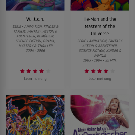
W.i.t.c.h.
He-Man and the
Masters of the
SERIE • ANIMATION, KINDER &
FAMILIE, FANTASY, ACTION &
Universe
ABENTEUER, KOMÖDIEN,
SCIENCE-FICTION, DRAMA,
SERIE • ANIMATION, FANTASY,
MYSTERY & THRILLER
ACTION & ABENTEUER,
2004 - 2006
SCIENCE-FICTION, KINDER &
FAMILIE
1983 - 1984 • 22 MIN.
Lesermeinung
Lesermeinung