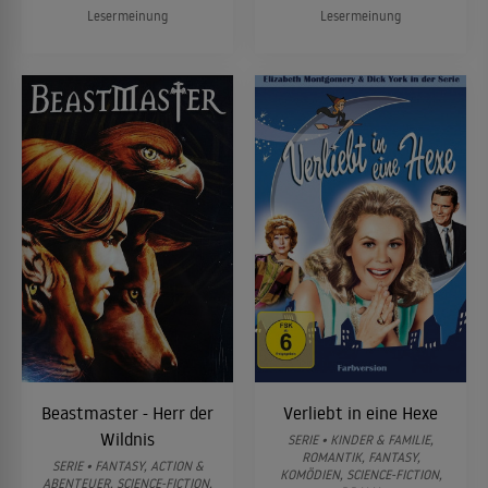
Lesermeinung
Lesermeinung
Beastmaster - Herr der
Verliebt in eine Hexe
Wildnis
SERIE • KINDER & FAMILIE,
ROMANTIK, FANTASY,
SERIE • FANTASY, ACTION &
KOMÖDIEN, SCIENCE-FICTION,
ABENTEUER, SCIENCE-FICTION,