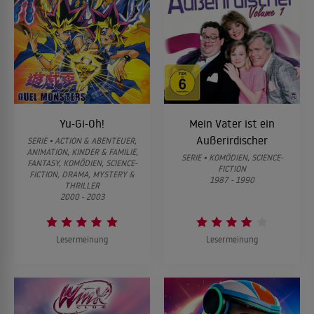
Yu-Gi-Oh!
Mein Vater ist ein
Außerirdischer
SERIE • ACTION & ABENTEUER,
ANIMATION, KINDER & FAMILIE,
SERIE • KOMÖDIEN, SCIENCE-
FANTASY, KOMÖDIEN, SCIENCE-
FICTION
FICTION, DRAMA, MYSTERY &
1987 - 1990
THRILLER
2000 - 2003
Lesermeinung
Lesermeinung