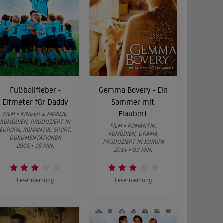
Fußballfieber -
Gemma Bovery - Ein
Elfmeter für Daddy
Sommer mit
Flaubert
FILM • KINDER & FAMILIE,
KOMÖDIEN, PRODUZIERT IN
FILM • ROMANTIK,
EUROPA, ROMANTIK, SPORT,
KOMÖDIEN, DRAMA,
DOKUMENTATIONEN
PRODUZIERT IN EUROPA
2005 • 95 MIN.
2014 • 99 MIN.
Lesermeinung
Lesermeinung