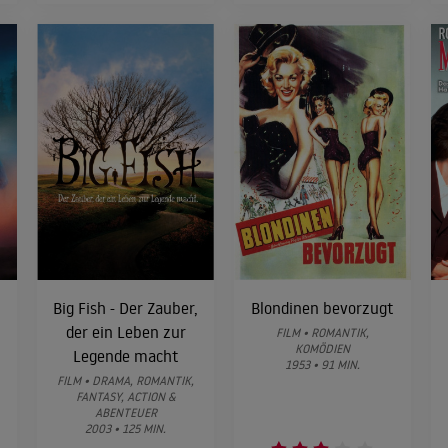
Big Fish - Der Zauber,
Blondinen bevorzugt
der ein Leben zur
FILM • ROMANTIK,
KOMÖDIEN
Legende macht
1953 • 91 MIN.
FILM • DRAMA, ROMANTIK,
FANTASY, ACTION &
ABENTEUER
2003 • 125 MIN.