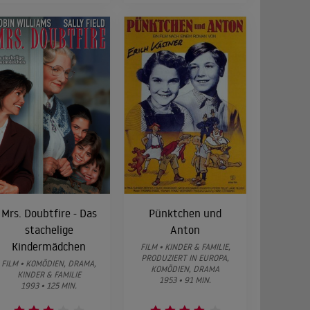
Mrs. Doubtfire - Das
Pünktchen und
stachelige
Anton
Kindermädchen
FILM • KINDER & FAMILIE,
PRODUZIERT IN EUROPA,
FILM • KOMÖDIEN, DRAMA,
KOMÖDIEN, DRAMA
KINDER & FAMILIE
1953 • 91 MIN.
1993 • 125 MIN.