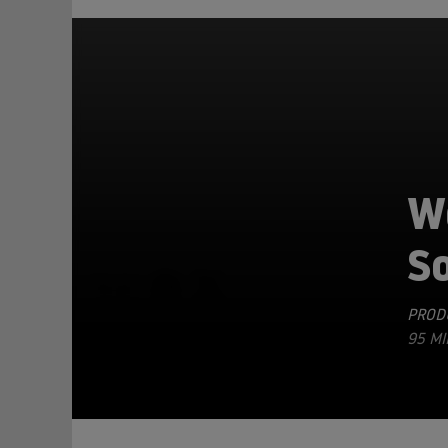
W
S
TEILEN
PRODU
95 MI