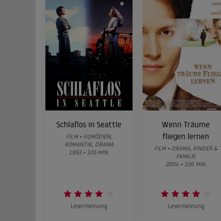
Schlaflos in Seattle
Wenn Träume
fliegen lernen
FILM • KOMÖDIEN,
ROMANTIK, DRAMA
FILM • DRAMA, KINDER &
1993 • 105 MIN.
FAMILIE
2004 • 106 MIN.
Lesermeinung
Lesermeinung