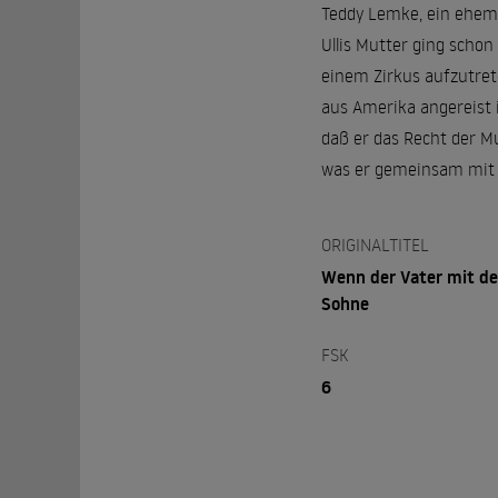
Teddy Lemke, ein ehemal
Ullis Mutter ging scho
einem Zirkus aufzutrete
aus Amerika angereist i
daß er das Recht der Mu
was er gemeinsam mit U
ORIGINALTITEL
Wenn der Vater mit d
Sohne
FSK
6