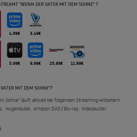
STREAMT "WENN DER VATER MIT DEM SOHNE" ?
4.99€
3.49€
5.99€
9.99€
25.89€
11.99€
VATER MIT DEM SOHNE"?
m Sohne" läuft aktuell bei folgenden Streaming-Anbietern:
o
,
Hugendubel
,
Amazon DVD / Blu-ray
,
Videobuster
.
G