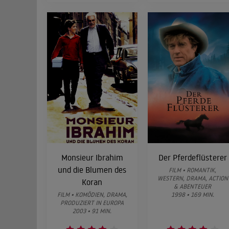
Monsieur Ibrahim
Der Pferdeflüsterer
und die Blumen des
FILM • ROMANTIK,
WESTERN, DRAMA, ACTION
Koran
& ABENTEUER
FILM • KOMÖDIEN, DRAMA,
1998 • 169 MIN.
PRODUZIERT IN EUROPA
2003 • 91 MIN.