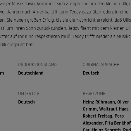
iger Musikclown, kümmert sich aufopfernd um den kleinen Ulli, der
n vor Jahren nach Amerika. Ulli kann Teddy dazu überreden, in e
n. Sie haben großen Erfolg, bis sie die Nachricht erreicht, daß U
st, um ihren Sohn zurückzuholen. Teddy flieht mit dem kleinen Ulli 
tter auf ihr Kind respektieren muß. Teddy trifft wieder als Musikcl
lli eingeübt hat.
PRODUKTIONSLAND
ORIGINALSPRACHE
em
Deutschland
Deutsch
UNTERTITEL
BESETZUNG
Deutsch
Heinz Rühmann, Oliver
Grimm, Waltraut Haas,
Robert Freitag, Pero
Alexander, Fita Benkhof
Carl-Heinz Schroth, Rud