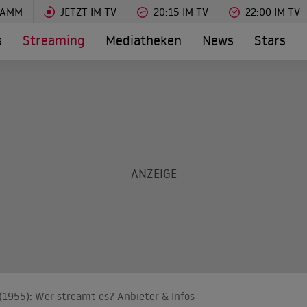
RAMM
JETZT IM TV
20:15 IM TV
22:00 IM TV
s
Streaming
Mediatheken
News
Stars
1955): Wer streamt es? Anbieter & Infos