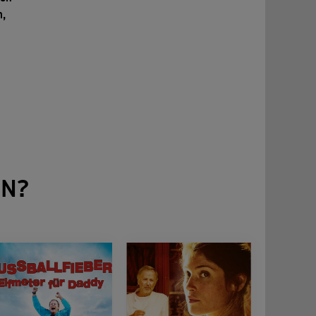
n,
EN?