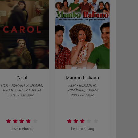
Carol
Mambo Italiano
FILM • ROMANTIK, DRAMA,
FILM • ROMANTIK,
PRODUZIERT IN EUROPA
KOMÖDIEN, DRAMA
2015 • 118 MIN.
2003 • 89 MIN.
Lesermeinung
Lesermeinung