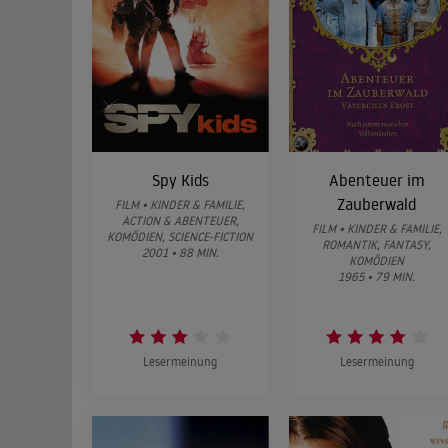
Spy Kids
Abenteuer im
Zauberwald
FILM • KINDER & FAMILIE,
ACTION & ABENTEUER,
FILM • KINDER & FAMILIE,
KOMÖDIEN, SCIENCE-FICTION
ROMANTIK, FANTASY,
2001 • 88 MIN.
KOMÖDIEN
1965 • 79 MIN.
Lesermeinung
Lesermeinung