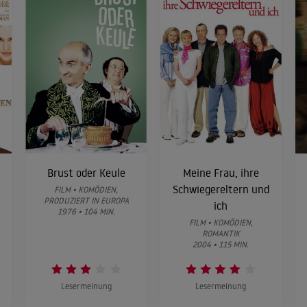
Brust oder Keule
Meine Frau, ihre
Schwiegereltern und
FILM • KOMÖDIEN,
PRODUZIERT IN EUROPA
ich
1976 • 104 MIN.
FILM • KOMÖDIEN,
ROMANTIK
2004 • 115 MIN.
Lesermeinung
Lesermeinung