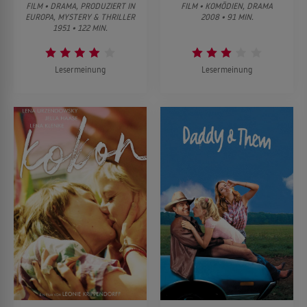
FILM • DRAMA, PRODUZIERT IN
FILM • KOMÖDIEN, DRAMA
EUROPA, MYSTERY & THRILLER
2008 • 91 MIN.
1951 • 122 MIN.
Lesermeinung
Lesermeinung