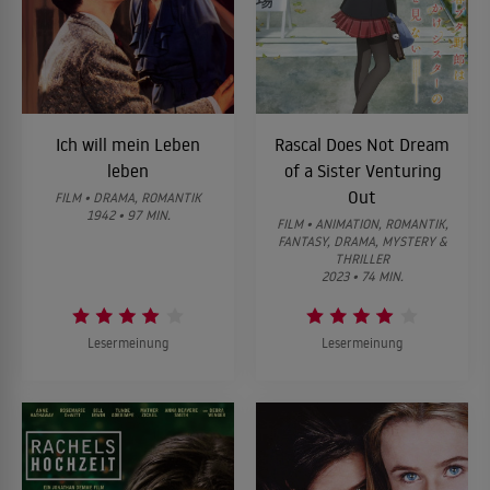
Ich will mein Leben
Rascal Does Not Dream
leben
of a Sister Venturing
Out
FILM • DRAMA, ROMANTIK
1942 • 97 MIN.
FILM • ANIMATION, ROMANTIK,
FANTASY, DRAMA, MYSTERY &
THRILLER
2023 • 74 MIN.
Lesermeinung
Lesermeinung