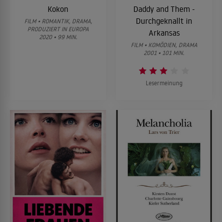
Kokon
Daddy and Them -
Durchgeknallt in
FILM • ROMANTIK, DRAMA,
PRODUZIERT IN EUROPA
Arkansas
2020 • 99 MIN.
FILM • KOMÖDIEN, DRAMA
2001 • 101 MIN.
Lesermeinung