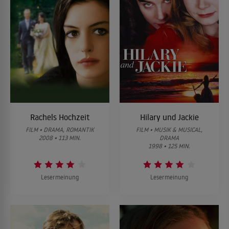
Rachels Hochzeit
Hilary und Jackie
FILM • DRAMA, ROMANTIK
FILM • MUSIK & MUSICAL,
2008 • 113 MIN.
DRAMA
1998 • 125 MIN.
Lesermeinung
Lesermeinung