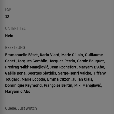
FSK
12
UNTERTITEL
Nein
BESETZUNG
Emmanuelle Béart, Karin Viard, Marie Gillain, Guillaume
Canet, Jacques Gamblin, Jacques Perrin, Carole Bouquet,
Predrag 'Miki' Manojlović, Jean Rochefort, Maryam D'Abo,
Gaëlle Bona, Georges Siatidis, Serge-Henri Valcke, Tiffany
Tougard, Marie Loboda, Emma Cuzon, Julian Ciais,
Dominique Reymond, Françoise Bertin, Miki Manojlović,
Maryam d'Abo
Quelle: JustWatch