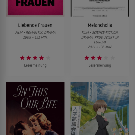
Liebende Frauen
Melancholia
FILM • ROMANTIK, DRAMA
FILM • SCIENCE-FICTION,
1969 • 131 MIN.
DRAMA, PRODUZIERT IN
EUROPA
2011 • 136 MIN.
Lesermeinung
Lesermeinung