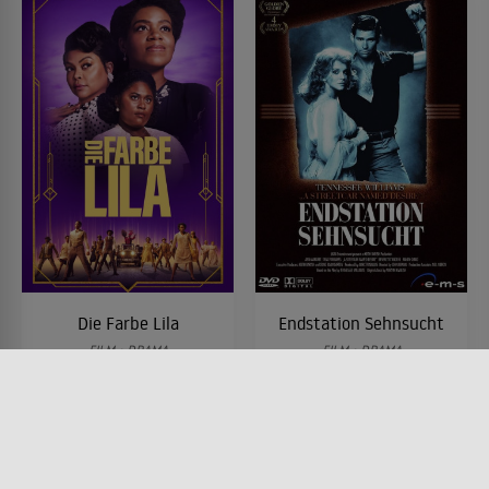
Die Farbe Lila
Endstation Sehnsucht
FILM • DRAMA
FILM • DRAMA
2023 • 141 MIN.
1984 • 119 MIN.
Lesermeinung
Lesermeinung