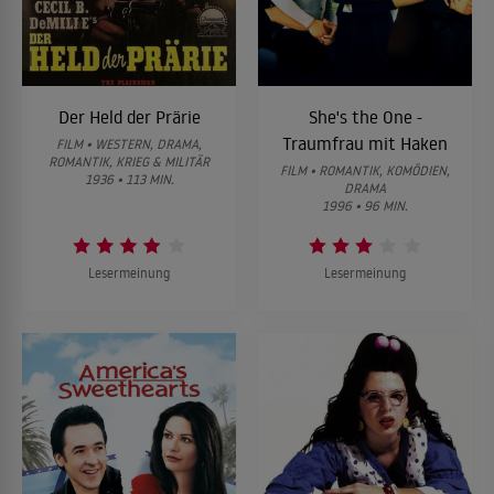
Der Held der Prärie
She's the One -
Traumfrau mit Haken
FILM • WESTERN, DRAMA,
ROMANTIK, KRIEG & MILITÄR
FILM • ROMANTIK, KOMÖDIEN,
1936 • 113 MIN.
DRAMA
1996 • 96 MIN.
Lesermeinung
Lesermeinung