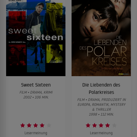
Sweet Sixteen
Die Liebenden des
Polarkreises
FILM • DRAMA, KRIMI
2002 • 106 MIN.
FILM • DRAMA, PRODUZIERT IN
EUROPA, ROMANTIK, MYSTERY
& THRILLER
1998 • 112 MIN.
Lesermeinung
Lesermeinung