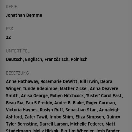
REGIE
Jonathan Demme
FSK
12
UNTERTITEL
Deutsch, Englisch, Französisch, Polnisch
BESETZUNG
Anne Hathaway, Rosemarie DeWitt, Bill Irwin, Debra
Winger, Tunde Adebimpe, Mather Zickel, Anna Deavere
Smith, Anisa George, Robyn Hitchcock, 'Sister' Carol East,
Beau Sia, Fab 5 Freddy, Andre B. Blake, Roger Corman,
Victoria Haynes, Roslyn Ruff, Sebastian Stan, Annaleigh
Ashford, Zafer Tawil, Innbo Shim, Eliza Simpson, Quincy
Tyler Bernstine, Darrell Larson, Michelle Federer, Matt
Stadelmann, Molly Hickok, Big Jim Wheeler, Josh Broder,