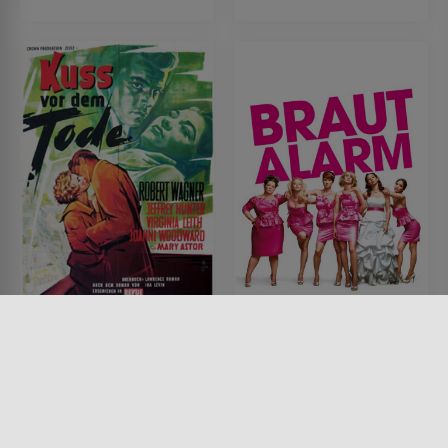
Ein Kuß vor dem Tode
Brautalarm
FILM • ROMANTIK, DRAMA,
FILM • KOMÖDIEN, ROMANTIK
KRIMI, MYSTERY & THRILLER
2011 • 125 MIN.
1956 • 94 MIN.