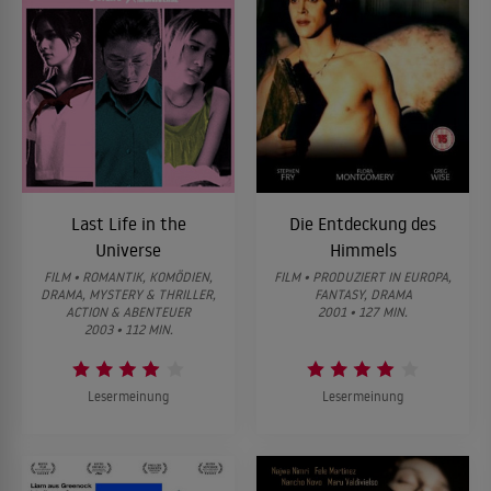
Last Life in the
Die Entdeckung des
Universe
Himmels
FILM • ROMANTIK, KOMÖDIEN,
FILM • PRODUZIERT IN EUROPA,
DRAMA, MYSTERY & THRILLER,
FANTASY, DRAMA
ACTION & ABENTEUER
2001 • 127 MIN.
2003 • 112 MIN.
Lesermeinung
Lesermeinung