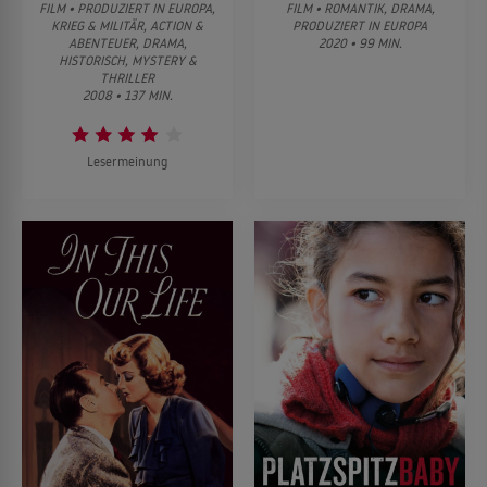
FILM • PRODUZIERT IN EUROPA,
FILM • ROMANTIK, DRAMA,
KRIEG & MILITÄR, ACTION &
PRODUZIERT IN EUROPA
ABENTEUER, DRAMA,
2020 • 99 MIN.
HISTORISCH, MYSTERY &
THRILLER
2008 • 137 MIN.
Lesermeinung