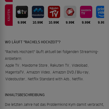
KAUFEN
9.99€
10.99€
10.99€
9.99€
9.99€
9.99€
WO LÄUFT "RACHELS HOCHZEIT"?
"Rachels Hochzeit" läuft aktuell bei folgenden Streaming-
Anbietern:
Apple TV
,
Maxdome Store
,
Rakuten TV
,
Videoload
,
MagentaTV
,
Amazon Video
,
Amazon DVD / Blu-ray
,
Videobuster
,
Netflix Standard with Ads
,
Netflix
.
INHALTSBESCHREIBUNG
Die letzten Jahre hat das Problemkind Kym damit verbracht,