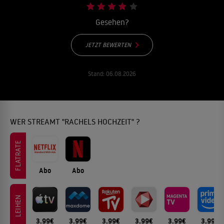
Gesehen?
JETZT BEWERTEN
Stand:
06.08.2026
WER STREAMT "RACHELS HOCHZEIT" ?
FLATRATE
Abo
Abo
LEIHEN
3.99€
3.99€
3.99€
3.99€
3.99€
3.99€