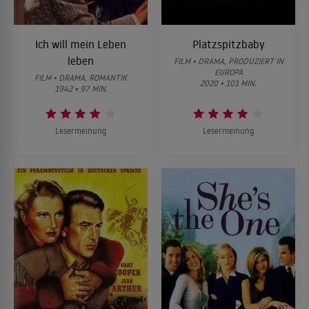
Ich will mein Leben
Platzspitzbaby
leben
FILM • DRAMA, PRODUZIERT IN
EUROPA
FILM • DRAMA, ROMANTIK
2020 • 101 MIN.
1942 • 97 MIN.
Lesermeinung
Lesermeinung