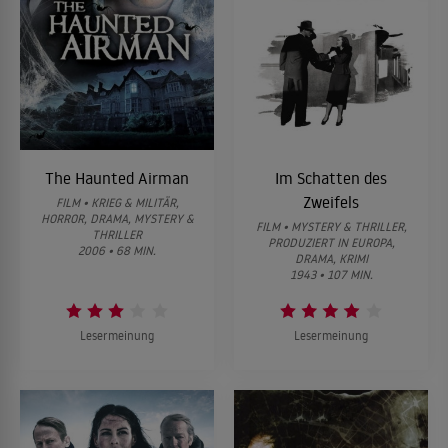
The Haunted Airman
Im Schatten des
Zweifels
FILM • KRIEG & MILITÄR,
HORROR, DRAMA, MYSTERY &
FILM • MYSTERY & THRILLER,
THRILLER
PRODUZIERT IN EUROPA,
2006 • 68 MIN.
DRAMA, KRIMI
1943 • 107 MIN.
Lesermeinung
Lesermeinung