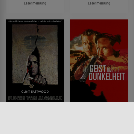
Lesermeinung
Lesermeinung
Flucht von Alcatraz
Der Geist und die
Dunkelheit
FILM • DRAMA, MYSTERY &
THRILLER, KRIMI
FILM • DRAMA, MYSTERY &
1979 • 113 MIN.
THRILLER, ACTION &