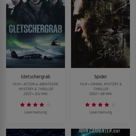
Gletschergrab
Spider
FILM • ACTION & ABENTEUER,
FILM • DRAMA, MYSTERY &
MYSTERY & THRILLER
THRILLER
2023 • 102 MIN.
2002 • 98 MIN.
Lesermeinung
Lesermeinung