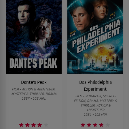
Dante's Peak
Das Philadelphia
Experiment
FILM • ACTION & ABENTEUER,
MYSTERY & THRILLER, DRAMA
FILM • ROMANTIK, SCIENCE-
1997 • 108 MIN.
FICTION, DRAMA, MYSTERY &
THRILLER, ACTION &
ABENTEUER
1984 • 102 MIN.