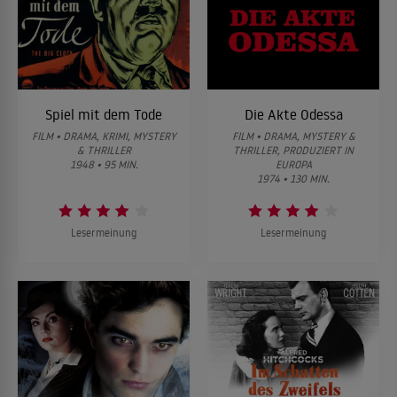
Spiel mit dem Tode
Die Akte Odessa
FILM • DRAMA, KRIMI, MYSTERY
FILM • DRAMA, MYSTERY &
& THRILLER
THRILLER, PRODUZIERT IN
1948 • 95 MIN.
EUROPA
1974 • 130 MIN.
Lesermeinung
Lesermeinung