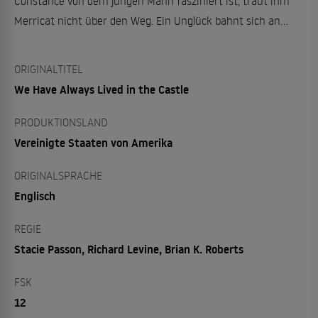
Constance von dem jungen Mann fasziniert ist, traut ihm
Merricat nicht über den Weg. Ein Unglück bahnt sich an…
ORIGINALTITEL
We Have Always Lived in the Castle
PRODUKTIONSLAND
Vereinigte Staaten von Amerika
ORIGINALSPRACHE
Englisch
REGIE
Stacie Passon, Richard Levine, Brian K. Roberts
FSK
12