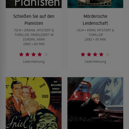
Schießen Sie auf den
Mörderische
Pianisten
Leidenschaft
FILM • DRAMA, MYSTERY &
FILM • KRIMI, MYSTERY &
THRILLER, PRODUZIERT IN
THRILLER
EUROPA, KRIMI
1982 • 95 MIN.
1960 • 85 MIN.
Lesermeinung
Lesermeinung