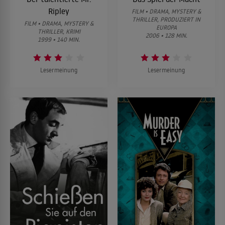
Ripley
FILM • DRAMA, MYSTERY &
THRILLER, PRODUZIERT IN
FILM • DRAMA, MYSTERY &
EUROPA
THRILLER, KRIMI
2006 • 128 MIN.
1999 • 140 MIN.
Lesermeinung
Lesermeinung