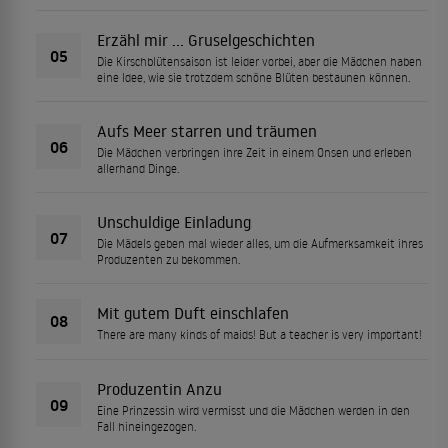
Erzähl mir ... Gruselgeschichten
05
Die Kirschblütensaison ist leider vorbei, aber die Mädchen haben
eine Idee, wie sie trotzdem schöne Blüten bestaunen können.
Aufs Meer starren und träumen
06
Die Mädchen verbringen ihre Zeit in einem Onsen und erleben
allerhand Dinge.
Unschuldige Einladung
07
Die Mädels geben mal wieder alles, um die Aufmerksamkeit ihres
Produzenten zu bekommen.
Mit gutem Duft einschlafen
08
There are many kinds of maids! But a teacher is very important!
Produzentin Anzu
09
Eine Prinzessin wird vermisst und die Mädchen werden in den
Fall hineingezogen.