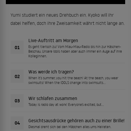
Yumi studiert ein neues Drehbuch ein. Kyoko will ihr
dabei helfen, doch ihre Zweisamkeit währt nicht lange an.
Live-Auftritt am Morgen
01
Es geht tierisch zu! Vom Miau-Miau-Radio bis hin zur Häschen-
Beschau. Unsere Idols haben aber auch immer ein Auge auf ihre
Kolleginnen.
Was werde ich tragen?
02
When it’s summer, you hit the beach! At the beach, you wear
swimsuits! When the IDOLS change into swimsuits…
Wir schlafen zusammen
03
Today is radio day at work! Everyone’s excited, but…
Gesichtsausdrücke gehören auch zu einer Brille!
04
Diesmal dreht sich bei den Mädchen alles ums Heiraten.