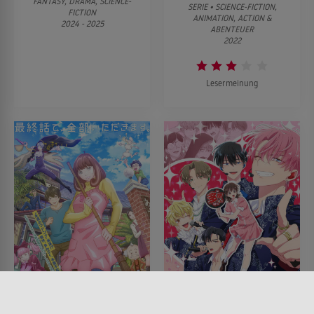
FANTASY, DRAMA, SCIENCE-
SERIE • SCIENCE-FICTION,
FICTION
ANIMATION, ACTION &
2024 - 2025
ABENTEUER
2022
Lesermeinung