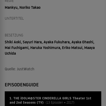
REGIE
Mankyu, Noriko Takao
UNTERTITEL
BESETZUNG
Shiki Aoki, Sayuri Hara, Ayaka Fukuhara, Ayaka Ohashi,
Mai Fuchigami, Haruka Yoshimura, Eriko Matsui, Maaya
Uchida
Quelle: JustWatch
EPISODENGUIDE
1. THE iDOLM@STER CINDERELLA GIRLS Theater 1st
and 2nd Seasons (TV)
(13 Episoden • 2017)