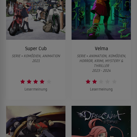
Super Cub
Velma
SERIE • KOMÖDIEN, ANIMATION
SERIE • ANIMATION, KOMÖDIEN,
2021
HORROR, KRIMI, MYSTERY &
THRILLER
2023 - 2024
Lesermeinung
Lesermeinung