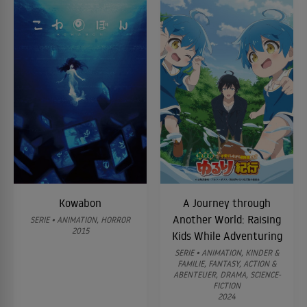
Kowabon
A Journey through
Another World: Raising
SERIE • ANIMATION, HORROR
2015
Kids While Adventuring
SERIE • ANIMATION, KINDER &
FAMILIE, FANTASY, ACTION &
ABENTEUER, DRAMA, SCIENCE-
FICTION
2024