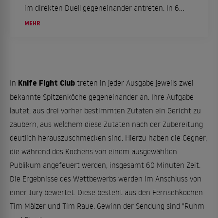
im direkten Duell gegeneinander antreten. In 60
Minuten sollen sie aus drei vorgegeben Zutaten
MEHR
ein köstliches Mahl zu bereiten.
Knife Fight Club
In
treten in jeder Ausgabe jeweils zwei
bekannte Spitzenköche gegeneinander an. Ihre Aufgabe
lautet, aus drei vorher bestimmten Zutaten ein Gericht zu
zaubern, aus welchem diese Zutaten nach der Zubereitung
deutlich herauszuschmecken sind. Hierzu haben die Gegner,
die während des Kochens von einem ausgewählten
Publikum angefeuert werden, insgesamt 60 Minuten Zeit.
Die Ergebnisse des Wettbewerbs werden im Anschluss von
einer Jury bewertet. Diese besteht aus den Fernsehköchen
Tim Mälzer und Tim Raue. Gewinn der Sendung sind "Ruhm