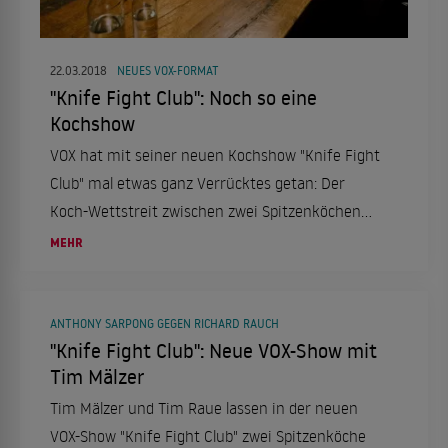
22.03.2018
NEUES VOX-FORMAT
"Knife Fight Club": Noch so eine
Kochshow
VOX hat mit seiner neuen Kochshow "Knife Fight
Club" mal etwas ganz Verrücktes getan: Der
Koch-Wettstreit zwischen zwei Spitzenköchen
wird inszeniert wie ein Rap-Battle oder gar ein
MEHR
Boxwettkampf.
ANTHONY SARPONG GEGEN RICHARD RAUCH
"Knife Fight Club": Neue VOX-Show mit
Tim Mälzer
Tim Mälzer und Tim Raue lassen in der neuen
VOX-Show "Knife Fight Club" zwei Spitzenköche