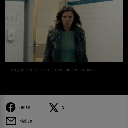
Marija (Margarita Breitkreiz) Fotoquelle: Bernhard Keller
Teilen
X
Mailen