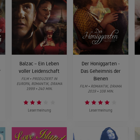
Balzac – Ein Leben
Der Honiggarten -
voller Leidenschaft
Das Geheimnis der
Y
Bienen
FILM • PRODUZIERT IN
EUROPA, ROMANTIK, DRAMA
FILM • ROMANTIK, DRAMA
1999 • 240 MIN.
2019 • 108 MIN.
Lesermeinung
Lesermeinung