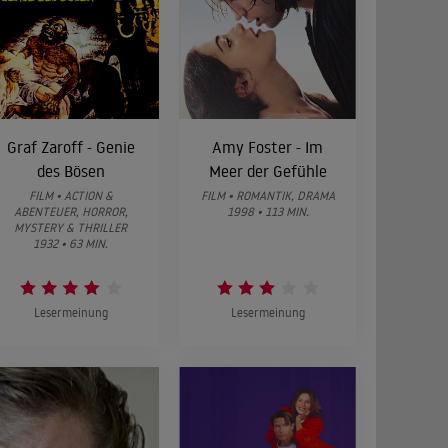
Graf Zaroff - Genie
Amy Foster - Im
des Bösen
Meer der Gefühle
FILM • ACTION &
FILM • ROMANTIK, DRAMA
ABENTEUER, HORROR,
1998 • 113 MIN.
MYSTERY & THRILLER
1932 • 63 MIN.
Lesermeinung
Lesermeinung