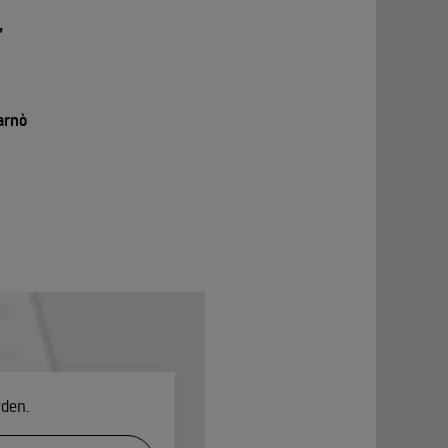
,
arnò
rden.