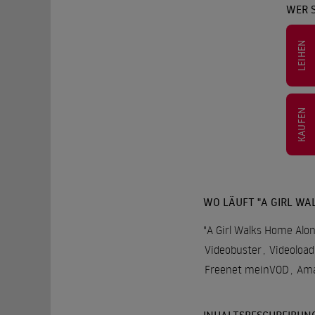
WER S
LEIHEN
KAUFEN
WO LÄUFT "A GIRL WA
"A Girl Walks Home Alon
Videobuster
,
Videoload
Freenet meinVOD
,
Ama