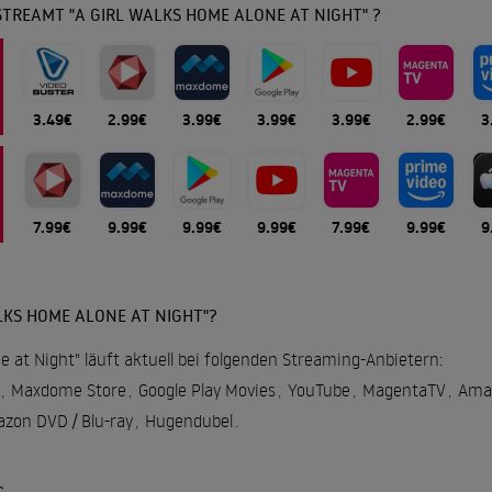
TREAMT "A GIRL WALKS HOME ALONE AT NIGHT" ?
3.49€
2.99€
3.99€
3.99€
3.99€
2.99€
3
7.99€
9.99€
9.99€
9.99€
7.99€
9.99€
9
LKS HOME ALONE AT NIGHT"?
e at Night" läuft aktuell bei folgenden Streaming-Anbietern:
,
Maxdome Store
,
Google Play Movies
,
YouTube
,
MagentaTV
,
Ama
zon DVD / Blu-ray
,
Hugendubel
.