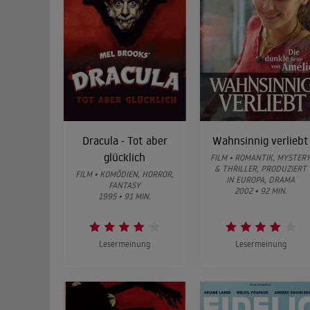
Dracula - Tot aber
Wahnsinnig verliebt
glücklich
FILM • ROMANTIK, MYSTER
& THRILLER, PRODUZIERT
FILM • KOMÖDIEN, HORROR,
IN EUROPA, DRAMA
FANTASY
2002 • 92 MIN.
1995 • 91 MIN.
Lesermeinung
Lesermeinung