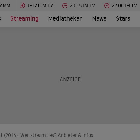
RAMM
JETZT IM TV
20:15 IM TV
22:00 IM TV
s
Streaming
Mediatheken
News
Stars
t (2014): Wer streamt es? Anbieter & Infos