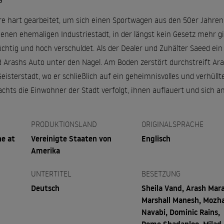
G
 hart gearbeitet, um sich einen Sportwagen aus den 50er Jahren zu 
en ehemaligen Industriestadt, in der längst kein Gesetz mehr gilt
chtig und hoch verschuldet. Als der Dealer und Zuhälter Saeed ein
 Arashs Auto unter den Nagel. Am Boden zerstört durchstreift Ara
eisterstadt, wo er schließlich auf ein geheimnisvolles und verhüllte
achts die Einwohner der Stadt verfolgt, ihnen auflauert und sich an 
PRODUKTIONSLAND
ORIGINALSPRACHE
ne at
Vereinigte Staaten von
Englisch
Amerika
UNTERTITEL
BESETZUNG
Deutsch
Sheila Vand, Arash Mara
Marshall Manesh, Mozh
Navabi, Dominic Rains,