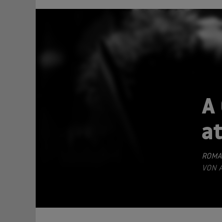
A
at
TEILEN
ROMA
VON A