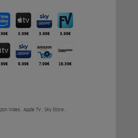
.99€
3.99€
3.99€
3.99€
.99€
9.99€
7.99€
19.39€
zon Video
,
Apple TV
,
Sky Store
,