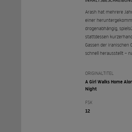
INHALTSBESCHREIBUN
Arash hat mehrere Jahre
einer heruntergekommen
drogenabhängig, spielsü
stattdessen kurzerhand
Gassen der iranischen G
schnell herausstellt – n
ORIGINALTITEL
A Girl Walks Home Alo
Night
FSK
12